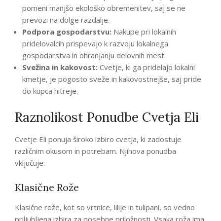
pomeni manjšo ekološko obremenitev, saj se ne
prevozi na dolge razdalje.
Podpora gospodarstvu:
Nakupe pri lokalnih
pridelovalcih prispevajo k razvoju lokalnega
gospodarstva in ohranjanju delovnih mest.
Svežina in kakovost:
Cvetje, ki ga pridelajo lokalni
kmetje, je pogosto sveže in kakovostnejše, saj pride
do kupca hitreje.
Raznolikost Ponudbe Cvetja Eli
Cvetje Eli ponuja široko izbiro cvetja, ki zadostuje
različnim okusom in potrebam. Njihova ponudba
vključuje:
Klasične Rože
Klasične rože, kot so vrtnice, lilije in tulipani, so vedno
priljubljena izbira za posebne priložnosti. Vsaka roža ima