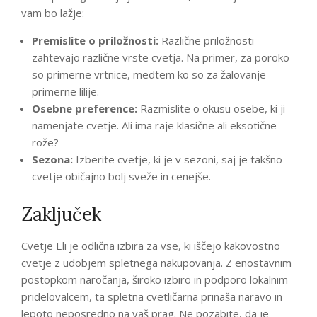
vam bo lažje:
Premislite o priložnosti:
Različne priložnosti
zahtevajo različne vrste cvetja. Na primer, za poroko
so primerne vrtnice, medtem ko so za žalovanje
primerne lilije.
Osebne preference:
Razmislite o okusu osebe, ki ji
namenjate cvetje. Ali ima raje klasične ali eksotične
rože?
Sezona:
Izberite cvetje, ki je v sezoni, saj je takšno
cvetje običajno bolj sveže in cenejše.
Zaključek
Cvetje Eli je odlična izbira za vse, ki iščejo kakovostno
cvetje z udobjem spletnega nakupovanja. Z enostavnim
postopkom naročanja, široko izbiro in podporo lokalnim
pridelovalcem, ta spletna cvetličarna prinaša naravo in
lepoto neposredno na vaš prag. Ne pozabite, da je