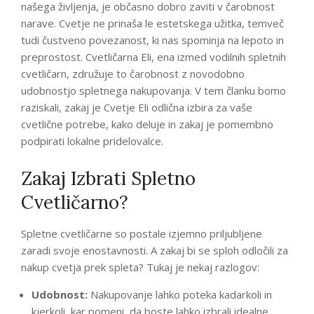
našega življenja, je občasno dobro zaviti v čarobnost
narave. Cvetje ne prinaša le estetskega užitka, temveč
tudi čustveno povezanost, ki nas spominja na lepoto in
preprostost. Cvetličarna Eli, ena izmed vodilnih spletnih
cvetličarn, združuje to čarobnost z novodobno
udobnostjo spletnega nakupovanja. V tem članku bomo
raziskali, zakaj je Cvetje Eli odlična izbira za vaše
cvetlične potrebe, kako deluje in zakaj je pomembno
podpirati lokalne pridelovalce.
Zakaj Izbrati Spletno
Cvetličarno?
Spletne cvetličarne so postale izjemno priljubljene
zaradi svoje enostavnosti. A zakaj bi se sploh odločili za
nakup cvetja prek spleta? Tukaj je nekaj razlogov:
Udobnost:
Nakupovanje lahko poteka kadarkoli in
kjerkoli, kar pomeni, da boste lahko izbrali idealne