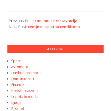
2024-
04-
Previous Post:
cool house restavracija
15
Next Post:
cvetje eli spletna cvetličarna
KATEGORIJE
Šport
Avtomoto
Darila in promocija
Dom in otroci
Finance
Koristni nasveti
Lepota in moda
Ljudje
Promet