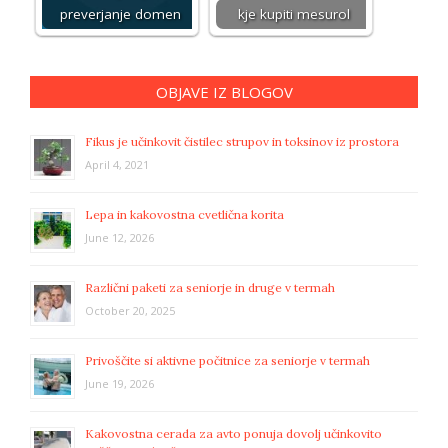
preverjanje domen
kje kupiti mesurol
OBJAVE IZ BLOGOV
Fikus je učinkovit čistilec strupov in toksinov iz prostora
April 4, 2021
Lepa in kakovostna cvetlična korita
June 12, 2026
Različni paketi za seniorje in druge v termah
October 20, 2025
Privoščite si aktivne počitnice za seniorje v termah
June 19, 2026
Kakovostna cerada za avto ponuja dovolj učinkovito