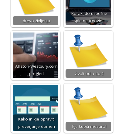
Koraki do uspešne
drevo življenja
spletne trgovine
Alliston-Westbury.com
pregled
živali od a do ž
Kako in kje opraviti
preverjanje domen
kje kupiti mesurol