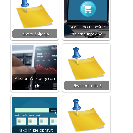
Koraki do uspešne
drevo življenja
spletne trgovine
Alliston-Westbury.com
pregled
živali od a do ž
Kako in kje opraviti