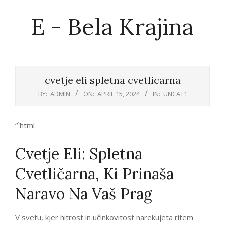
Skip
E - Bela Krajina
to
content
Primary
Navigation
cvetje eli spletna cvetlicarna
Menu
BY:
ADMIN
ON:
APRIL 15, 2024
IN:
UNCAT1
“`html
Cvetje Eli: Spletna
Cvetličarna, Ki Prinaša
Naravo Na Vaš Prag
V svetu, kjer hitrost in učinkovitost narekujeta ritem