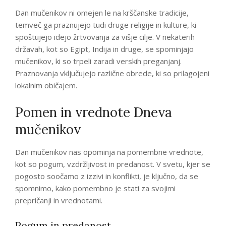
Dan mučenikov ni omejen le na krščanske tradicije,
temveč ga praznujejo tudi druge religije in kulture, ki
spoštujejo idejo žrtvovanja za višje cilje. V nekaterih
državah, kot so Egipt, Indija in druge, se spominjajo
mučenikov, ki so trpeli zaradi verskih preganjanj.
Praznovanja vključujejo različne obrede, ki so prilagojeni
lokalnim običajem.
Pomen in vrednote Dneva
mučenikov
Dan mučenikov nas opominja na pomembne vrednote,
kot so pogum, vzdržljivost in predanost. V svetu, kjer se
pogosto soočamo z izzivi in konflikti, je ključno, da se
spomnimo, kako pomembno je stati za svojimi
prepričanji in vrednotami.
Pogum in predanost