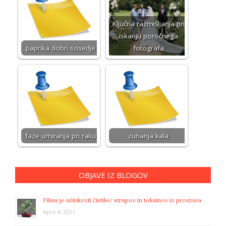
Ključna razmišljanja pri
iskanju poročnega
paprika dobri sosedje
fotografa
faze umiranja pri raku
zunanja kala
OBJAVE IZ BLOGOV
Fikus je učinkovit čistilec strupov in toksinov iz prostora
April 4, 2021