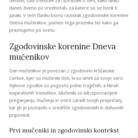
temveč tudi trenutek za razmislek o tem, kako lahko
danes živimo po vrednotah, za katere so se borili ti
junaki. V tem članku bomo raziskali zgodovinske korenine
Dneva mučenikov, pomen tega praznika ter kako ga
praznujemo po svetu.
Zgodovinske korenine Dneva
mučenikov
Dan mučenikov je povezan z zgodovino krščanske
Cerkve, kjer so mučeniki tisti, ki so umrli za svojo vero.
Njihove zgodbe so pogosto polne tragičnih, a hkrati
inspirativnih trenutkov. Mučeniki so bili izpostavljeni
preganjanju, mučenju in smrti zaradi svojih prepričanj,
kar jih je postavilo v središče zgodovinskih in duhovnih
pripovedi.
Prvi mučeniki in zgodovinski kontekst