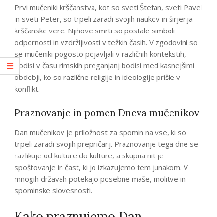
Prvi mučeniki krščanstva, kot so sveti Štefan, sveti Pavel
in sveti Peter, so trpeli zaradi svojih naukov in širjenja
krščanske vere. Njihove smrti so postale simboli
odpornosti in vzdržljivosti v težkih časih. V zgodovini so
se mučeniki pogosto pojavljali v različnih kontekstih,
bodisi v času rimskih preganjanj bodisi med kasnejšimi
obdobji, ko so različne religije in ideologije prišle v
konflikt.
Praznovanje in pomen Dneva mučenikov
Dan mučenikov je priložnost za spomin na vse, ki so
trpeli zaradi svojih prepričanj. Praznovanje tega dne se
razlikuje od kulture do kulture, a skupna nit je
spoštovanje in čast, ki jo izkazujemo tem junakom. V
mnogih državah potekajo posebne maše, molitve in
spominske slovesnosti.
Kako praznujemo Dan