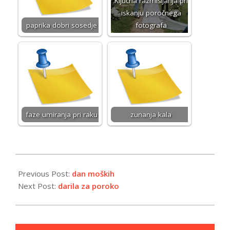
Ključna razmišljanja pri
iskanju poročnega
paprika dobri sosedje
fotografa
faze umiranja pri raku
zunanja kala
2024-
04-
Previous Post:
dan moških
15
Next Post:
darila za poroko