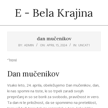
Skip
E - Bela Krajina
to
content
Primary
Navigation
dan mučenikov
Menu
BY:
ADMIN
ON:
APRIL 15, 2024
IN:
UNCAT1
“`html
Dan mučenikov
Vsako leto, 24. aprila, obeležujemo Dan mučenikov, dan,
ki nas spomni na tiste, ki so trpeli zaradi svojih
prepričanj in so se borili za svobodo, pravičnost in vero.
Ta dan ni le priložnost, da se spomnimo na preteklost,