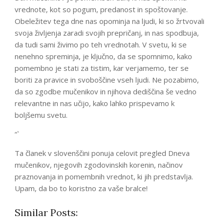
vrednote, kot so pogum, predanost in spoštovanje.
Obeležitev tega dne nas opominja na ljudi, ki so žrtvovali
svoja življenja zaradi svojih prepričanj, in nas spodbuja,
da tudi sami živimo po teh vrednotah. V svetu, ki se
nenehno spreminja, je ključno, da se spomnimo, kako
pomembno je stati za tistim, kar verjamemo, ter se
boriti za pravice in svoboščine vseh ljudi. Ne pozabimo,
da so zgodbe mučenikov in njihova dediščina še vedno
relevantne in nas učijo, kako lahko prispevamo k
boljšemu svetu.
“`
Ta članek v slovenščini ponuja celovit pregled Dneva
mučenikov, njegovih zgodovinskih korenin, načinov
praznovanja in pomembnih vrednot, ki jih predstavlja.
Upam, da bo to koristno za vaše bralce!
Similar Posts: