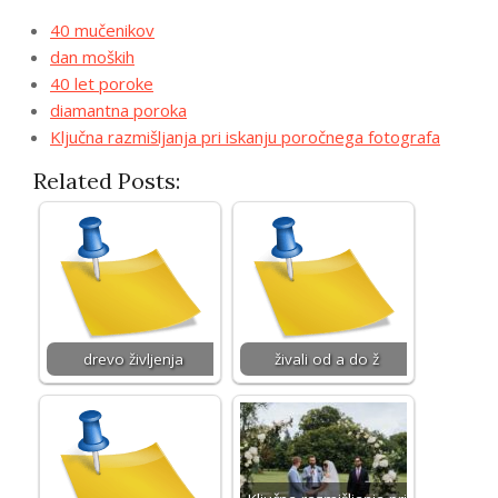
40 mučenikov
dan moških
40 let poroke
diamantna poroka
Ključna razmišljanja pri iskanju poročnega fotografa
Related Posts:
drevo življenja
živali od a do ž