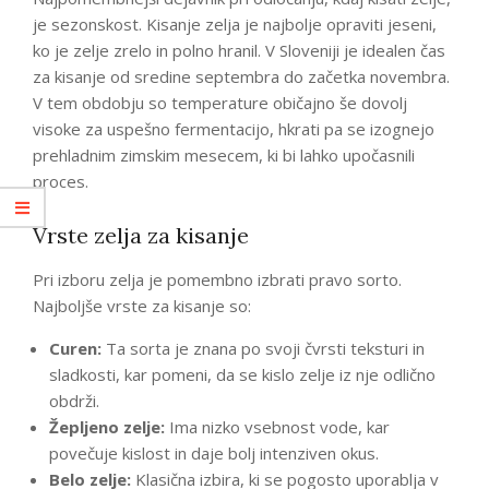
je sezonskost. Kisanje zelja je najbolje opraviti jeseni,
ko je zelje zrelo in polno hranil. V Sloveniji je idealen čas
za kisanje od sredine septembra do začetka novembra.
V tem obdobju so temperature običajno še dovolj
visoke za uspešno fermentacijo, hkrati pa se izognejo
prehladnim zimskim mesecem, ki bi lahko upočasnili
proces.
Vrste zelja za kisanje
Pri izboru zelja je pomembno izbrati pravo sorto.
Najboljše vrste za kisanje so:
Curen:
Ta sorta je znana po svoji čvrsti teksturi in
sladkosti, kar pomeni, da se kislo zelje iz nje odlično
obdrži.
Žepljeno zelje:
Ima nizko vsebnost vode, kar
povečuje kislost in daje bolj intenziven okus.
Belo zelje:
Klasična izbira, ki se pogosto uporablja v