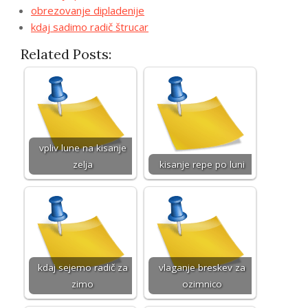
obrezovanje dipladenije
kdaj sadimo radič štrucar
Related Posts:
vpliv lune na kisanje
zelja
kisanje repe po luni
kdaj sejemo radič za
vlaganje breskev za
zimo
ozimnico