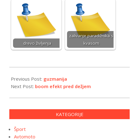
zalivanje paradižnika s
drevo življenja
kvasom
2026-
01-
Previous Post:
guzmanija
14
Next Post:
boom efekt pred dežjem
KATEGORIJE
Šport
Avtomoto