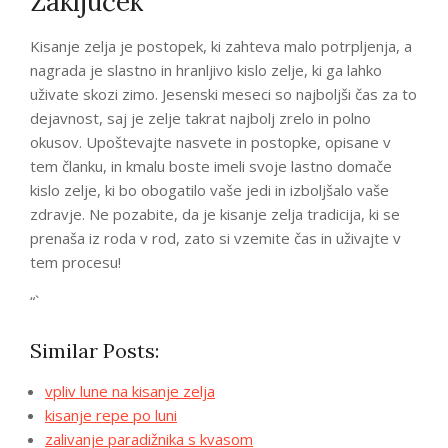
Zaključek
Kisanje zelja je postopek, ki zahteva malo potrpljenja, a
nagrada je slastno in hranljivo kislo zelje, ki ga lahko
uživate skozi zimo. Jesenski meseci so najboljši čas za to
dejavnost, saj je zelje takrat najbolj zrelo in polno
okusov. Upoštevajte nasvete in postopke, opisane v
tem članku, in kmalu boste imeli svoje lastno domače
kislo zelje, ki bo obogatilo vaše jedi in izboljšalo vaše
zdravje. Ne pozabite, da je kisanje zelja tradicija, ki se
prenaša iz roda v rod, zato si vzemite čas in uživajte v
tem procesu!
“`
Similar Posts:
vpliv lune na kisanje zelja
kisanje repe po luni
zalivanje paradižnika s kvasom