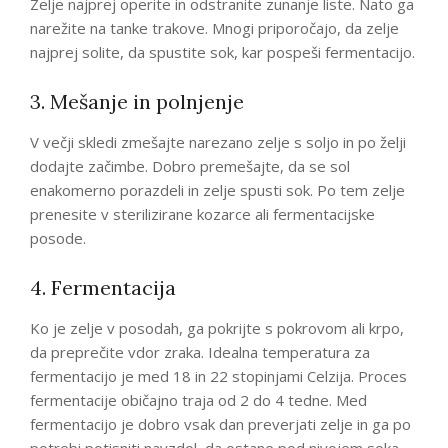
Zelje najprej operite in odstranite zunanje liste. Nato ga
narežite na tanke trakove. Mnogi priporočajo, da zelje
najprej solite, da spustite sok, kar pospeši fermentacijo.
3. Mešanje in polnjenje
V večji skledi zmešajte narezano zelje s soljo in po želji
dodajte začimbe. Dobro premešajte, da se sol
enakomerno porazdeli in zelje spusti sok. Po tem zelje
prenesite v sterilizirane kozarce ali fermentacijske
posode.
4. Fermentacija
Ko je zelje v posodah, ga pokrijte s pokrovom ali krpo,
da preprečite vdor zraka. Idealna temperatura za
fermentacijo je med 18 in 22 stopinjami Celzija. Proces
fermentacije običajno traja od 2 do 4 tedne. Med
fermentacijo je dobro vsak dan preverjati zelje in ga po