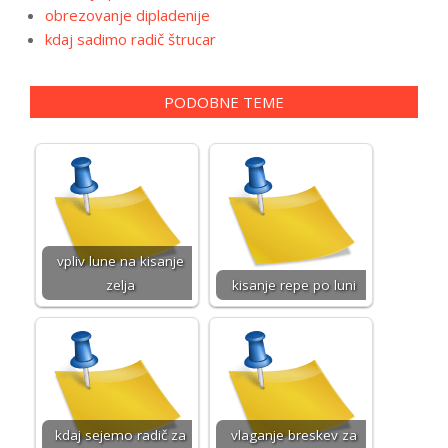
obrezovanje dipladenije
kdaj sadimo radič štrucar
PODOBNE TEME
vpliv lune na kisanje
zelja
kisanje repe po luni
kdaj sejemo radič za
vlaganje breskev za