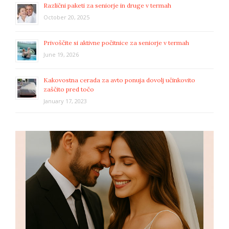
Različni paketi za seniorje in druge v termah
October 20, 2025
Privoščite si aktivne počitnice za seniorje v termah
June 19, 2026
Kakovostna cerada za avto ponuja dovolj učinkovito
zaščito pred točo
January 17, 2023