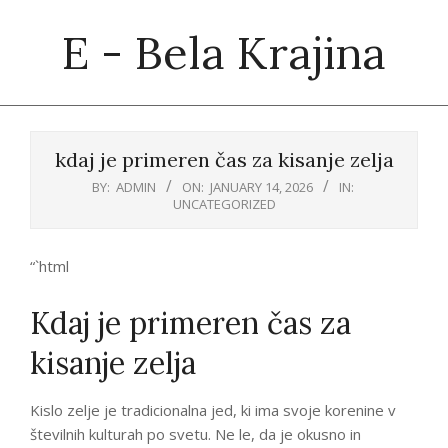
Skip
E - Bela Krajina
to
content
Primary
Navigation
kdaj je primeren čas za kisanje zelja
Menu
BY:
ADMIN
ON:
JANUARY 14, 2026
IN:
UNCATEGORIZED
“`html
Kdaj je primeren čas za
kisanje zelja
Kislo zelje je tradicionalna jed, ki ima svoje korenine v
številnih kulturah po svetu. Ne le, da je okusno in