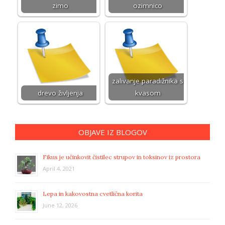
zimo
ozimnico
zalivanje paradižnika s
drevo življenja
kvasom
OBJAVE IZ BLOGOV
Fikus je učinkovit čistilec strupov in toksinov iz prostora
April 4, 2021
Lepa in kakovostna cvetlična korita
June 12, 2026