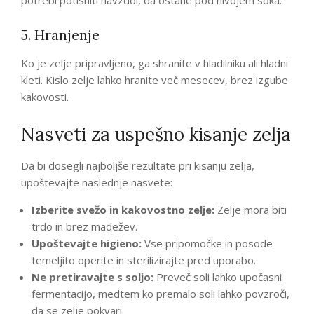
potrebi potisniti navzdol, da ostane pod nivojem soka.
5. Hranjenje
Ko je zelje pripravljeno, ga shranite v hladilniku ali hladni
kleti. Kislo zelje lahko hranite več mesecev, brez izgube
kakovosti.
Nasveti za uspešno kisanje zelja
Da bi dosegli najboljše rezultate pri kisanju zelja,
upoštevajte naslednje nasvete:
Izberite svežo in kakovostno zelje:
Zelje mora biti
trdo in brez madežev.
Upoštevajte higieno:
Vse pripomočke in posode
temeljito operite in sterilizirajte pred uporabo.
Ne pretiravajte s soljo:
Preveč soli lahko upočasni
fermentacijo, medtem ko premalo soli lahko povzroči,
da se zelje pokvari.