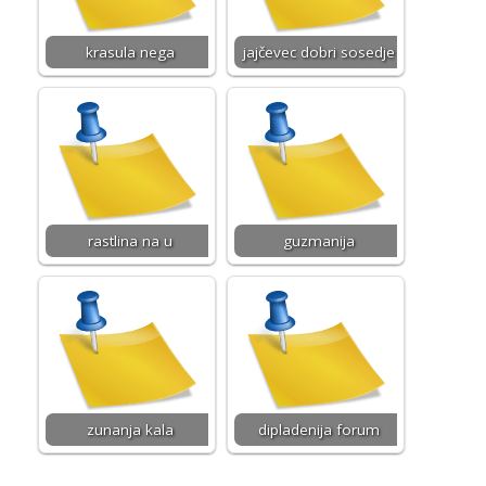
krasula nega
jajčevec dobri sosedje
rastlina na u
guzmanija
zunanja kala
dipladenija forum