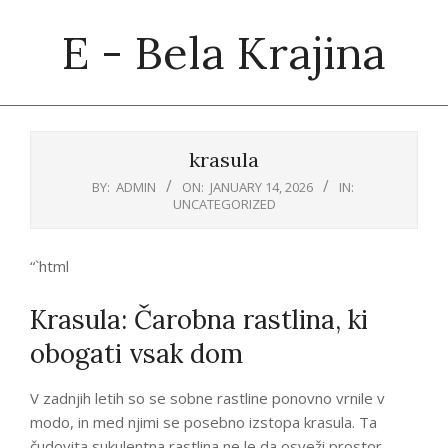
Skip
E - Bela Krajina
to
content
Primary
Navigation
krasula
Menu
BY:
ADMIN
ON:
JANUARY 14, 2026
IN:
UNCATEGORIZED
“`html
Krasula: Čarobna rastlina, ki
obogati vsak dom
V zadnjih letih so se sobne rastline ponovno vrnile v
modo, in med njimi se posebno izstopa krasula. Ta
čudovita sukulentna rastlina ne le da osveži prostor,