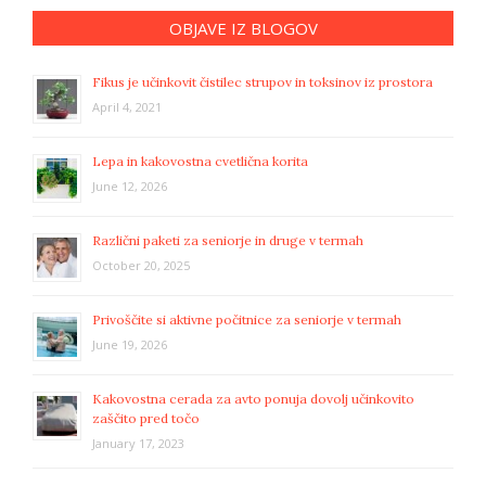
OBJAVE IZ BLOGOV
Fikus je učinkovit čistilec strupov in toksinov iz prostora
April 4, 2021
Lepa in kakovostna cvetlična korita
June 12, 2026
Različni paketi za seniorje in druge v termah
October 20, 2025
Privoščite si aktivne počitnice za seniorje v termah
June 19, 2026
Kakovostna cerada za avto ponuja dovolj učinkovito
zaščito pred točo
January 17, 2023