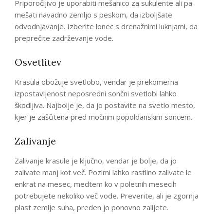
Priporočljivo je uporabiti mešanico za sukulente ali pa
mešati navadno zemljo s peskom, da izboljšate
odvodnjavanje. Izberite lonec s drenažnimi luknjami, da
preprečite zadrževanje vode.
Osvetlitev
Krasula obožuje svetlobo, vendar je prekomerna
izpostavljenost neposredni sončni svetlobi lahko
škodljiva. Najbolje je, da jo postavite na svetlo mesto,
kjer je zaščitena pred močnim popoldanskim soncem.
Zalivanje
Zalivanje krasule je ključno, vendar je bolje, da jo
zalivate manj kot več. Pozimi lahko rastlino zalivate le
enkrat na mesec, medtem ko v poletnih mesecih
potrebujete nekoliko več vode. Preverite, ali je zgornja
plast zemlje suha, preden jo ponovno zalijete.