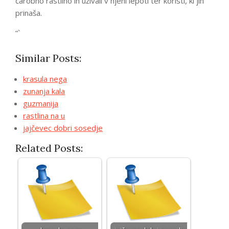
čarobno rastlino in uživali v njeni lepoti ter koristi, ki jih
prinaša.
“`
Similar Posts:
krasula nega
zunanja kala
guzmanija
rastlina na u
jajčevec dobri sosedje
Related Posts: