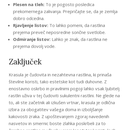
Plesen na tleh:
To je pogosto posledica
prekomernega zalivanja. Prepričajte se, da je zemlja
dobro odcedna.
Rjavljenje listov:
To lahko pomeni, da rastlina
prejema preveč neposredne sončne svetlobe.
Odmiranje listov:
Lahko je znak, da rastlina ne
prejema dovolj vode.
Zaključek
Krasula je čudovita in nezahtevna rastlina, ki prinaša
številne koristi, tako estetske kot tudi duhovne. Z
enostavno oskrbo in pravilnimi pogoji lahko vsak ljubitelj
rastlin uživa v tej čudoviti sukulentni rastlini. Ne glede na
to, ali ste začetnik ali izkušen vrtnar, krasula je odlična
izbira za obogatitev vašega doma in izboljšanje
kakovosti zraka. Z upoštevanjem zgoraj navedenih
nasvetov in smernic boste zlahka poskrbeli za to