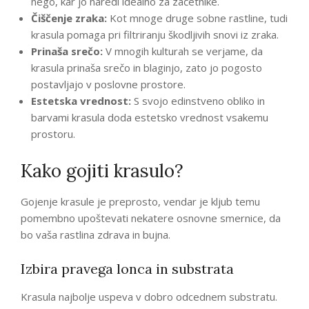
nego, kar jo naredi idealno za začetnike.
Čiščenje zraka:
Kot mnoge druge sobne rastline, tudi
krasula pomaga pri filtriranju škodljivih snovi iz zraka.
Prinaša srečo:
V mnogih kulturah se verjame, da
krasula prinaša srečo in blaginjo, zato jo pogosto
postavljajo v poslovne prostore.
Estetska vrednost:
S svojo edinstveno obliko in
barvami krasula doda estetsko vrednost vsakemu
prostoru.
Kako gojiti krasulo?
Gojenje krasule je preprosto, vendar je kljub temu
pomembno upoštevati nekatere osnovne smernice, da
bo vaša rastlina zdrava in bujna.
Izbira pravega lonca in substrata
Krasula najbolje uspeva v dobro odcednem substratu.