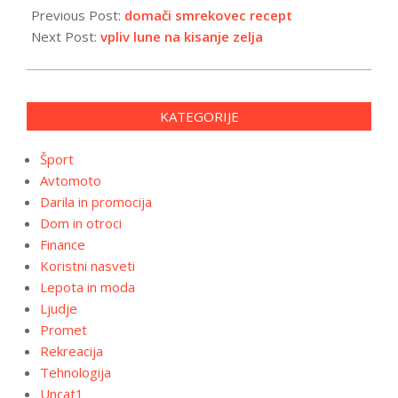
01-
Previous Post:
domači smrekovec recept
14
Next Post:
vpliv lune na kisanje zelja
KATEGORIJE
Šport
Avtomoto
Darila in promocija
Dom in otroci
Finance
Koristni nasveti
Lepota in moda
Ljudje
Promet
Rekreacija
Tehnologija
Uncat1