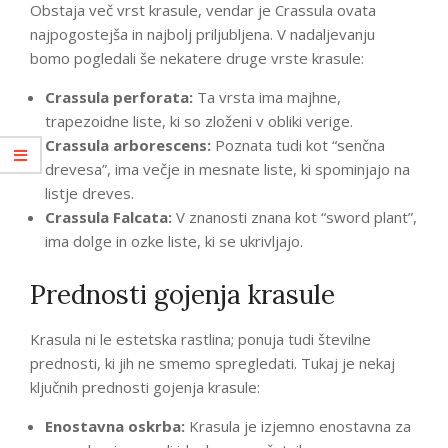
Obstaja več vrst krasule, vendar je Crassula ovata
najpogostejša in najbolj priljubljena. V nadaljevanju
bomo pogledali še nekatere druge vrste krasule:
Crassula perforata:
Ta vrsta ima majhne, ​​
trapezoidne liste, ki so zloženi v obliki verige.
Crassula arborescens:
Poznata tudi kot “senčna
drevesa”, ima večje in mesnate liste, ki spominjajo na
listje dreves.
Crassula Falcata:
V znanosti znana kot “sword plant”,
ima dolge in ozke liste, ki se ukrivljajo.
Prednosti gojenja krasule
Krasula ni le estetska rastlina; ponuja tudi številne
prednosti, ki jih ne smemo spregledati. Tukaj je nekaj
ključnih prednosti gojenja krasule:
Enostavna oskrba:
Krasula je izjemno enostavna za