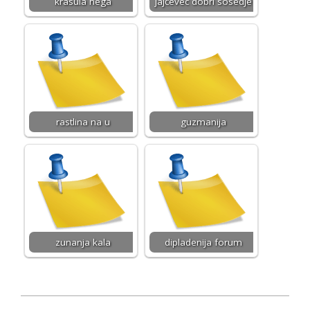
krasula nega
jajčevec dobri sosedje
rastlina na u
guzmanija
zunanja kala
dipladenija forum
2026-