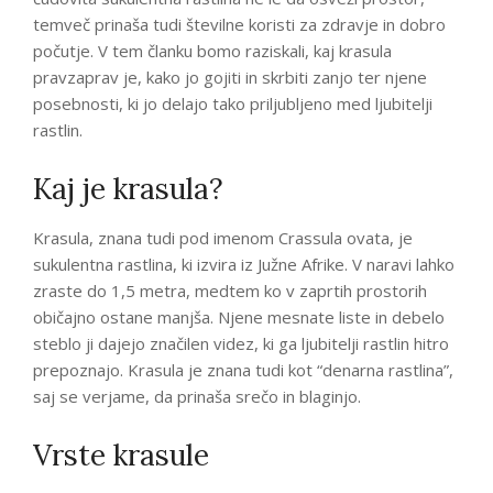
temveč prinaša tudi številne koristi za zdravje in dobro
počutje. V tem članku bomo raziskali, kaj krasula
pravzaprav je, kako jo gojiti in skrbiti zanjo ter njene
posebnosti, ki jo delajo tako priljubljeno med ljubitelji
rastlin.
Kaj je krasula?
Krasula, znana tudi pod imenom Crassula ovata, je
sukulentna rastlina, ki izvira iz Južne Afrike. V naravi lahko
zraste do 1,5 metra, medtem ko v zaprtih prostorih
običajno ostane manjša. Njene mesnate liste in debelo
steblo ji dajejo značilen videz, ki ga ljubitelji rastlin hitro
prepoznajo. Krasula je znana tudi kot “denarna rastlina”,
saj se verjame, da prinaša srečo in blaginjo.
Vrste krasule