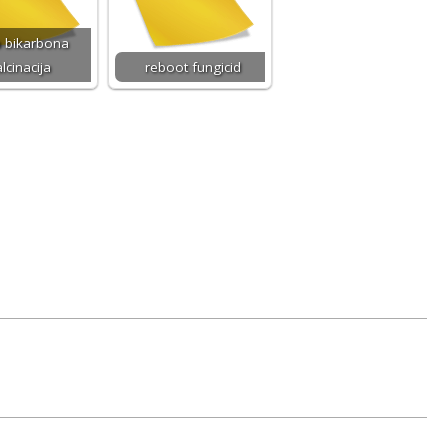
 bikarbona
lcinacija
reboot fungicid