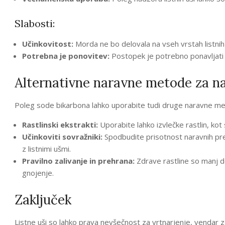
Slabosti:
Učinkovitost:
Morda ne bo delovala na vseh vrstah listnih uš
Potrebna je ponovitev:
Postopek je potrebno ponavljati 
Alternativne naravne metode za nad
Poleg sode bikarbona lahko uporabite tudi druge naravne met
Rastlinski ekstrakti:
Uporabite lahko izvlečke rastlin, kot s
Učinkoviti sovražniki:
Spodbudite prisotnost naravnih pred
z listnimi ušmi.
Pravilno zalivanje in prehrana:
Zdrave rastline so manj dov
gnojenje.
Zaključek
Listne uši so lahko prava nevšečnost za vrtnarjenje, vendar 