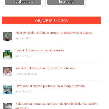
rastlina na u
bramorja
OBJAVE IZ BLOGOV
Fikus je učinkovit čistilec strupov in toksinov iz prostora
April 4, 2021
Lepa in kakovostna cvetlična korita
June 12, 2026
Različni paketi za seniorje in druge v termah
October 20, 2025
Privoščite si aktivne počitnice za seniorje v termah
June 19, 2026
Kakovostna cerada za avto ponuja dovolj učinkovito zaščito
pred točo