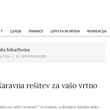
ET
LJUDJE
FINANCE
LEPOTA IN MODA
REKREACIJA
oda bikarbona
4, 2026
IN:
UNCATEGORIZED
Naravna rešitev za vašo vrtno
ušmi na vaših rastlinah? Te majhne, a škodljive žuželke lahko