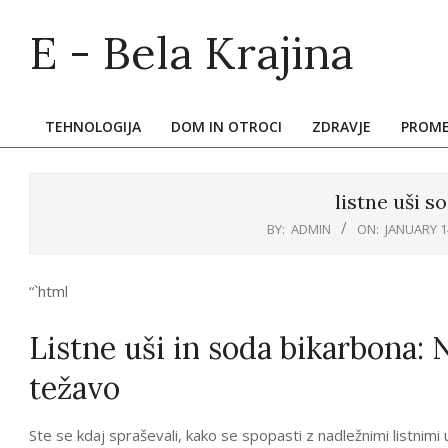
Skip
E - Bela Krajina
to
content
TEHNOLOGIJA
DOM IN OTROCI
ZDRAVJE
PROM
Primary
Navigation
Menu
listne uši s
BY:
ADMIN
ON:
JANUARY 1
“`html
Listne uši in soda bikarbona: 
težavo
Ste se kdaj spraševali, kako se spopasti z nadležnimi listnimi 