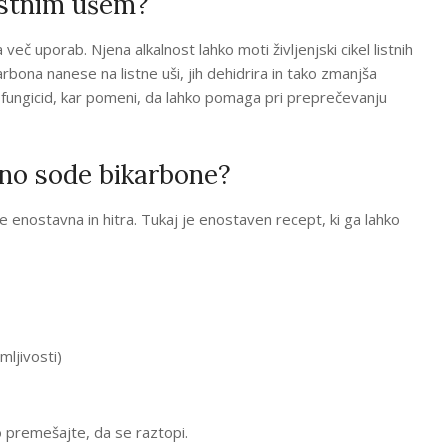
listnim ušem?
več uporab. Njena alkalnost lahko moti življenjski cikel listnih
bona nanese na listne uši, jih dehidrira in tako zmanjša
t fungicid, kar pomeni, da lahko pomaga pri preprečevanju
pino sode bikarbone?
e enostavna in hitra. Tukaj je enostaven recept, ki ga lahko
mljivosti)
o premešajte, da se raztopi.