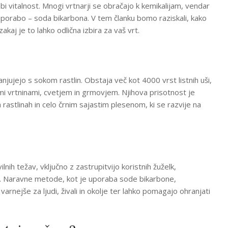
ubi vitalnost. Mnogi vrtnarji se obračajo k kemikalijam, vendar
 uporabo – soda bikarbona. V tem članku bomo raziskali, kako
akaj je to lahko odlična izbira za vaš vrt.
anjujejo s sokom rastlin. Obstaja več kot 4000 vrst listnih uši,
vnimi vrtninami, cvetjem in grmovjem. Njihova prisotnost je
 rastlinah in celo črnim sajastim plesenom, ki se razvije na
nih težav, vključno z zastrupitvijo koristnih žuželk,
h. Naravne metode, kot je uporaba sode bikarbone,
rnejše za ljudi, živali in okolje ter lahko pomagajo ohranjati