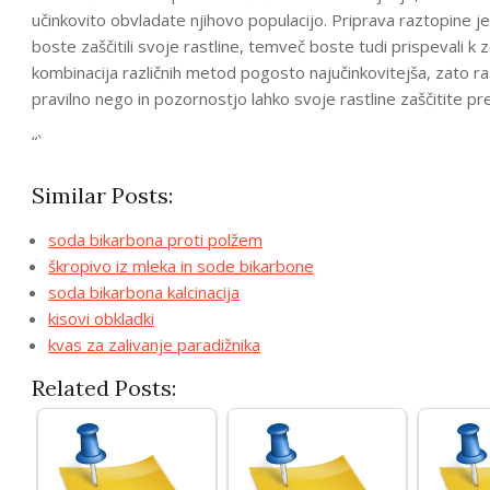
učinkovito obvladate njihovo populacijo. Priprava raztopine je
boste zaščitili svoje rastline, temveč boste tudi prispevali k
kombinacija različnih metod pogosto najučinkovitejša, zato razm
pravilno nego in pozornostjo lahko svoje rastline zaščitite pr
“`
Similar Posts:
soda bikarbona proti polžem
škropivo iz mleka in sode bikarbone
soda bikarbona kalcinacija
kisovi obkladki
kvas za zalivanje paradižnika
Related Posts: