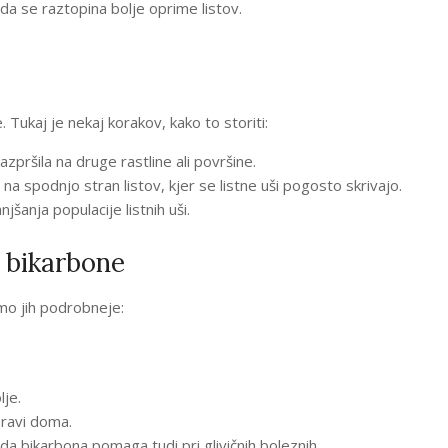
 da se raztopina bolje oprime listov.
 Tukaj je nekaj korakov, kako to storiti:
zpršila na druge rastline ali površine.
a spodnjo stran listov, kjer se listne uši pogosto skrivajo.
šanja populacije listnih uši.
e bikarbone
mo jih podrobneje:
lje.
pravi doma.
da bikarbona pomaga tudi pri glivičnih boleznih.