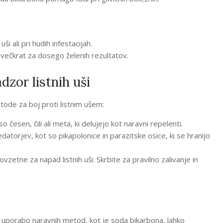
i ali pri hudih infestacijah.
večkrat za dosego želenih rezultatov.
zor listnih uši
ode za boj proti listnim ušem:
o česen, čili ali meta, ki delujejo kot naravni repelenti.
atorjev, kot so pikapolonice in parazitske osice, ki se hranijo
zetne za napad listnih uši. Skrbite za pravilno zalivanje in
z uporabo naravnih metod, kot je soda bikarbona, lahko