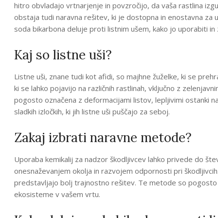
hitro obvladajo vrtnarjenje in povzročijo, da vaša rastlina izg
obstaja tudi naravna rešitev, ki je dostopna in enostavna za
soda bikarbona deluje proti listnim ušem, kako jo uporabiti in z
Kaj so listne uši?
Listne uši, znane tudi kot afidi, so majhne žuželke, ki se prehr
ki se lahko pojavijo na različnih rastlinah, vključno z zelenja
pogosto označena z deformacijami listov, lepljivimi ostanki na
sladkih izločkih, ki jih listne uši puščajo za seboj.
Zakaj izbrati naravne metode?
Uporaba kemikalij za nadzor škodljivcev lahko privede do števil
onesnaževanjem okolja in razvojem odpornosti pri škodljivci
predstavljajo bolj trajnostno rešitev. Te metode so pogosto va
ekosisteme v vašem vrtu.