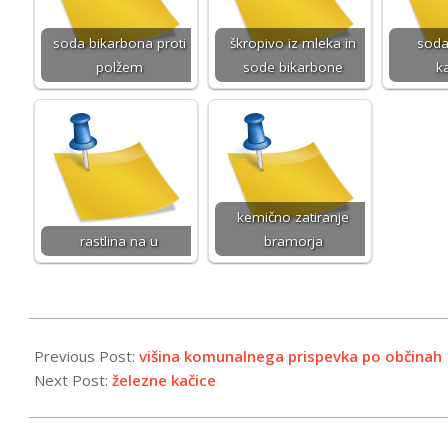
soda bikarbona proti
škropivo iz mleka in
soda
polžem
sode bikarbone
ka
kemično zatiranje
rastlina na u
bramorja
2026-
01-
Previous Post:
višina komunalnega prispevka po občinah
14
Next Post:
železne kačice