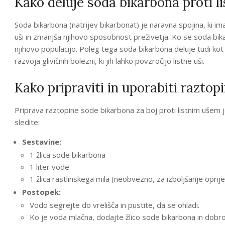
Kako deluje soda bikarbona proti 
Soda bikarbona (natrijev bikarbonat) je naravna spojina, ki ima 
uši in zmanjša njihovo sposobnost preživetja. Ko se soda bikar
njihovo populacijo. Poleg tega soda bikarbona deluje tudi ko
razvoja glivičnih bolezni, ki jih lahko povzročijo listne uši.
Kako pripraviti in uporabiti razto
Priprava raztopine sode bikarbona za boj proti listnim ušem j
sledite:
Sestavine:
1 žlica sode bikarbona
1 liter vode
1 žlica rastlinskega mila (neobvezno, za izboljšanje oprije
Postopek:
Vodo segrejte do vrelišča in pustite, da se ohladi.
Ko je voda mlačna, dodajte žlico sode bikarbona in dobr