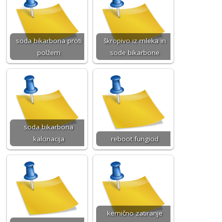
soda bikarbona proti
škropivo iz mleka in
polžem
sode bikarbone
soda bikarbona
kalcinacija
reboot fungicid
kemično zatiranje