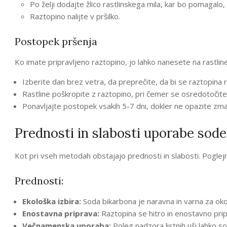
Po želji dodajte žlico rastlinskega mila, kar bo pomagalo,
Raztopino nalijte v pršilko.
Postopek pršenja
Ko imate pripravljeno raztopino, jo lahko nanesete na rastline.
Izberite dan brez vetra, da preprečite, da bi se raztopina ra
Rastline poškropite z raztopino, pri čemer se osredotočite n
Ponavljajte postopek vsakih 5-7 dni, dokler ne opazite zmanj
Prednosti in slabosti uporabe sod
Kot pri vseh metodah obstajajo prednosti in slabosti. Poglej
Prednosti:
Ekološka izbira:
Soda bikarbona je naravna in varna za oko
Enostavna priprava:
Raztopina se hitro in enostavno pri
Večnamenska uporaba:
Poleg nadzora listnih uši lahko so