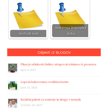
levkemija življenjska
limfociti nizki
doba
OBJAVE IZ BLOGOV
Fikus je učinkovit čistilec strupov in toksinov iz prostora
April 4, 2021
Lepa in kakovostna cvetlična korita
June 12, 2026
Različni paketi za seniorje in druge v termah
October 20, 2025