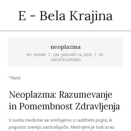
Skip
E - Bela Krajina
to
content
Primary
Navigation
neoplazma
Menu
BY:
ADMIN
ON:
JANUARY 14, 2026
IN:
UNCATEGORIZED
“`html
Neoplazma: Razumevanje
in Pomembnost Zdravljenja
V svetu medicine se srečujemo z različnimi pojmi, ki
pogosto zvenijo zastrašujoče. Med njimi je tudi izraz