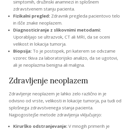
simptomih, družinski anamnezi in splošnem
zdravstvenem stanju pacienta.
Fizikalni pregled:
Zdravnik pregleda pacientovo telo
in išče znake neoplazem.
Diagnosticiranje z slikovnimi metodami:
Uporabljajo se ultrazvok, CT ali MRI, da se oceni
velikost in lokacija tumorja.
Biopsija:
To je postopek, pri katerem se odvzame
vzorec tkiva za laboratorijsko analizo, da se ugotovi,
ali je neoplazma benigna ali maligna.
Zdravljenje neoplazem
Zdravljenje neoplazem je lahko zelo različno in je
odvisno od vrste, velikosti in lokacije tumorja, pa tudi od
splošnega zdravstvenega stanja pacienta.
Najpogostejše metode zdravljenja vključujejo:
Kirurško odstranjevanje:
V mnogih primerih je