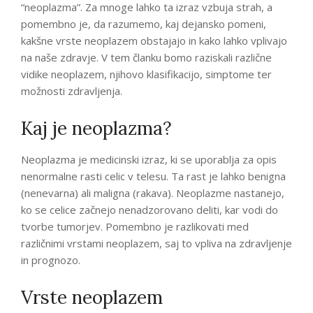
“neoplazma”. Za mnoge lahko ta izraz vzbuja strah, a
pomembno je, da razumemo, kaj dejansko pomeni,
kakšne vrste neoplazem obstajajo in kako lahko vplivajo
na naše zdravje. V tem članku bomo raziskali različne
vidike neoplazem, njihovo klasifikacijo, simptome ter
možnosti zdravljenja.
Kaj je neoplazma?
Neoplazma je medicinski izraz, ki se uporablja za opis
nenormalne rasti celic v telesu. Ta rast je lahko benigna
(nenevarna) ali maligna (rakava). Neoplazme nastanejo,
ko se celice začnejo nenadzorovano deliti, kar vodi do
tvorbe tumorjev. Pomembno je razlikovati med
različnimi vrstami neoplazem, saj to vpliva na zdravljenje
in prognozo.
Vrste neoplazem