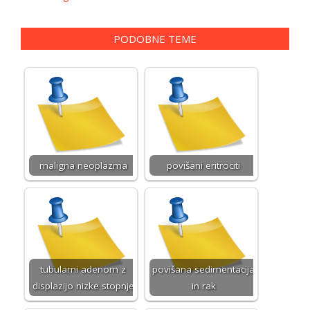
PODOBNE TEME
maligna neoplazma
povišani eritrociti
tubularni adenom z
povišana sedimentacija
displazijo nizke stopnje
in rak