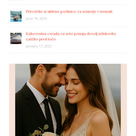
Privoščite si aktivne počitnice za seniorje v termah
June 19, 2026
Kakovostna cerada za avto ponuja dovolj učinkovito
zaščito pred točo
January 17, 2023