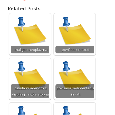
Related Posts:
maligna neoplazma
povišani eritrociti
tubularni adenom z
povišana sedimentacija
displazijo nizke stopnje
in rak