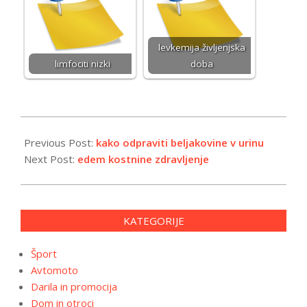
levkemija življenjska
limfociti nizki
doba
2026-
01-
Previous Post:
kako odpraviti beljakovine v urinu
14
Next Post:
edem kostnine zdravljenje
KATEGORIJE
Šport
Avtomoto
Darila in promocija
Dom in otroci