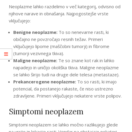
Neoplazme lahko razdelimo v več kategorij, odvisno od
njihove narave in obnašanja. Najpogostejše vrste
vključujejo:
Benigne neoplazme:
To so nenevarne rasti, ki
običajno ne povzročajo resnih težav. Primeri
vključujejo lipome (maščobni tumorji) in fibrome
(tumorji vezivnega tkiva).
Maligne neoplazme:
Te so znane kot rak in lahko
napadejo in uničijo okoliška tkiva. Maligne neoplazme
se lahko širijo tudi na druge dele telesa (metastaze).
Prekancerogene neoplazme:
To so rasti, ki imajo
potencial, da postanejo rakaste, če niso ustrezno
zdravljene. Primeri vključujejo nekatere vrste polipov.
Simptomi neoplazem
Simptomi neoplazem se lahko močno razlikujejo glede
na vrsto in lokacijo rasti. Vendar pa obstajajo nekateri