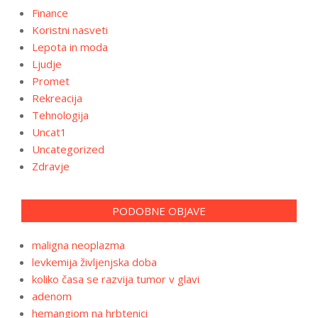
Finance
Koristni nasveti
Lepota in moda
Ljudje
Promet
Rekreacija
Tehnologija
Uncat1
Uncategorized
Zdravje
PODOBNE OBJAVE
maligna neoplazma
levkemija življenjska doba
koliko časa se razvija tumor v glavi
adenom
hemangiom na hrbtenici