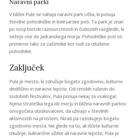
Naravni parki
V bližini Pule se nahaja naravni park Učka, ki ponuja
številne pohodniške in kolesarske poti. Ta park je znan
po svoji biotski raznovrstnosti in čudovitih razgledih, ki
sežejo vse do Jadranskega morja. Pohodniške poti so
primerne tako za začetnike kot tudi za izkušene
pohodnike.
Zaključek
Pula je mesto, ki združuje bogato zgodovino, kulturno
dediščino in naravne lepote. Od rimskih ruševin do
sodobnih festivalov, Pula ponuja nekaj za vsakogar.
Njena strateška lega ob morju in bližina naravnih parkov
omogočata obiskovalcem, da uživajo v številnih
aktivnostih na prostem, hkrati pa raziskujejo bogato
zgodovino mesta. Ne glede na to, ali iščete kulturne
izkušnje, kulinarične užitke ali naravne lepote, Pula je