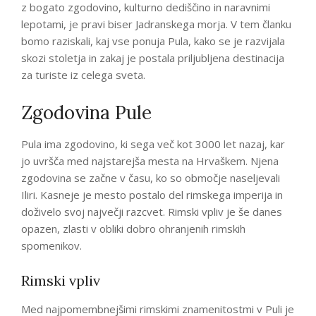
z bogato zgodovino, kulturno dediščino in naravnimi
lepotami, je pravi biser Jadranskega morja. V tem članku
bomo raziskali, kaj vse ponuja Pula, kako se je razvijala
skozi stoletja in zakaj je postala priljubljena destinacija
za turiste iz celega sveta.
Zgodovina Pule
Pula ima zgodovino, ki sega več kot 3000 let nazaj, kar
jo uvršča med najstarejša mesta na Hrvaškem. Njena
zgodovina se začne v času, ko so območje naseljevali
Iliri. Kasneje je mesto postalo del rimskega imperija in
doživelo svoj največji razcvet. Rimski vpliv je še danes
opazen, zlasti v obliki dobro ohranjenih rimskih
spomenikov.
Rimski vpliv
Med najpomembnejšimi rimskimi znamenitostmi v Puli je