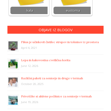
kala
eustoma
OBJAVE IZ BLOGOV
Fikus je učinkovit čistilec strupov in toksinov iz prostora
April 4, 2021
Lepa in kakovostna cvetlična korita
June 12, 2026
Različni paketi za seniorje in druge v termah
October 20, 2025
Privoščite si aktivne počitnice za seniorje v termah
June 19, 2026