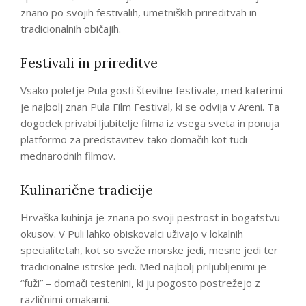
znano po svojih festivalih, umetniških prireditvah in
tradicionalnih običajih.
Festivali in prireditve
Vsako poletje Pula gosti številne festivale, med katerimi
je najbolj znan Pula Film Festival, ki se odvija v Areni. Ta
dogodek privabi ljubitelje filma iz vsega sveta in ponuja
platformo za predstavitev tako domačih kot tudi
mednarodnih filmov.
Kulinarične tradicije
Hrvaška kuhinja je znana po svoji pestrost in bogatstvu
okusov. V Puli lahko obiskovalci uživajo v lokalnih
specialitetah, kot so sveže morske jedi, mesne jedi ter
tradicionalne istrske jedi. Med najbolj priljubljenimi je
“fuži” – domači testenini, ki ju pogosto postrežejo z
različnimi omakami.