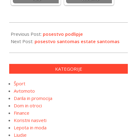
2024-
04-
Previous Post:
posestvo podlipje
15
Next Post:
posestvo santomas estate santomas
KATEGORIJE
Šport
Avtomoto
Darila in promocija
Dom in otroci
Finance
Koristni nasveti
Lepota in moda
Ljudje