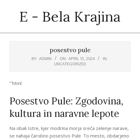
Skip
E - Bela Krajina
to
content
Primary
Navigation
posestvo pule
Menu
BY:
ADMIN
ON:
APRIL 15, 2024
IN:
UNCATEGORIZED
“`html
Posestvo Pule: Zgodovina,
kultura in naravne lepote
Na obali Istre, kjer modrina morja sreča zelenje narave,
se nahaja čarobno posestvo Pule. To mesto, obdarjeno