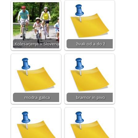
Kolesarjenje v Sloveniji
živali od a do ž
modra galica
bramor in pivo