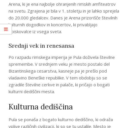
Arena, ki je ena najbolje ohranjenih rimskih amfiteatrov
na svetu. Zgrajena je bila v 1. stoletju in je lahko sprejela
do 20.000 gledalcev. Danes je Arena prizorišče številnih
kulturnih dogodkov in koncertov, ki privabljajo
obiskovalce iz vsega sveta.
Srednji vek in renesansa
Po razpadu rimskega imperija je Pula doživela številne
spremembe. V srednjem veku je mesto postalo del
Bizantinskega cesarstva, kasneje pa je prešlo pod
vladavino Beneške republike. V tem obdobju so se
zgradile številne cerkve in palače, ki pričajo o bogati
kulturni dediščini mesta.
Kulturna dediščina
Pula se ponaša z bogato kulturno dediščino, ki odraža
vplive različnih civilizacij, ki so se tu ustalile. Mesto je