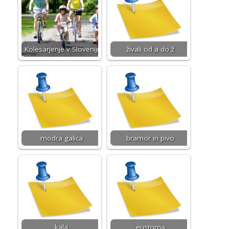
Kolesarjenje v Sloveniji
živali od a do ž
modra galica
bramor in pivo
kala
eustoma