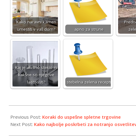
Kako naravni kamen
Predno
umestiti v vaš dom?
apno za strune
zel
Kaj je akrilno steklo in
kakšne so njegove
lastnosti?
stebelna zelena recepti
2023-
11-
Previous Post:
Koraki do uspešne spletne trgovine
08
Next Post:
Kako najbolje poskrbeti za notranjo osvetlite