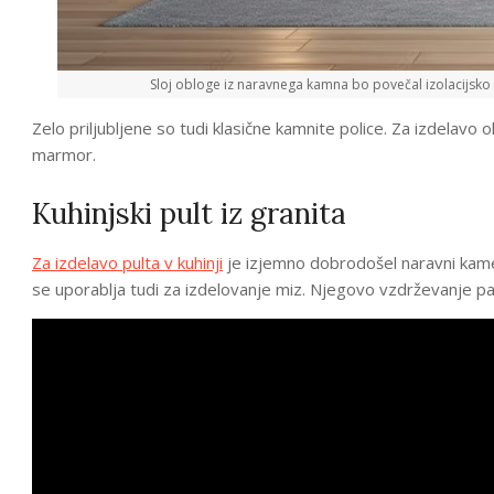
Sloj obloge iz naravnega kamna bo povečal izolacijsko
Zelo priljubljene so tudi klasične kamnite police. Za izdelavo 
marmor.
Kuhinjski pult iz granita
Za izdelavo pulta v kuhinji
je izjemno dobrodošel naravni kamen
se uporablja tudi za izdelovanje miz. Njegovo vzdrževanje p