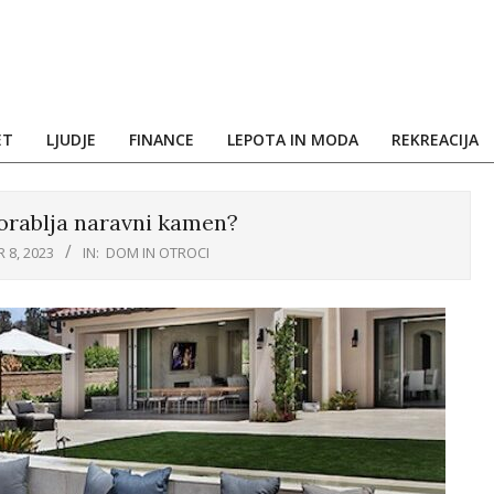
ET
LJUDJE
FINANCE
LEPOTA IN MODA
REKREACIJA
porablja naravni kamen?
8, 2023
IN:
DOM IN OTROCI