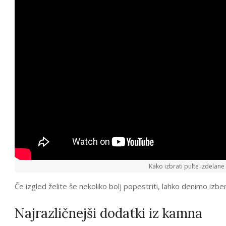
Kako izbrati pulte izdelan
Če izgled želite še nekoliko bolj popestriti, lahko denimo izbe
Najrazličnejši dodatki iz kamna