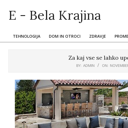
Skip
E - Bela Krajina
to
content
TEHNOLOGIJA
DOM IN OTROCI
ZDRAVJE
PROM
Primary
Navigation
Menu
Za kaj vse se lahko u
BY:
ADMIN
ON:
NOVEMBER 