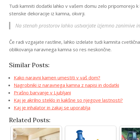
Tudi kamniti dodatki lahko v vašem domu zelo pripomorejo k l
stenske dekoracije iz kamna, okvirji.
Na stenah prostorov lahko ustvarjate izjemno zanimive in
Če radi vzgajate rastline, lahko izdelate tudi kamnita cvetlič
oblikovanja naravnega kamna so res neskončne.
Similar Posts:
Kako naravni kamen umestiti v vaš dom?
Nagrobniki iz naravnega kamna z napisi in dodatki
Prašno barvanje v Ljubljani
Kaj je akrilno steklo in kakšne so njegove lastnosti?
Kaj je inhalator in zakaj se uporablja
Related Posts: