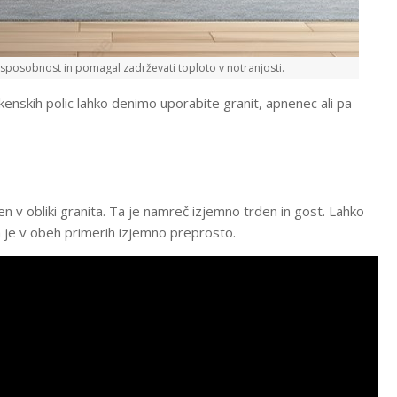
 sposobnost in pomagal zadrževati toploto v notranjosti.
okenskih polic lahko denimo uporabite granit, apnenec ali pa
 v obliki granita. Ta je namreč izjemno trden in gost. Lahko
a je v obeh primerih izjemno preprosto.