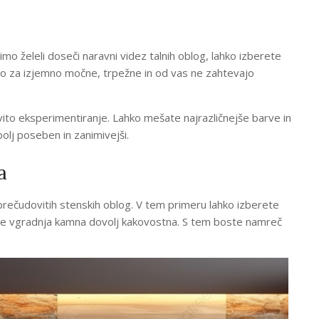
mo želeli doseči naravni videz talnih oblog, lahko izberete
ajo za izjemno močne, trpežne in od vas ne zahtevajo
to eksperimentiranje. Lahko mešate najrazličnejše barve in
olj poseben in zanimivejši.
a
rečudovitih stenskih oblog. V tem primeru lahko izberete
a je vgradnja kamna dovolj kakovostna. S tem boste namreč