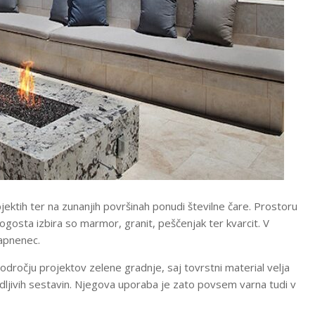
ktih ter na zunanjih površinah ponudi številne čare. Prostoru
ogosta izbira so marmor, granit, peščenjak ter kvarcit. V
 apnenec.
odročju projektov zelene gradnje, saj tovrstni material velja
odljivih sestavin. Njegova uporaba je zato povsem varna tudi v