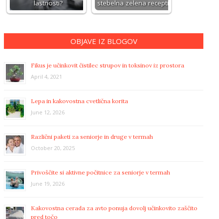
lastnosti?
stebelna zelena recepti
OBJAVE IZ BLOGOV
Fikus je učinkovit čistilec strupov in toksinov iz prostora
April 4, 2021
Lepa in kakovostna cvetlična korita
June 12, 2026
Različni paketi za seniorje in druge v termah
October 20, 2025
Privoščite si aktivne počitnice za seniorje v termah
June 19, 2026
Kakovostna cerada za avto ponuja dovolj učinkovito zaščito
pred točo