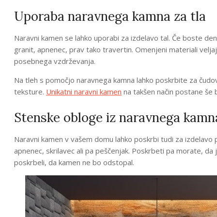
Uporaba naravnega kamna za tla
Naravni kamen se lahko uporabi za izdelavo tal. Če boste deni
granit, apnenec, prav tako travertin. Omenjeni materiali velj
posebnega vzdrževanja.
Na tleh s pomočjo naravnega kamna lahko poskrbite za čudovi
teksture.
Unikatni naravni kamen
na takšen način postane še b
Stenske obloge iz naravnega kamn
Naravni kamen v vašem domu lahko poskrbi tudi za izdelavo p
apnenec, skrilavec ali pa peščenjak. Poskrbeti pa morate, d
poskrbeli, da kamen ne bo odstopal.