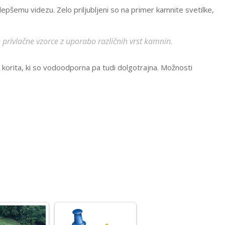
epšemu videzu. Zelo priljubljeni so na primer kamnite svetilke,
 privlačne vzorce z uporabo različnih vrst kamnin.
na korita, ki so vodoodporna pa tudi dolgotrajna. Možnosti