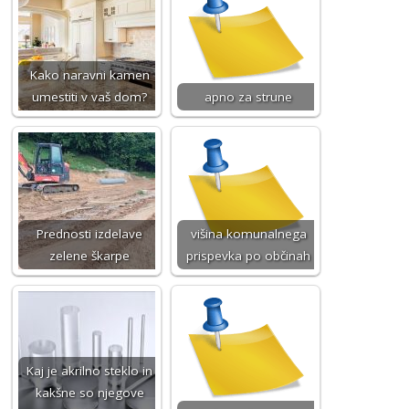
Kako naravni kamen
umestiti v vaš dom?
apno za strune
Prednosti izdelave
višina komunalnega
zelene škarpe
prispevka po občinah
Kaj je akrilno steklo in
kakšne so njegove