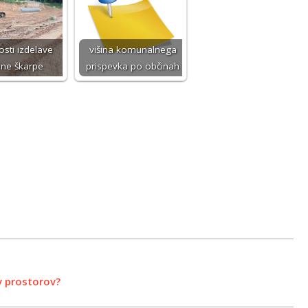
sti izdelave
višina komunalnega
ene škarpe
prispevka po občinah
v prostorov?