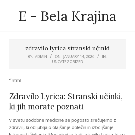
Skip
E - Bela Krajina
to
content
Primary
Navigation
zdravilo lyrica stranski učinki
Menu
BY:
ADMIN
ON:
JANUARY 14, 2026
IN:
UNCATEGORIZED
“`html
Zdravilo Lyrica: Stranski učinki,
ki jih morate poznati
V svetu sodobne medicine se pogosto srečujemo z
zdravili, ki obljubljajo olajšanje bolečin in izboljšanje
kakovosti življenja. Med njimi je tudi zdravilo Lyrica, ki se