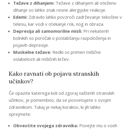
Težave z dihanjem:
Težave z dihanjem ali oteženo
dihanje so lahko znak resne alergijske reakcije.
Edemi:
Zdravilo lahko povzroči zadrževanje tekočine v
telesu, kar vodi v otekanje rok, nog in obraza.
Depresija ali samomorilne misli:
Pri nekaterih
bolnikih so poročali o poslabšanju razpoloženja in
pojavih depresije.
Muskelne težave:
Redki so primeri mišične
oslabelosti ali mišičnih krčev.
Kako ravnati ob pojavu stranskih
učinkov?
Če opazite katerega koli od zgoraj naštetih stranskih
učinkov, je pomembno, da se posvetujete s svojim
zdravnikom. Tukaj je nekaj korakov, ki jih lahko
sprejmete:
Obvestite svojega zdravnika:
Povejte mu o vseh