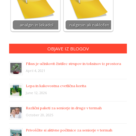
analgin in lekadol
nalgesin ali naklofen
OBJAVE IZ BLOGOV
Fikus je učinkovit čistilec strupov in toksinov iz prostora
April 4, 2021
Lepa in kakovostna cvetlična korita
June 12, 2026
Različni paketi za seniorje in druge v termah
October 20, 2025
Privoščite si aktivne počitnice za seniorje v termah