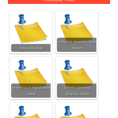
nolpaza stranski učinki
lyrica izkušnje
forum
prenessa 4 mg stranski
tablete sorvasta
učinki
stranski učinki