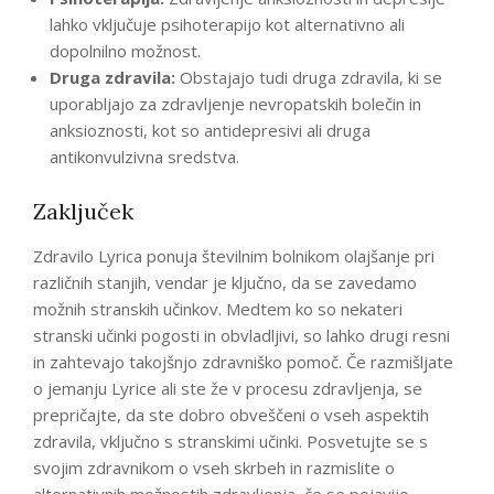
lahko vključuje psihoterapijo kot alternativno ali
dopolnilno možnost.
Druga zdravila:
Obstajajo tudi druga zdravila, ki se
uporabljajo za zdravljenje nevropatskih bolečin in
anksioznosti, kot so antidepresivi ali druga
antikonvulzivna sredstva.
Zaključek
Zdravilo Lyrica ponuja številnim bolnikom olajšanje pri
različnih stanjih, vendar je ključno, da se zavedamo
možnih stranskih učinkov. Medtem ko so nekateri
stranski učinki pogosti in obvladljivi, so lahko drugi resni
in zahtevajo takojšnjo zdravniško pomoč. Če razmišljate
o jemanju Lyrice ali ste že v procesu zdravljenja, se
prepričajte, da ste dobro obveščeni o vseh aspektih
zdravila, vključno s stranskimi učinki. Posvetujte se s
svojim zdravnikom o vseh skrbeh in razmislite o