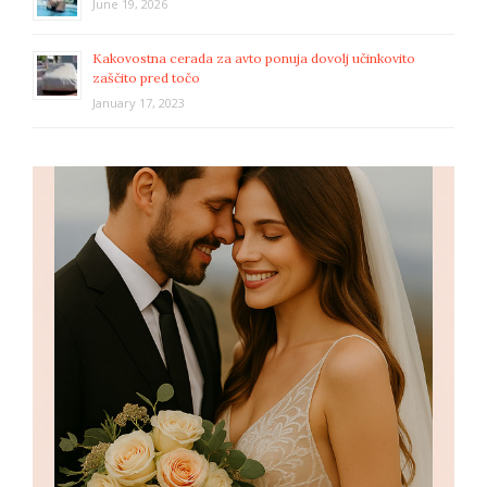
June 19, 2026
Kakovostna cerada za avto ponuja dovolj učinkovito
zaščito pred točo
January 17, 2023