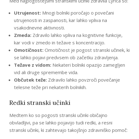
Med najpogostejšimi stranskimi učinki zdravila Lyrica so:
Utrujenost:
Mnogi bolniki poročajo o povečani
utrujenosti in zaspanosti, kar lahko vpliva na
vsakodnevne aktivnosti.
Zmeda:
Zdravilo lahko vpliva na kognitivne funkcije,
kar vodi v zmedo in težave s koncentracijo.
Omotičnost:
Omotičnost je pogost stranski učinek, ki
se lahko pojavi predvsem ob začetku zdravljenja.
Težave z vidom:
Nekateri bolniki opazijo zamegljen
vid ali druge spremembe vida.
Občutek teže:
Zdravilo lahko povzroči povečanje
telesne teže pri nekaterih bolnikih.
Redki stranski učinki
Medtem ko so pogosti stranski učinki običajno
obvladljivi, pa se lahko pojavijo tudi redki, a resni
stranski učinki, ki zahtevajo takojšnjo zdravniško pomoč: