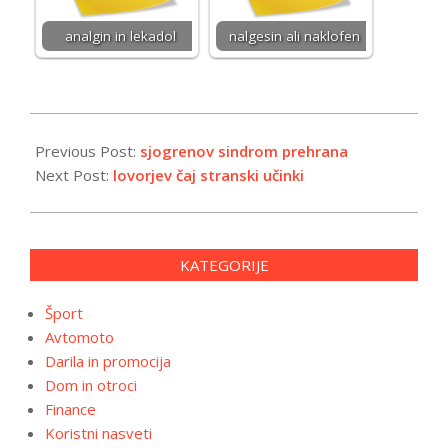
analgin in lekadol
nalgesin ali naklofen
2026-
01-
Previous Post:
sjogrenov sindrom prehrana
14
Next Post:
lovorjev čaj stranski učinki
KATEGORIJE
Šport
Avtomoto
Darila in promocija
Dom in otroci
Finance
Koristni nasveti