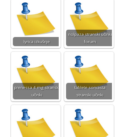
nolpaza stranski učinki
lyrica izkušnje
forum
prenessa 4 mg stranski
tablete sorvasta
učinki
stranski učinki