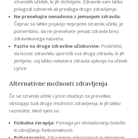
stranskih učinkih, ki jih doživljate. Zdravnik vam lahko
prilagodi odmerek ali predlaga drugo zdravljenje.
Ne prenehajte nenadoma z jemanjem zdravila:
Čeprav se lahko pojavijo neprijetni stranski učinki, je
pomembno, da ne prenehate jemati zdravila brez
zdravnikovega nasveta.
Pazite na druge zdravilne učinkovine:
Poskrbite,
da boste zdravniku sporočili vsa druga zdravila, ki jih
jemljete, saj lahko nekatera zdravila vplivajo na učinek
Lyrice.
Alternativne možnosti zdravljenja
Če se stranski učinki Lyrice izkažejo za prevelike,
obstajajo tudi druge možnosti zdravljenja, ki jih lahko
razmislite. Med njimi so:
Fizikalna terapija:
Pomaga pri obvladovanju bolečin
in izboljšanju funkcionalnosti.
Psihoterapija:
Zdravljenje anksioznosti in depresije