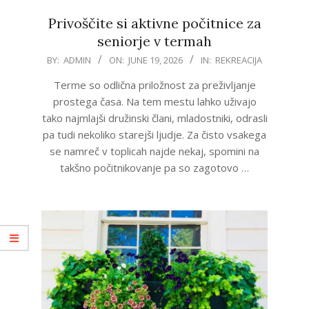
Privoščite si aktivne počitnice za
seniorje v termah
2026-
BY:
ADMIN
ON:
JUNE 19, 2026
IN:
REKREACIJA
06-
Terme so odlična priložnost za preživljanje
19
prostega časa. Na tem mestu lahko uživajo
tako najmlajši družinski člani, mladostniki, odrasli
pa tudi nekoliko starejši ljudje. Za čisto vsakega
se namreč v toplicah najde nekaj, spomini na
takšno počitnikovanje pa so zagotovo …