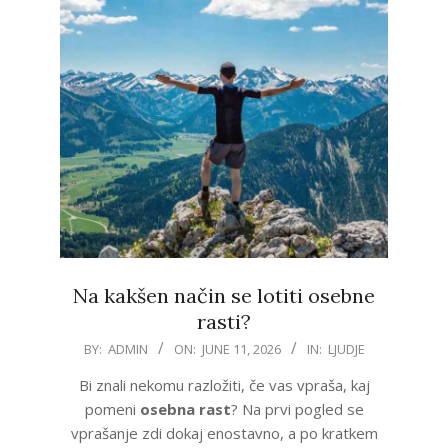
Na kakšen način se lotiti osebne
rasti?
2026-
BY:
ADMIN
ON:
JUNE 11, 2026
IN:
LJUDJE
06-
Bi znali nekomu razložiti, če vas vpraša, kaj
11
pomeni
osebna rast
? Na prvi pogled se
vprašanje zdi dokaj enostavno, a po kratkem