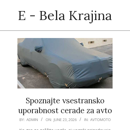
Skip
E - Bela Krajina
to
content
Primary
Navigation
Menu
Spoznajte vsestransko
uporabnost cerade za avto
2026-
BY:
ADMIN
ON:
JUNE 23, 2026
IN:
AVTOMOTO
06-