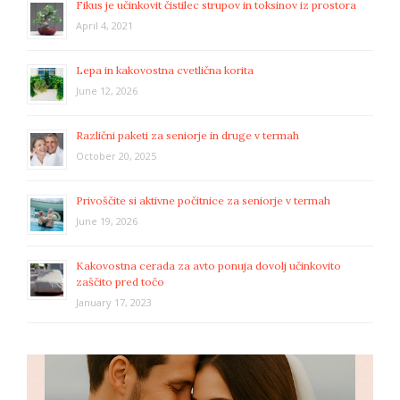
Fikus je učinkovit čistilec strupov in toksinov iz prostora
April 4, 2021
Lepa in kakovostna cvetlična korita
June 12, 2026
Različni paketi za seniorje in druge v termah
October 20, 2025
Privoščite si aktivne počitnice za seniorje v termah
June 19, 2026
Kakovostna cerada za avto ponuja dovolj učinkovito
zaščito pred točo
January 17, 2023