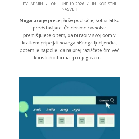
2026-
BY:
ADMIN
ON:
JUNE 10, 2026
IN:
KORISTNI
NASVETI
06-
10
Nega psa
je precej širše področje, kot si lahko
predstavljate. Če denimo ravnokar
premišljujete o tem, da bi radi v svoj dom v
kratkem pripeljali novega hišnega ljubljenčka,
potem je najbolje, da najprej raziščete čim več
koristnih informacij o njegovem …