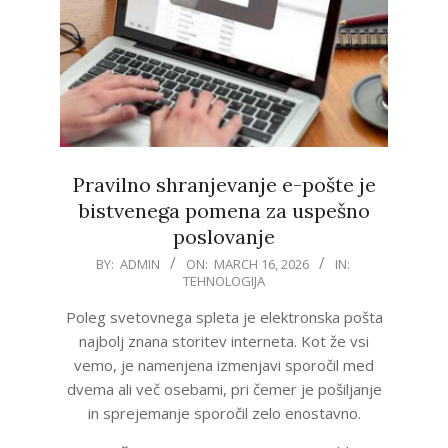
Pravilno shranjevanje e-pošte je
bistvenega pomena za uspešno
poslovanje
2026-
BY:
ADMIN
ON:
MARCH 16, 2026
IN:
TEHNOLOGIJA
03-
16
Poleg svetovnega spleta je elektronska pošta
najbolj znana storitev interneta. Kot že vsi
vemo, je namenjena izmenjavi sporočil med
dvema ali več osebami, pri čemer je pošiljanje
in sprejemanje sporočil zelo enostavno.