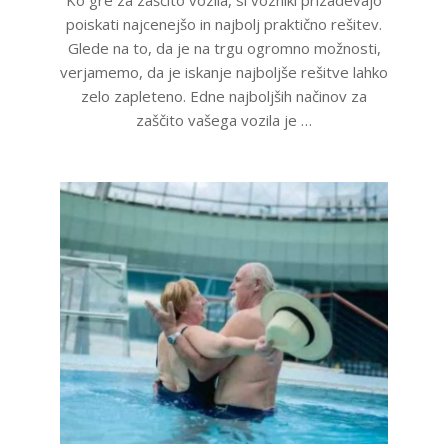
Ko gre za zaščito vozila, si vozniki prizadevajo
23
poiskati najcenejšo in najbolj praktično rešitev.
Glede na to, da je na trgu ogromno možnosti,
verjamemo, da je iskanje najboljše rešitve lahko
zelo zapleteno. Edne najboljših načinov za
zaščito vašega vozila je …