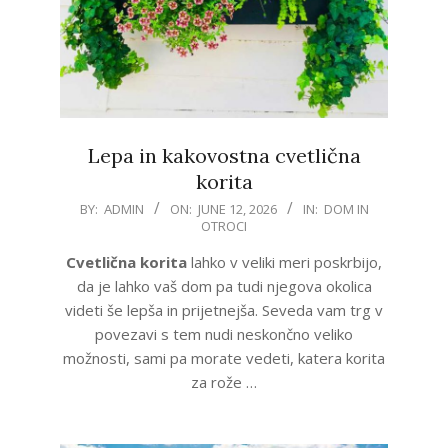
Lepa in kakovostna cvetlična
korita
2026-
BY:
ADMIN
ON:
JUNE 12, 2026
IN:
DOM IN
OTROCI
06-
12
Cvetlična korita
lahko v veliki meri poskrbijo,
da je lahko vaš dom pa tudi njegova okolica
videti še lepša in prijetnejša. Seveda vam trg v
povezavi s tem nudi neskončno veliko
možnosti, sami pa morate vedeti, katera korita
za rože …