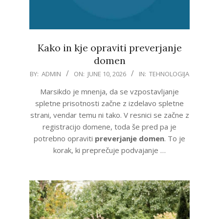
Kako in kje opraviti preverjanje
domen
2026-
BY:
ADMIN
ON:
JUNE 10, 2026
IN:
TEHNOLOGIJA
06-
Marsikdo je mnenja, da se vzpostavljanje
10
spletne prisotnosti začne z izdelavo spletne
strani, vendar temu ni tako. V resnici se začne z
registracijo domene, toda še pred pa je
potrebno opraviti
preverjanje domen
. To je
korak, ki preprečuje podvajanje …