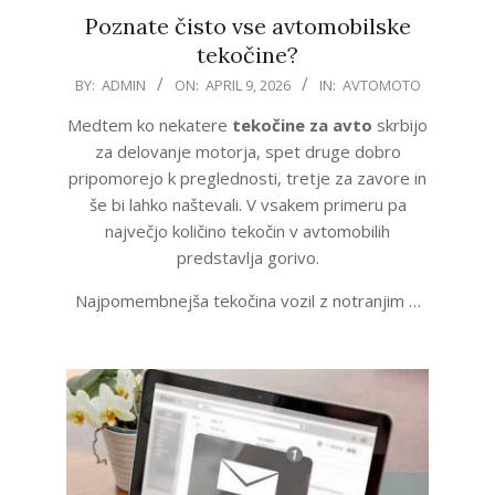
Poznate čisto vse avtomobilske
tekočine?
2026-
BY:
ADMIN
ON:
APRIL 9, 2026
IN:
AVTOMOTO
04-
Medtem ko nekatere
tekočine za avto
skrbijo
09
za delovanje motorja, spet druge dobro
pripomorejo k preglednosti, tretje za zavore in
še bi lahko naštevali. V vsakem primeru pa
največjo količino tekočin v avtomobilih
predstavlja gorivo.
Najpomembnejša tekočina vozil z notranjim …