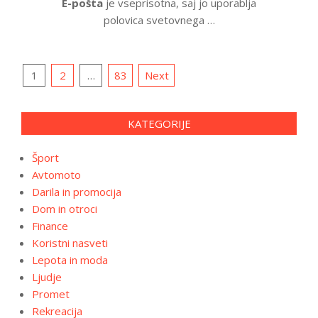
E-pošta
je vseprisotna, saj jo uporablja
polovica svetovnega …
Posts
1
2
…
83
Next
pagination
KATEGORIJE
Šport
Avtomoto
Darila in promocija
Dom in otroci
Finance
Koristni nasveti
Lepota in moda
Ljudje
Promet
Rekreacija