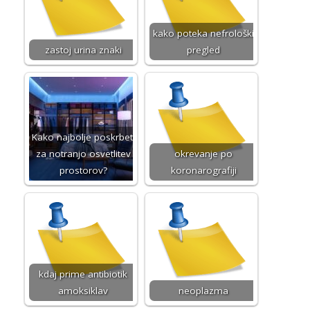
kako poteka nefrološki
zastoj urina znaki
pregled
Kako najbolje poskrbeti
za notranjo osvetlitev
okrevanje po
prostorov?
koronarografiji
kdaj prime antibiotik
amoksiklav
neoplazma