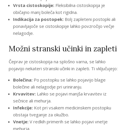
Vrsta cistoskopije:
Fleksibilna cistoskopija je
običajno manj boleča kot rigidna.
Indikacija za postopek:
Bolj zapleteni postopki ali
ponavljajoče se cistoskopije lahko povzročijo večje
nelagodje.
Možni stranski učinki in zapleti
Čeprav je cistoskopija na splošno varna, se lahko
pojavijo nekateri stranski učinki in zapleti. Ti vključujejo:
Bolečina:
Po postopku se lahko pojavijo blage
bolečine ali nelagodje pri uriniranju.
Krvavitev:
Lahko se pojavi manjša krvavitev iz
sečnice ali mehurja.
Infekcije:
Kot pri vsakem medicinskem postopku
obstaja tveganje za okužbo.
Vnetje:
V redkih primerih se lahko pojavi vnetje
mehurja.