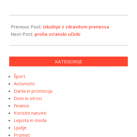
2026-
01-
Previous Post:
izkušnje z zdravilom prenessa
14
Next Post:
prolia stranski učinki
KATEGORIJE
Šport
Avtomoto
Darila in promocija
Dom in otroci
Finance
Koristni nasveti
Lepota in moda
Ljudje
Promet