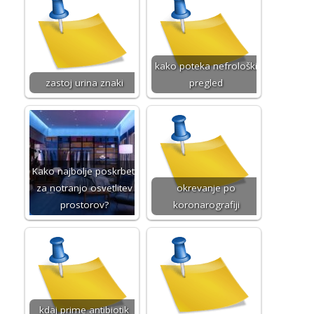
kako poteka nefrološki
zastoj urina znaki
pregled
Kako najbolje poskrbeti
za notranjo osvetlitev
okrevanje po
prostorov?
koronarografiji
kdaj prime antibiotik