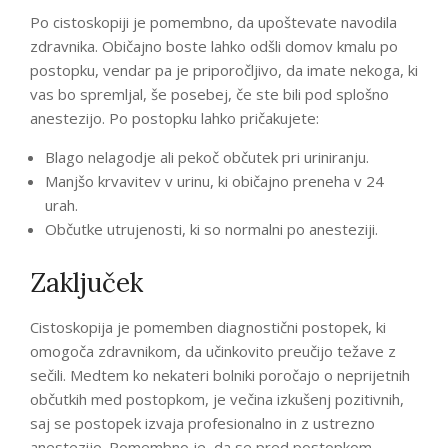
Po cistoskopiji je pomembno, da upoštevate navodila
zdravnika. Običajno boste lahko odšli domov kmalu po
postopku, vendar pa je priporočljivo, da imate nekoga, ki
vas bo spremljal, še posebej, če ste bili pod splošno
anestezijo. Po postopku lahko pričakujete:
Blago nelagodje ali pekoč občutek pri uriniranju.
Manjšo krvavitev v urinu, ki običajno preneha v 24
urah.
Občutke utrujenosti, ki so normalni po anesteziji.
Zaključek
Cistoskopija je pomemben diagnostični postopek, ki
omogoča zdravnikom, da učinkovito preučijo težave z
sečili. Medtem ko nekateri bolniki poročajo o neprijetnih
občutkih med postopkom, je večina izkušenj pozitivnih,
saj se postopek izvaja profesionalno in z ustrezno
anestezijo. Pomembno je, da se pred postopkom