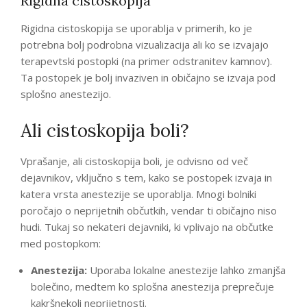
Rigidna cistoskopija
Rigidna cistoskopija se uporablja v primerih, ko je
potrebna bolj podrobna vizualizacija ali ko se izvajajo
terapevtski postopki (na primer odstranitev kamnov).
Ta postopek je bolj invaziven in običajno se izvaja pod
splošno anestezijo.
Ali cistoskopija boli?
Vprašanje, ali cistoskopija boli, je odvisno od več
dejavnikov, vključno s tem, kako se postopek izvaja in
katera vrsta anestezije se uporablja. Mnogi bolniki
poročajo o neprijetnih občutkih, vendar ti običajno niso
hudi. Tukaj so nekateri dejavniki, ki vplivajo na občutke
med postopkom:
Anestezija:
Uporaba lokalne anestezije lahko zmanjša
bolečino, medtem ko splošna anestezija preprečuje
kakršnekoli neprijetnosti.