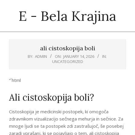
Skip
E - Bela Krajina
to
content
Primary
Navigation
ali cistoskopija boli
Menu
BY:
ADMIN
ON:
JANUARY 14, 2026
IN:
UNCATEGORIZED
“`html
Ali cistoskopija boli?
Cistoskopija je medicinski postopek, ki omogoča
zdravnikom vizualizacijo sečnega mehurja in sečnice. Za
mnoge ljudi se ta postopek zdi zastrašujoč, še posebej
zaradi vprašanj, ki se pojavljajo o tem, ali cistoskopija