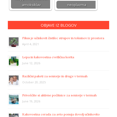
amoksiklav
neoplazma
OBJAVE IZ BLOGOV
Fikus je učinkovit čistilec strupov in toksinov iz prostora
April 4, 2021
Lepa in kakovostna cvetlična korita
June 12, 2026
Različni paketi za seniorje in druge v termah
October 20, 2025
Privoščite si aktivne počitnice za seniorje v termah
June 19, 2026
Kakovostna cerada za avto ponuja dovolj učinkovito