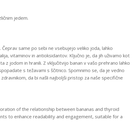
ličnim jedem.
je. Čeprav same po sebi ne vsebujejo veliko joda, lahko
ija, vitaminov in antioksidantov. Ključno je, da jih uživamo kot
ta z jodom in hranili. Z vključitvijo banan v vašo prehrano lahko
 spopadate s težavami s ščitnico. Spomnimo se, da je vedno
dravnikom, da bi našli najboljši pristop za naše specifične
ration of the relationship between bananas and thyroid
ints to enhance readability and engagement, suitable for a