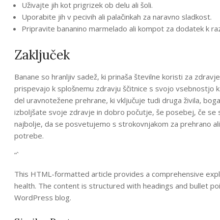
Uživajte jih kot prigrizek ob delu ali šoli.
Uporabite jih v pecivih ali palačinkah za naravno sladkost.
Pripravite bananino marmelado ali kompot za dodatek k raz
Zaključek
Banane so hranljiv sadež, ki prinaša številne koristi za zdrav
prispevajo k splošnemu zdravju ščitnice s svojo vsebnostjo kal
del uravnotežene prehrane, ki vključuje tudi druga živila, boga
izboljšate svoje zdravje in dobro počutje, še posebej, če se
najbolje, da se posvetujemo s strokovnjakom za prehrano ali z
potrebe.
“`
This HTML-formatted article provides a comprehensive explo
health. The content is structured with headings and bullet po
WordPress blog.