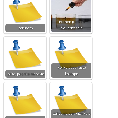
Pomen joda za
adenom
človeško telo
koliko časa raste
zakaj paprika ne raste
krompir
zalivanje paradižnika s