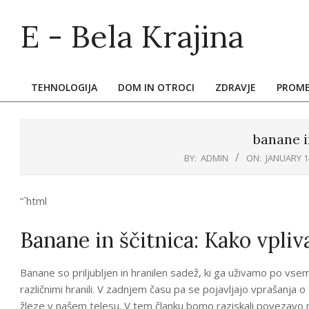
Skip
E - Bela Krajina
to
content
TEHNOLOGIJA
DOM IN OTROCI
ZDRAVJE
PROM
Primary
Navigation
Menu
banane i
BY:
ADMIN
ON:
JANUARY 1
“`html
Banane in ščitnica: Kako vpliv
Banane so priljubljen in hranilen sadež, ki ga uživamo po vse
različnimi hranili. V zadnjem času pa se pojavljajo vprašanja 
žleze v našem telesu. V tem članku bomo raziskali povezavo m