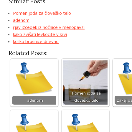
Similar Posts:
Pomen joda za človeško telo
adenom
rjav izcedek iz nožnice v menopavzi
kako zvišati levkocite v krvi
koliko brusnice dnevno
Related Posts:
Pomen joda za
adenom
človeško telo
zakaj pa