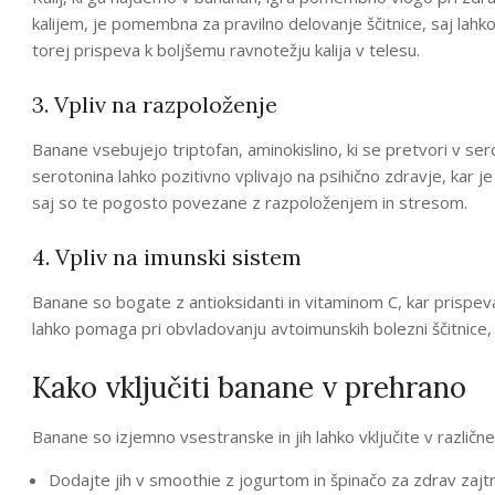
kalijem, je pomembna za pravilno delovanje ščitnice, saj lahko
torej prispeva k boljšemu ravnotežju kalija v telesu.
3. Vpliv na razpoloženje
Banane vsebujejo triptofan, aminokislino, ki se pretvori v ser
serotonina lahko pozitivno vplivajo na psihično zdravje, kar je
saj so te pogosto povezane z razpoloženjem in stresom.
4. Vpliv na imunski sistem
Banane so bogate z antioksidanti in vitaminom C, kar prisp
lahko pomaga pri obvladovanju avtoimunskih bolezni ščitnice, 
Kako vključiti banane v prehrano
Banane so izjemno vsestranske in jih lahko vključite v različne 
Dodajte jih v smoothie z jogurtom in špinačo za zdrav zajtr