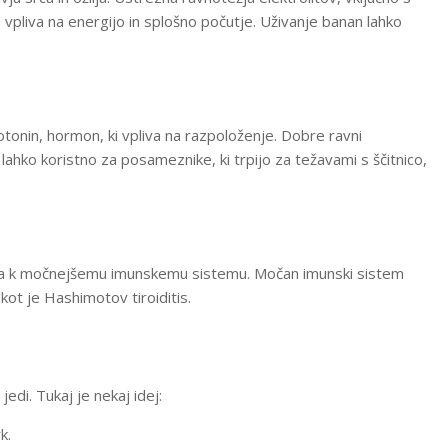
 vpliva na energijo in splošno počutje. Uživanje banan lahko
otonin, hormon, ki vpliva na razpoloženje. Dobre ravni
 lahko koristno za posameznike, ki trpijo za težavami s ščitnico,
eva k močnejšemu imunskemu sistemu. Močan imunski sistem
kot je Hashimotov tiroiditis.
jedi. Tukaj je nekaj idej:
k.