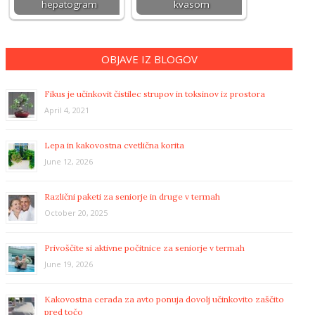
hepatogram
kvasom
OBJAVE IZ BLOGOV
Fikus je učinkovit čistilec strupov in toksinov iz prostora
April 4, 2021
Lepa in kakovostna cvetlična korita
June 12, 2026
Različni paketi za seniorje in druge v termah
October 20, 2025
Privoščite si aktivne počitnice za seniorje v termah
June 19, 2026
Kakovostna cerada za avto ponuja dovolj učinkovito zaščito
pred točo