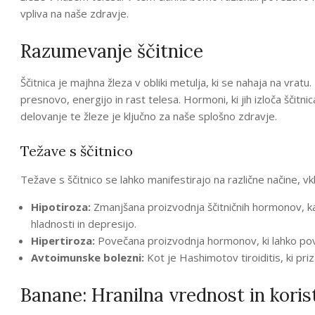
vpliva na naše zdravje.
Razumevanje ščitnice
Ščitnica je majhna žleza v obliki metulja, ki se nahaja na vrat
presnovo, energijo in rast telesa. Hormoni, ki jih izloča ščitnic
delovanje te žleze je ključno za naše splošno zdravje.
Težave s ščitnico
Težave s ščitnico se lahko manifestirajo na različne načine, vkl
Hipotiroza:
Zmanjšana proizvodnja ščitničnih hormonov, ka
hladnosti in depresijo.
Hipertiroza:
Povečana proizvodnja hormonov, ki lahko pov
Avtoimunske bolezni:
Kot je Hashimotov tiroiditis, ki pri
Banane: Hranilna vrednost in koris