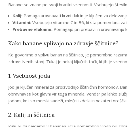
Banane so znane po svoji hranilni vrednosti. Vsebujejo števi
Kalij:
Pomaga uravnavati krvni tlak in je ključen za delovanje
Vitamini:
Vsebujejo vitamine C in B6, ki sta pomembna za 
Prebavne vlaknine:
Pomagajo pri prebavi in uravnavanju k
Kako banane vplivajo na zdravje ščitnice?
Ko govorimo o vplivu banan na ščitnico, je pomembno razumeti,
zdravstvenih stanj. Tukaj je nekaj ključnih točk, ki jih je vredn
1. Vsebnost joda
Jod je ključen mineral za proizvodnjo ščitničnih hormonov. 
obravnavati kot glavni vir tega minerala. Vendar pa lahko služi
jodom, kot so morski sadeži, mlečni izdelki in nekateri oreščki
2. Kalij in ščitnica
Kalij, ki ga najdemo v bananah, igra pomembno vlogo pri zdravj