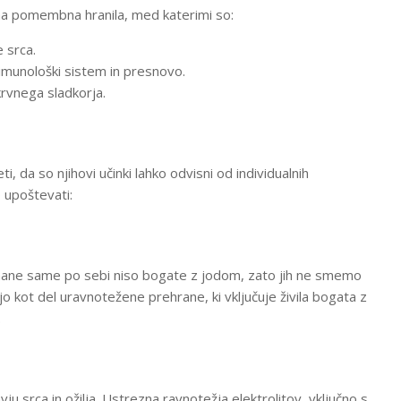
lna pomembna hranila, med katerimi so:
 srca.
imunološki sistem in presnovo.
rvnega sladkorja.
 da so njihovi učinki lahko odvisni od individualnih
o upoštevati:
Banane same po sebi niso bogate z jodom, zato jih ne smemo
jo kot del uravnotežene prehrane, ki vključuje živila bogata z
.
u srca in ožilja. Ustrezna ravnotežja elektrolitov, vključno s