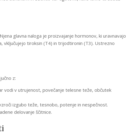
u. Njena glavna naloga je proizvajanje hormonov, ki uravnavajo
a, vključujejo tiroksin (T4) in trijodtironin (T3). Ustrezno
jučno z:
r vodi v utrujenost, povečanje telesne teže, občutek
zroči izgubo teže, tesnobo, potenje in nespečnost.
zadene delovanje ščitnice.
ti