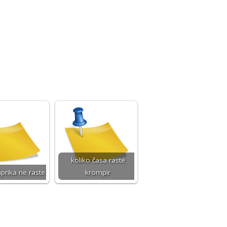
koliko časa raste
prika ne raste
krompir