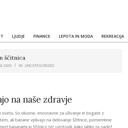
ET
LJUDJE
FINANCE
LEPOTA IN MODA
REKREACIJA
n ščitnica
4, 2026
IN:
UNCATEGORIZED
ajo na naše zdravje
m svetu. So okusne, enostavne za uživanje in bogate z
o tem, ali banane vplivajo na delovanje ščitnice, pomembne
ed bananami in ščitnico ter ugotovili, kako lahko ta sadež