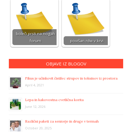
boleči prsti na nogah
forum
povišan rdw v krvi
OBJAVE IZ BLOGOV
Fikus je učinkovit čistilec strupov in toksinov iz prostora
April 4, 2021
Lepa in kakovostna cvetlična korita
June 12, 2026
Različni paketi za seniorje in druge v termah
October 20, 2025