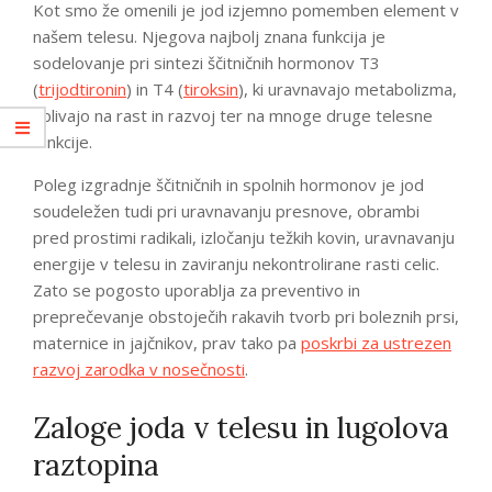
Kot smo že omenili je jod izjemno pomemben element v
našem telesu. Njegova najbolj znana funkcija je
sodelovanje pri sintezi ščitničnih hormonov T3
(
trijodtironin
) in T4 (
tiroksin
), ki uravnavajo metabolizma,
vplivajo na rast in razvoj ter na mnoge druge telesne
funkcije.
Poleg izgradnje ščitničnih in spolnih hormonov je jod
soudeležen tudi pri uravnavanju presnove, obrambi
pred prostimi radikali, izločanju težkih kovin, uravnavanju
energije v telesu in zaviranju nekontrolirane rasti celic.
Zato se pogosto uporablja za preventivo in
preprečevanje obstoječih rakavih tvorb pri boleznih prsi,
maternice in jajčnikov, prav tako pa
poskrbi za ustrezen
razvoj zarodka v nosečnosti
.
Zaloge joda v telesu in lugolova
raztopina