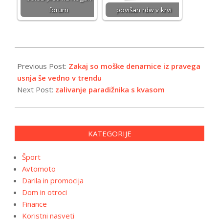
forum
povišan rdw v krvi
2026-
01-
Previous Post:
Zakaj so moške denarnice iz pravega
09
usnja še vedno v trendu
Next Post:
zalivanje paradižnika s kvasom
KATEGORIJE
Šport
Avtomoto
Darila in promocija
Dom in otroci
Finance
Koristni nasveti