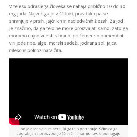
V telesu odraslega človeka se nahaja približno 10 do 30
mg joda. Največ ga je v ščitnici, prav tako pa se
shranjuje v prsih, jajčnikih in nadledvičnih žlezah. Za jod
je značilno, da ga telo ne more proizvajati samo, zato ga
moramo nujno vnesti s hrano, pri čemer so pomembni
viri joda ribe, alge, morski sadeži, jodirana sol, jajca,
mleko in polnozrnata žita.
Jod je esencialni mineral, ki ga telo potrebuje. Ščitnica ga
uporablja za proizvodnjo ščitničnih hormonov, ki pomagajo