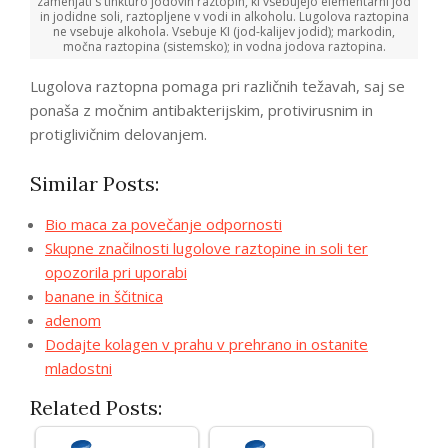
zamenjati s tinkturo jodovih raztopin, ki vsebujejo elementarni jod
in jodidne soli, raztopljene v vodi in alkoholu. Lugolova raztopina
ne vsebuje alkohola. Vsebuje KI (jod-kalijev jodid); markodin,
močna raztopina (sistemsko); in vodna jodova raztopina.
Lugolova raztopna pomaga pri različnih težavah, saj se
ponaša z močnim antibakterijskim, protivirusnim in
protiglivičnim delovanjem.
Similar Posts:
Bio maca za povečanje odpornosti
Skupne značilnosti lugolove raztopine in soli ter
opozorila pri uporabi
banane in ščitnica
adenom
Dodajte kolagen v prahu v prehrano in ostanite
mladostni
Related Posts: