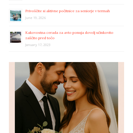
Privoščite si aktivne počitnice za seniorje v termah
June 19, 2026
Kakovostna cerada za avto ponuja dovolj učinkovito
zaščito pred točo
January 17, 2023