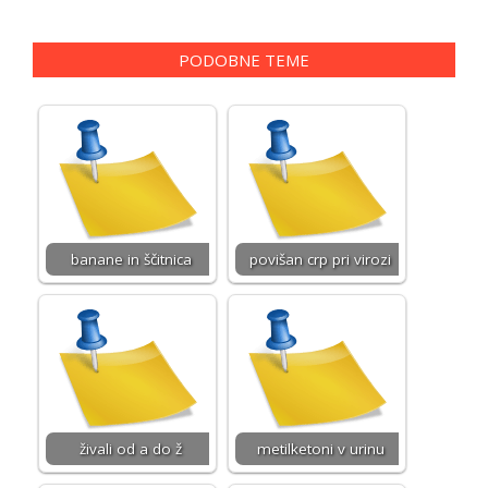
PODOBNE TEME
banane in ščitnica
povišan crp pri virozi
živali od a do ž
metilketoni v urinu