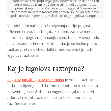
nadzorovati rast, popravljati poškodovane celice in podpirati
zdrav metabolizem. Na žalost tretjina ljudi po svetu trpi za
pomanjkanjem joda. V videu si bomo ogledali 5 znakov in
simptomov, na katere morate biti pozorni. Če ne vnesete dovolj
joda, uporabite prehranske dodatke,kot je lugolova raztopina.
V sodobnem načinu prehranjevanja ljudje pogosto
uživamo hrano, ki ni bogata z jodom, zato se mnogi
soočajo z njegovim pomanjkanjem. Kadar v svoje telo
ne vnesemo primernih količin joda, je smiselno poseči
tudi po prehranskih dodatkih, med katerimi je tudi
lugolova raztopina.
Kaj je lugolova raztopina?
Lugolov jod ali lugolova raztopina
je vodna raztopina
joda in kalijevega jodida. Ime je dobila po francoskem
zdravniku Jeanu Guillaumu Augustu Lugolu, ki je prvi
pripravil recepturo, danes pa se lahko uporablja v
različne namene.