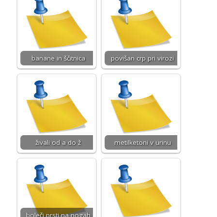
banane in ščitnica
povišan crp pri virozi
živali od a do ž
metilketoni v urinu
boleči prsti na nogah