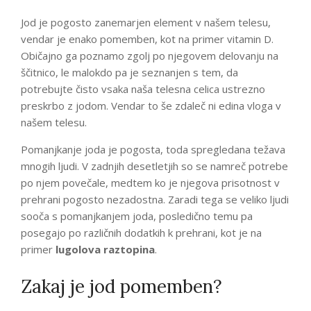
Jod je pogosto zanemarjen element v našem telesu,
vendar je enako pomemben, kot na primer vitamin D.
Običajno ga poznamo zgolj po njegovem delovanju na
ščitnico, le malokdo pa je seznanjen s tem, da
potrebujte čisto vsaka naša telesna celica ustrezno
preskrbo z jodom. Vendar to še zdaleč ni edina vloga v
našem telesu.
Pomanjkanje joda je pogosta, toda spregledana težava
mnogih ljudi. V zadnjih desetletjih so se namreč potrebe
po njem povečale, medtem ko je njegova prisotnost v
prehrani pogosto nezadostna. Zaradi tega se veliko ljudi
sooča s pomanjkanjem joda, posledično temu pa
posegajo po različnih dodatkih k prehrani, kot je na
primer
lugolova raztopina
.
Zakaj je jod pomemben?