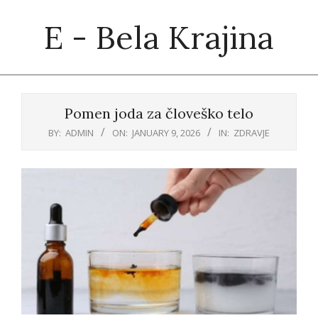
Skip
E - Bela Krajina
to
content
Primary
Navigation
Pomen joda za človeško telo
Menu
BY:
ADMIN
ON:
JANUARY 9, 2026
IN:
ZDRAVJE