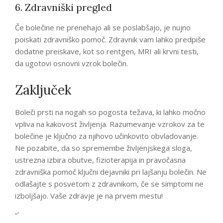
6. Zdravniški pregled
Če bolečine ne prenehajo ali se poslabšajo, je nujno
poiskati zdravniško pomoč. Zdravnik vam lahko predpiše
dodatne preiskave, kot so rentgen, MRI ali krvni testi,
da ugotovi osnovni vzrok bolečin.
Zaključek
Boleči prsti na nogah so pogosta težava, ki lahko močno
vpliva na kakovost življenja. Razumevanje vzrokov za te
bolečine je ključno za njihovo učinkovito obvladovanje.
Ne pozabite, da so spremembe življenjskega sloga,
ustrezna izbira obutve, fizioterapija in pravočasna
zdravniška pomoč ključni dejavniki pri lajšanju bolečin. Ne
odlašajte s posvetom z zdravnikom, če se simptomi ne
izboljšajo. Vaše zdravje je na prvem mestu!
“`