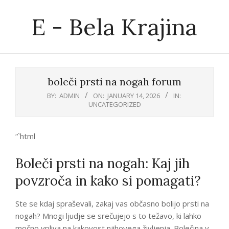
Skip
E - Bela Krajina
to
content
Primary
Navigation
boleči prsti na nogah forum
Menu
BY:
ADMIN
ON:
JANUARY 14, 2026
IN:
UNCATEGORIZED
“`html
Boleči prsti na nogah: Kaj jih
povzroča in kako si pomagati?
Ste se kdaj spraševali, zakaj vas občasno bolijo prsti na
nogah? Mnogi ljudje se srečujejo s to težavo, ki lahko
močno vpliva na kakovost njihovega življenja. Bolečina v