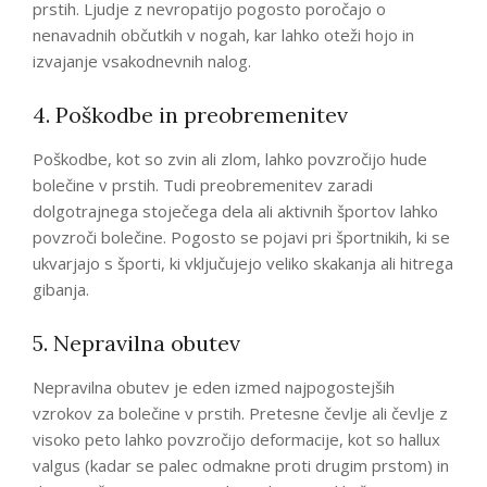
prstih. Ljudje z nevropatijo pogosto poročajo o
nenavadnih občutkih v nogah, kar lahko oteži hojo in
izvajanje vsakodnevnih nalog.
4. Poškodbe in preobremenitev
Poškodbe, kot so zvin ali zlom, lahko povzročijo hude
bolečine v prstih. Tudi preobremenitev zaradi
dolgotrajnega stoječega dela ali aktivnih športov lahko
povzroči bolečine. Pogosto se pojavi pri športnikih, ki se
ukvarjajo s športi, ki vključujejo veliko skakanja ali hitrega
gibanja.
5. Nepravilna obutev
Nepravilna obutev je eden izmed najpogostejših
vzrokov za bolečine v prstih. Pretesne čevlje ali čevlje z
visoko peto lahko povzročijo deformacije, kot so hallux
valgus (kadar se palec odmakne proti drugim prstom) in