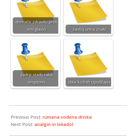
domače zdravilo proti
vrtoglavici
zastoj urina znaki
zadnji stadij raka
simptomi
slike kožnih izpuščajev
2026-
01-
Previous Post:
rumena vodena driska
14
Next Post:
analgin in lekadol