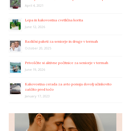
April 4, 2021
Lepa in kakovostna cvetlična korita
June 12, 2026
Različni paketi za seniorje in druge v termah
October 20, 2025
Privoščite si aktivne počitnice za seniorje v termah
June 19, 2026
Kakovostna cerada za avto ponuja dovolj učinkovito
zaščito pred točo
January 17, 2023