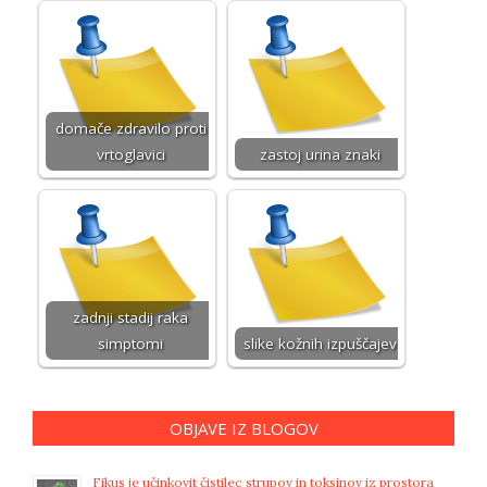
domače zdravilo proti
vrtoglavici
zastoj urina znaki
zadnji stadij raka
simptomi
slike kožnih izpuščajev
OBJAVE IZ BLOGOV
Fikus je učinkovit čistilec strupov in toksinov iz prostora