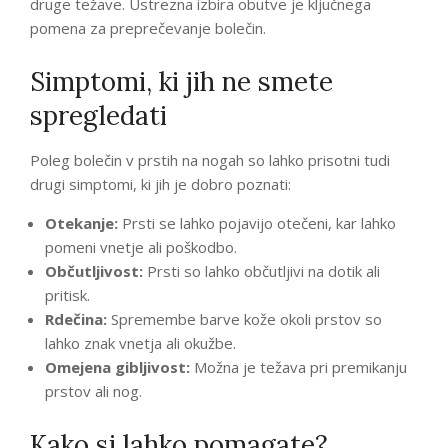
druge težave. Ustrezna izbira obutve je ključnega
pomena za preprečevanje bolečin.
Simptomi, ki jih ne smete
spregledati
Poleg bolečin v prstih na nogah so lahko prisotni tudi
drugi simptomi, ki jih je dobro poznati:
Otekanje:
Prsti se lahko pojavijo otečeni, kar lahko
pomeni vnetje ali poškodbo.
Občutljivost:
Prsti so lahko občutljivi na dotik ali
pritisk.
Rdečina:
Spremembe barve kože okoli prstov so
lahko znak vnetja ali okužbe.
Omejena gibljivost:
Možna je težava pri premikanju
prstov ali nog.
Kako si lahko pomagate?