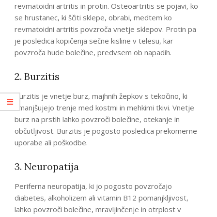
revmatoidni artritis in protin. Osteoartritis se pojavi, ko
se hrustanec, ki ščiti sklepe, obrabi, medtem ko
revmatoidni artritis povzroča vnetje sklepov. Protin pa
je posledica kopičenja sečne kisline v telesu, kar
povzroča hude bolečine, predvsem ob napadih.
2. Burzitis
Burzitis je vnetje burz, majhnih žepkov s tekočino, ki
zmanjšujejo trenje med kostmi in mehkimi tkivi. Vnetje
burz na prstih lahko povzroči bolečine, otekanje in
občutljivost. Burzitis je pogosto posledica prekomerne
uporabe ali poškodbe.
3. Neuropatija
Periferna neuropatija, ki jo pogosto povzročajo
diabetes, alkoholizem ali vitamin B12 pomanjkljivost,
lahko povzroči bolečine, mravljinčenje in otrplost v