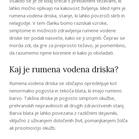
Vsakdo se je že kdaj srečal s prebavnimi težavami, ki
lahko močno vplivajo na kakovost življenja. Med njimi je
rumena vodena driska, stanje, ki lahko povzroči skrb in
nelagodje. V tem članku bomo raziskali vzroke,
simptome in možnosti zdravljenja rumene vodene
driske ter podali nasvete, kako se ji izogniti. Čeprav se
morda zdi, da gre za preprosto težavo, je pomembno,
da razumemo njene korenine in kako jo obvladati.
Kaj je rumena vodena driska?
Rumena vodena driska se običajno opredeljuje kot
nenormalno pogosta in tekoča blata, ki imajo rumeno
barvo. Takšna driska je pogosto simptom okužbe,
prehranskih nepravilnosti ali drugih zdravstvenih stanj.
Barva blata je lahko povezana z različnimi dejavniki,
vključno z uživanjem določenih živil, pomanjkanjem žolča
ali prisotnostjo okužb.