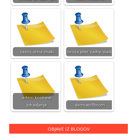
zastoj urina znaki
ciroza jeter zadnji stadij
edem kostnine
zdravljenje
dermatofibrom
OBJAVE IZ BLOGOV