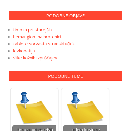
PODOBNE OBJAVE
fimoza pri starejših
hemangiom na hrbtenici
tablete sorvasta stranski učinki
levkopatija
slike kožnih izpuščajev
PODOBNE TEME
fimoza pri starejših
edem kostnine