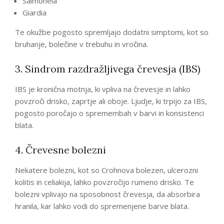
Salmonela
Giardia
Te okužbe pogosto spremljajo dodatni simptomi, kot so
bruhanje, bolečine v trebuhu in vročina.
3. Sindrom razdražljivega črevesja (IBS)
IBS je kronična motnja, ki vpliva na črevesje in lahko
povzroči drisko, zaprtje ali oboje. Ljudje, ki trpijo za IBS,
pogosto poročajo o spremembah v barvi in konsistenci
blata.
4. Črevesne bolezni
Nekatere bolezni, kot so Crohnova bolezen, ulcerozni
kolitis in celiakija, lahko povzročijo rumeno drisko. Te
bolezni vplivajo na sposobnost črevesja, da absorbira
hranila, kar lahko vodi do spremenjene barve blata.