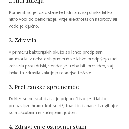
1. Hidratacija
Pomembno je, da ostanete hidrirani, saj driska lahko
hitro vodi do dehidracije. Pitje elektrolitskih napitkov ali
vode je ključno.
2. Zdravila
V primeru bakterijskih okužb so lahko predpisani
antibiotiki. V nekaterih primerih se lahko predpišejo tudi
zdravila proti driski, vendar je treba biti previden, saj
lahko ta zdravila zakrijejo resnejše težave.
3. Prehranske spremembe
Dokler se ne stabilizira, je priporočljivo jesti lahko
prebavljivo hrano, kot so riž, toast in banane. Izogibajte
se maščobnim in začinjenim jedem.
4. Zdravljenje osnovnih stanj