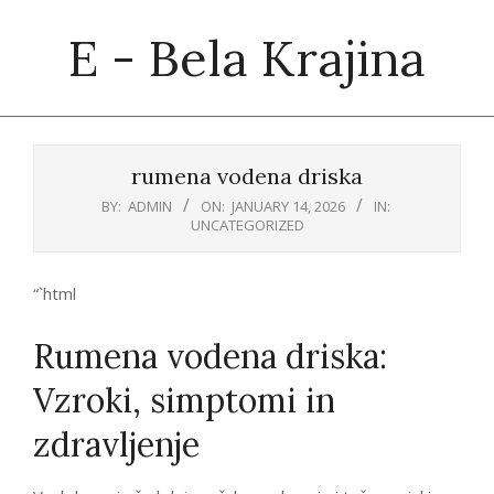
Skip
E - Bela Krajina
to
content
Primary
Navigation
rumena vodena driska
Menu
BY:
ADMIN
ON:
JANUARY 14, 2026
IN:
UNCATEGORIZED
“`html
Rumena vodena driska:
Vzroki, simptomi in
zdravljenje