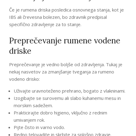
Če je rumena driska posledica osnovnega stanja, kot je
IBS ali črevesna bolezen, bo zdravnik predpisal
specifično zdravljenje za to stanje.
Preprečevanje rumene vodene
driske
Preprečevanje je vedno boljše od zdravljenja. Tukaj je
nekaj nasvetov za zmanjšanje tveganja za rumeno
vodeno drisko:
Uživajte uravnoteženo prehrano, bogato z vlakninami.
Izogibajte se surovemu ali slabo kuhanemu mesu in
morskim sadežem.
Prakticirajte dobro higieno, vključno z rednim
umivanjem rok.
Pijte čisto in varno vodo.
Redno telovadite in skrbite za splošno zdravje.