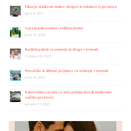
Fikus je učinkovit čistilec strupov in toksinov iz prostora
April 4, 2021
Lepa in kakovostna cvetlična korita
June 12, 2026
Različni paketi za seniorje in druge v termah
October 20, 2025
Privoščite si aktivne počitnice za seniorje v termah
June 19, 2026
Kakovostna cerada za avto ponuja dovolj učinkovito
zaščito pred točo
January 17, 2023