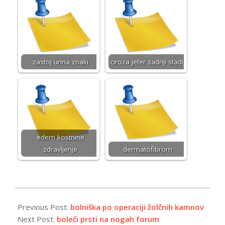
zastoj urina znaki
ciroza jeter zadnji stadij
edem kostnine
zdravljenje
dermatofibrom
2026-
01-
Previous Post:
bolniška po operaciji žolčnih kamnov
14
Next Post:
boleči prsti na nogah forum