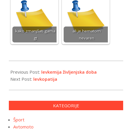
kako zmanjšati gama
ali je hematom
gt
nevaren
2026-
01-
Previous Post:
levkemija življenjska doba
14
Next Post:
levkopatija
KATEGORIJE
Šport
Avtomoto