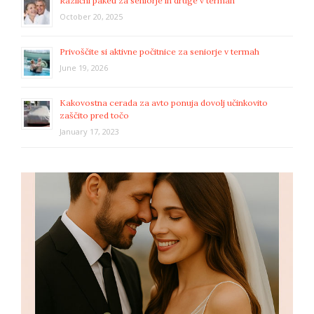
Različni paketi za seniorje in druge v termah
October 20, 2025
Privoščite si aktivne počitnice za seniorje v termah
June 19, 2026
Kakovostna cerada za avto ponuja dovolj učinkovito
zaščito pred točo
January 17, 2023