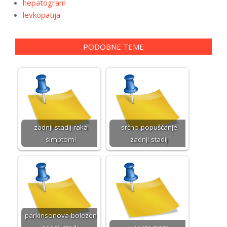
hepatogram
levkopatija
PODOBNE TEME
zadnji stadij raka
srčno popuščanje
simptomi
zadnji stadij
parkinsonova bolezen