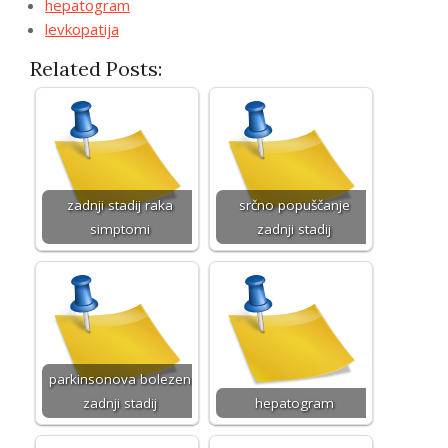
hepatogram
levkopatija
Related Posts:
zadnji stadij raka
srčno popuščanje
simptomi
zadnji stadij
parkinsonova bolezen
zadnji stadij
hepatogram