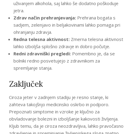
uživanjem alkohola, saj lahko še dodatno poškoduje
jetra.
Zdrav način prehranjevanja:
Prehrana bogata s
sadjem, zelenjavo in beljakovinami lahko pomaga pri
ohranjanju zdravja.
Redna telesna aktivnost:
Zmerna telesna aktivnost
lahko izboljša splošno zdravje in dobro počutje.
Redni zdravniški pregledi:
Pomembno je, da se
bolniki redno posvetujejo z zdravnikom za
spremljanje stanja.
Zaključek
Ciroza jeter v zadnjem stadiju je resno stanje, ki
zahteva takojšnjo medicinsko oskrbo in podporo.
Prepoznati simptome in vzroke je ključno za
obvladovanje bolezni in izboljšanje kakovosti življenja.
Kljub temu, da je ciroza neozdravljiva, lahko pravočasno
zdravljenje in spreminjanje življenjskega sloga znatno