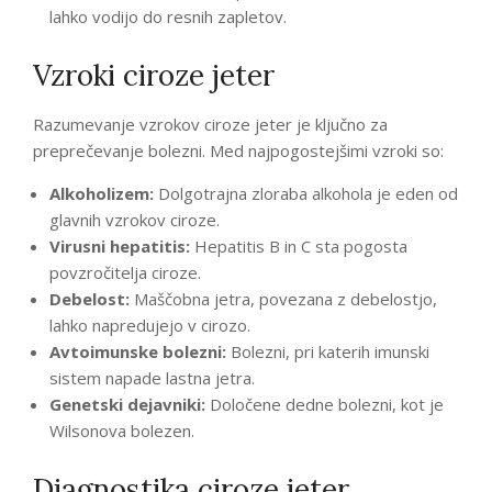
lahko vodijo do resnih zapletov.
Vzroki ciroze jeter
Razumevanje vzrokov ciroze jeter je ključno za
preprečevanje bolezni. Med najpogostejšimi vzroki so:
Alkoholizem:
Dolgotrajna zloraba alkohola je eden od
glavnih vzrokov ciroze.
Virusni hepatitis:
Hepatitis B in C sta pogosta
povzročitelja ciroze.
Debelost:
Maščobna jetra, povezana z debelostjo,
lahko napredujejo v cirozo.
Avtoimunske bolezni:
Bolezni, pri katerih imunski
sistem napade lastna jetra.
Genetski dejavniki:
Določene dedne bolezni, kot je
Wilsonova bolezen.
Diagnostika ciroze jeter