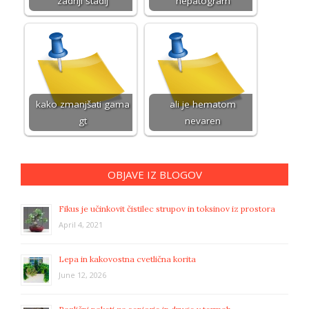
zadnji stadij
hepatogram
kako zmanjšati gama
ali je hematom
gt
nevaren
OBJAVE IZ BLOGOV
Fikus je učinkovit čistilec strupov in toksinov iz prostora
April 4, 2021
Lepa in kakovostna cvetlična korita
June 12, 2026