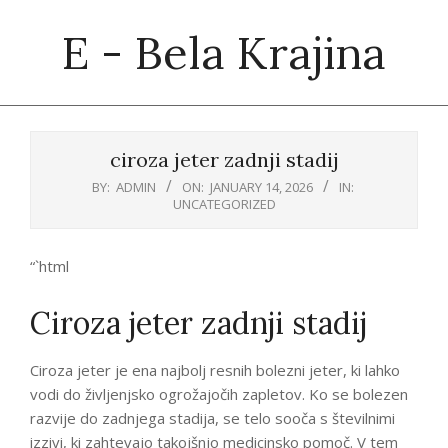
Skip
E - Bela Krajina
to
content
Primary
Navigation
ciroza jeter zadnji stadij
Menu
BY:
ADMIN
ON:
JANUARY 14, 2026
IN:
UNCATEGORIZED
“`html
Ciroza jeter zadnji stadij
Ciroza jeter je ena najbolj resnih bolezni jeter, ki lahko
vodi do življenjsko ogrožajočih zapletov. Ko se bolezen
razvije do zadnjega stadija, se telo sooča s številnimi
izzivi, ki zahtevajo takojšnjo medicinsko pomoč. V tem