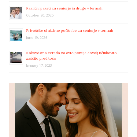
Različni paketi za seniorje in druge v termah
October 20, 2025
Privoščite si aktivne počitnice za seniorje v termah
June 19, 2026
Kakovostna cerada za avto ponuja dovolj učinkovito
zaščito pred točo
January 17, 2023