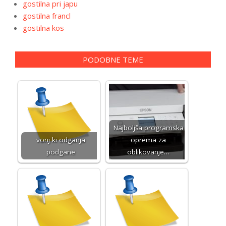
gostilna pri japu
gostilna francl
gostilna kos
PODOBNE TEME
Najboljša programska
vonj ki odganja
oprema za
podgane
oblikovanje…