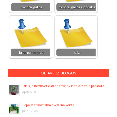
modra galica
modra galica uporaba
bramor in pivo
kala
OBJAVE IZ BLOGOV
Fikus je učinkovit čistilec strupov in toksinov iz prostora
April 4, 2021
Lepa in kakovostna cvetlična korita
June 12, 2026