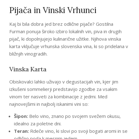
Pijača in Vinski Vrhunci
Kaj bi bila dobra jed brez odlične pijače? Gostilna
Furman ponuja široko izbiro lokalnih vin, piva in drugih
pijač, ki dopolnjujejo kulinarične užitke. Njihova vinska
karta vključuje vrhunska slovenska vina, ki so pridelana v
bližnjih vinogradih.
Vinska Karta
Obiskovalci lahko uživajo v degustacijah vin, kjer jim
izkušeni sommelierji predstavijo zgodbe za vsakim
vinom ter nasveti za kombinacije z jedmi. Med
najnovejšimi in najbolj iskanimi vini so:
Šipon:
Belo vino, znano po svojem svežem okusu,
idealno za poletne dni.
Teran:
Rdeče vino, ki slovi po svoji bogati aromi in se
odlično poda k mesnim jedem.