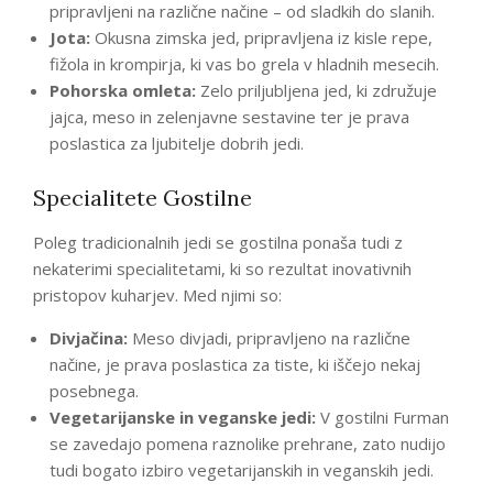
pripravljeni na različne načine – od sladkih do slanih.
Jota:
Okusna zimska jed, pripravljena iz kisle repe,
fižola in krompirja, ki vas bo grela v hladnih mesecih.
Pohorska omleta:
Zelo priljubljena jed, ki združuje
jajca, meso in zelenjavne sestavine ter je prava
poslastica za ljubitelje dobrih jedi.
Specialitete Gostilne
Poleg tradicionalnih jedi se gostilna ponaša tudi z
nekaterimi specialitetami, ki so rezultat inovativnih
pristopov kuharjev. Med njimi so:
Divjačina:
Meso divjadi, pripravljeno na različne
načine, je prava poslastica za tiste, ki iščejo nekaj
posebnega.
Vegetarijanske in veganske jedi:
V gostilni Furman
se zavedajo pomena raznolike prehrane, zato nudijo
tudi bogato izbiro vegetarijanskih in veganskih jedi.