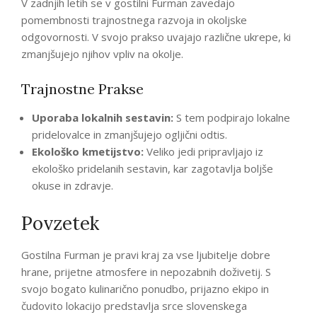
V zadnjih letih se v gostilni Furman zavedajo
pomembnosti trajnostnega razvoja in okoljske
odgovornosti. V svojo prakso uvajajo različne ukrepe, ki
zmanjšujejo njihov vpliv na okolje.
Trajnostne Prakse
Uporaba lokalnih sestavin:
S tem podpirajo lokalne
pridelovalce in zmanjšujejo ogljični odtis.
Ekološko kmetijstvo:
Veliko jedi pripravljajo iz
ekološko pridelanih sestavin, kar zagotavlja boljše
okuse in zdravje.
Povzetek
Gostilna Furman je pravi kraj za vse ljubitelje dobre
hrane, prijetne atmosfere in nepozabnih doživetij. S
svojo bogato kulinarično ponudbo, prijazno ekipo in
čudovito lokacijo predstavlja srce slovenskega