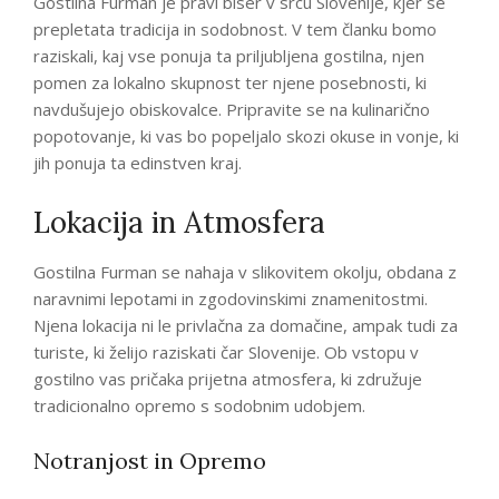
Gostilna Furman je pravi biser v srcu Slovenije, kjer se
prepletata tradicija in sodobnost. V tem članku bomo
raziskali, kaj vse ponuja ta priljubljena gostilna, njen
pomen za lokalno skupnost ter njene posebnosti, ki
navdušujejo obiskovalce. Pripravite se na kulinarično
popotovanje, ki vas bo popeljalo skozi okuse in vonje, ki
jih ponuja ta edinstven kraj.
Lokacija in Atmosfera
Gostilna Furman se nahaja v slikovitem okolju, obdana z
naravnimi lepotami in zgodovinskimi znamenitostmi.
Njena lokacija ni le privlačna za domačine, ampak tudi za
turiste, ki želijo raziskati čar Slovenije. Ob vstopu v
gostilno vas pričaka prijetna atmosfera, ki združuje
tradicionalno opremo s sodobnim udobjem.
Notranjost in Opremo