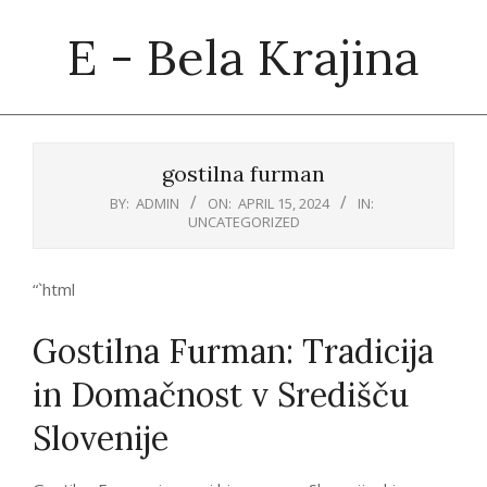
Skip
E - Bela Krajina
to
content
Primary
Navigation
gostilna furman
Menu
BY:
ADMIN
ON:
APRIL 15, 2024
IN:
UNCATEGORIZED
“`html
Gostilna Furman: Tradicija
in Domačnost v Središču
Slovenije