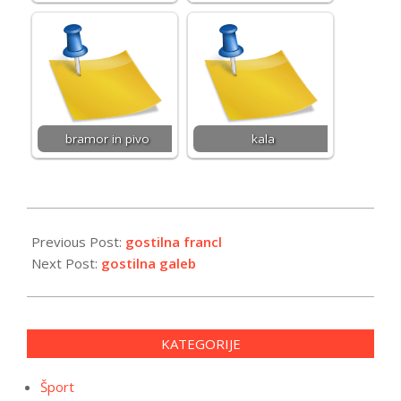
bramor in pivo
kala
2024-
04-
Previous Post:
gostilna francl
15
Next Post:
gostilna galeb
KATEGORIJE
Šport