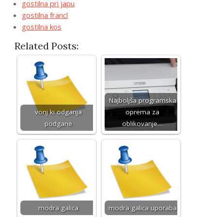
gostilna pri japu
gostilna francl
gostilna kos
Related Posts:
Najboljša programska
vonj ki odganja
oprema za
podgane
oblikovanje…
modra galica
modra galica uporaba