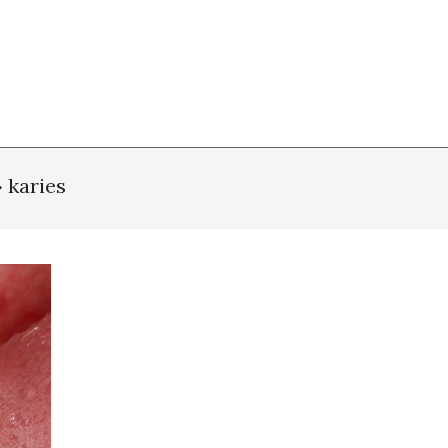
»
karies