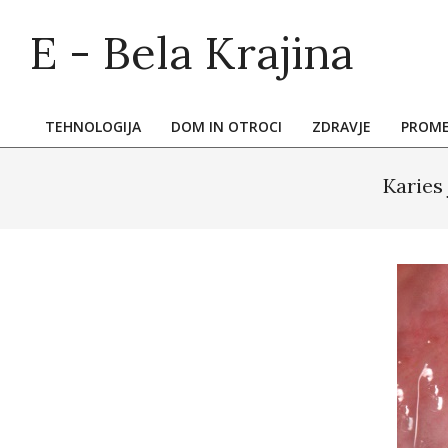
Skip
E - Bela Krajina
to
content
TEHNOLOGIJA
DOM IN OTROCI
ZDRAVJE
PROM
Primary
Navigation
Karies
Menu