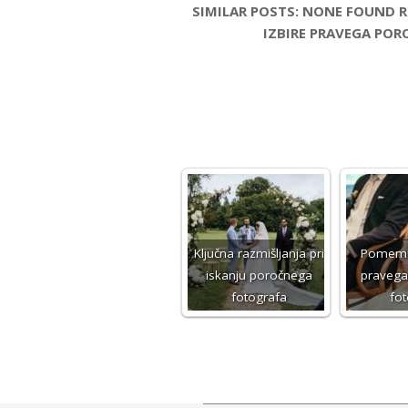
SIMILAR POSTS: NONE FOUND 
IZBIRE PRAVEGA POR
Ključna razmišljanja pri
Pomembn
iskanju poročnega
pravega
fotografa
fo
2023-
11-