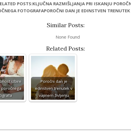
RELATED POSTS:KLJUČNA RAZMIŠLJANJA PRI ISKANJU PO
OČNEGA FOTOGRAFAPOROČNI DAN JE EDINSTVEN TRENUTEK 
Similar Posts:
None Found
Related Posts:
ost izbire
Poročni dan je
 poročnega
edinstven trenutek v
tografa
vajinem življenju