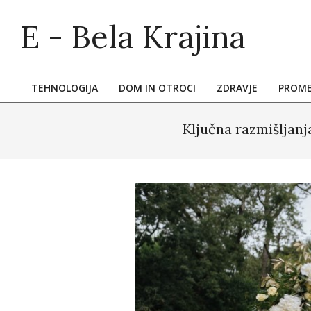
Skip
E - Bela Krajina
to
content
TEHNOLOGIJA
DOM IN OTROCI
ZDRAVJE
PROM
Primary
Navigation
Ključna razmišljanj
Menu