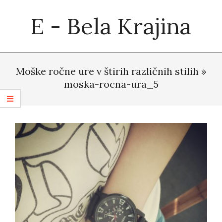
Skip
E - Bela Krajina
to
content
Primary
Navigation
Moške ročne ure v štirih različnih stilih »
Menu
moska-rocna-ura_5