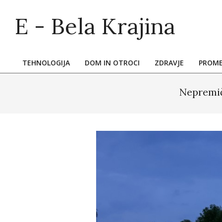
Skip
E - Bela Krajina
to
content
TEHNOLOGIJA
DOM IN OTROCI
ZDRAVJE
PROM
Primary
Navigation
Nepremič
Menu