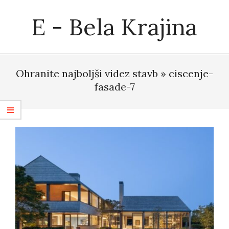
Skip
E - Bela Krajina
to
content
Primary
Navigation
Ohranite najboljši videz stavb »
ciscenje-
Menu
fasade-7