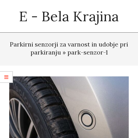
Skip
E - Bela Krajina
to
content
Primary
Navigation
Parkirni senzorji za varnost in udobje pri
Menu
parkiranju »
park-senzor-1