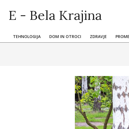
Skip
E - Bela Krajina
to
content
TEHNOLOGIJA
DOM IN OTROCI
ZDRAVJE
PROM
Primary
Navigation
Menu