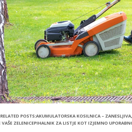
 RELATED POSTS:AKUMULATORSKA KOSILNICA – ZANESLJIV
E VAŠE ZELENICEPIHALNIK ZA LISTJE KOT IZJEMNO UPORABN