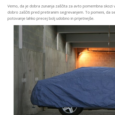
Vemo, da je dobra zunanja zaščita za avto pomembna skozi vse
dobro zaščiti pred pretiranim segrevanjem. To pomeni, da s
potovanje lahko precej bolj udobno in prijetnejše.