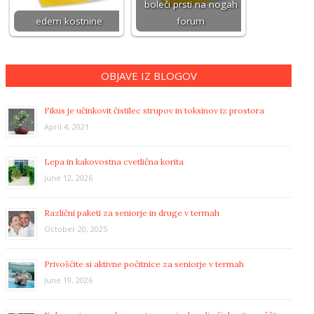
boleči prsti na nogah
edem kostnine
forum
OBJAVE IZ BLOGOV
Fikus je učinkovit čistilec strupov in toksinov iz prostora
April 4, 2021
Lepa in kakovostna cvetlična korita
June 12, 2026
Različni paketi za seniorje in druge v termah
October 20, 2025
Privoščite si aktivne počitnice za seniorje v termah
June 19, 2026