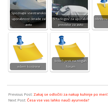
Spoznajte vsestransko
uporabnost cerade za
5 razlogov za uporabo
obrezov
avto
prevleke za avto
boleči prsti na nogah
edem kostnine
forum
2023-
06-
Previous Post:
Zakaj se odločiti za nakup kuhinje po meri
15
Next Post:
Česa vse vas lahko nauči ayurveda?