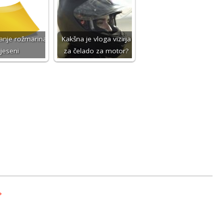
anje rožmarina
Kakšna je vloga vizirja
jeseni
za čelado za motor?
?