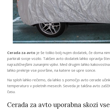
Cerada za avto
je še toliko bolj nujen dodatek, če doma n
parkirali svoje vozilo. Takšen avto dodatek lahko opravlja št
najrazličnejšimi zunanjimi vplivi. Med drugim lahko kakovostn
lahko prekrije vse površine, na katere se upre sonce.
Na sploh lahko rečemo, da lahko s pomočjo avto cerade učink
temperaturo v poletnih mesecih. Seveda je takšna avto zašči
času.
Cerada za avto uporabna skozi vse