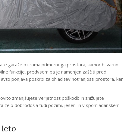
imate garaže oziroma primernega prostora, kamor bi varno
evilne funkcije, predvsem pa je namenjen zaščiti pred
a avto ponjava poskrbi za ohladitev notranjosti prostora, ker
ovito zmanjšujete verjetnost poškodb in znižujete
ta zelo dobrodošla tudi pozimi, jeseni in v spomladanskem
 leto