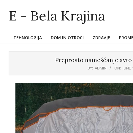
Skip
E - Bela Krajina
to
content
TEHNOLOGIJA
DOM IN OTROCI
ZDRAVJE
PROM
Primary
Navigation
Menu
Preprosto nameščanje avto 
BY:
ADMIN
ON:
JUNE 