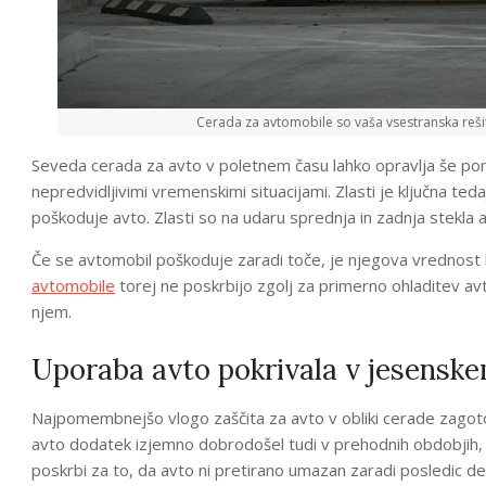
Cerada za avtomobile so vaša vsestranska reši
Seveda cerada za avto v poletnem času lahko opravlja še p
nepredvidljivimi vremenskimi situacijami. Zlasti je ključna tedaj
poškoduje avto. Zlasti so na udaru sprednja in zadnja stekla a
Če se avtomobil poškoduje zaradi toče, je njegova vrednost l
avtomobile
torej ne poskrbijo zgolj za primerno ohladitev 
njem.
Uporaba avto pokrivala v jesensk
Najpomembnejšo vlogo zaščita za avto v obliki cerade zagot
avto dodatek izjemno dobrodošel tudi v prehodnih obdobjih, 
poskrbi za to, da avto ni pretirano umazan zaradi posledic d