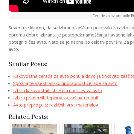
Cerade za avtomobile Pr
Seveda je ključno, da se izbrano zaščitno pokrivalo za avto l
oprema dobro izbrana, je postopek nameščanja navadno lahko 
potegniti čez avto. Nato se jo napne po celotni površini. Za p
avto.
Similar Posts:
Kakovostna cerada za avto ponuja dovolj učinkovito zaščit
Spoznajte vsestransko uporabnost cerade za avto
Izbira kakovostnih strešnih nosilcev za avto
Izbira primernih tepihov za vaš avtomobil
Avto preproge iz različnih vrst materialov
Related Posts: