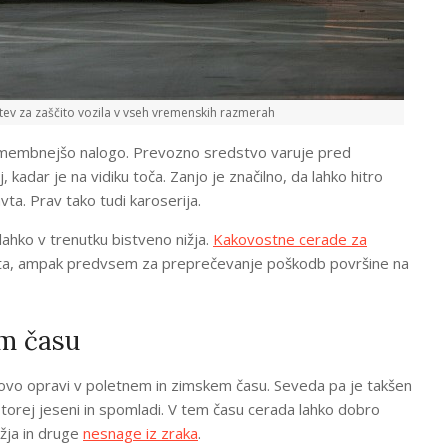
tev za zaščito vozila v vseh vremenskih razmerah
omembnejšo nalogo. Prevozno sredstvo varuje pred
, kadar je na vidiku toča. Zanjo je značilno, da lahko hitro
vta. Prav tako tudi karoserija.
ahko v trenutku bistveno nižja.
Kakovostne cerade za
avta, ampak predvsem za preprečevanje poškodb površine na
em času
ovo opravi v poletnem in zimskem času. Seveda pa je takšen
torej jeseni in spomladi. V tem času cerada lahko dobro
ežja in druge
nesnage iz zraka
.