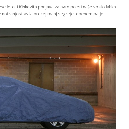
 leto. Učinkovita ponjava za avto poleti naše vozilo lahko
e notranjost avta precej manj segreje, obenem pa je