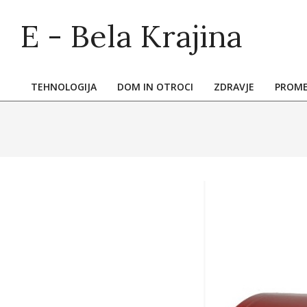
Skip
E - Bela Krajina
to
content
TEHNOLOGIJA
DOM IN OTROCI
ZDRAVJE
PROM
Primary
Navigation
Menu