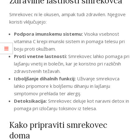
Zdravilne lastnosti smrekovca
Smrekovec ni le okusen, ampak tudi zdravilen. Njegove
koristi vključujejo:
Podpora imunskemu sistemu:
Visoka vsebnost
vitamina C krepi imunski sistem in pomaga telesu pri
boju proti okužbam.
Proti vnetne lastnosti:
Smrekovec lahko pomaga pri
lajšanju vnetij in bolečin, kar je koristno pri različnih
zdravstvenih težavah.
Izboljšanje dihalnih funkcij:
Uživanje smrekovca
lahko pripomore k boljšemu dihanju in lajšanju
simptomov prehlada ter alergij.
Detoksikacija:
Smrekovec deluje kot naravni detox in
pomaga pri izločanju toksinov iz telesa.
Kako pripraviti smrekovec
doma