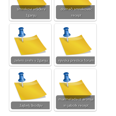
smrekovi vršički v
domači smrekovec
žganju
recept
zeleni orehi v žganju
njivska preslica forum
marmelada iz aronije
žajbelj škodljiv
in jabolk recept