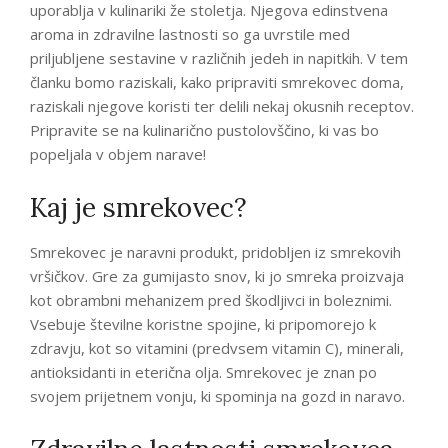
uporablja v kulinariki že stoletja. Njegova edinstvena
aroma in zdravilne lastnosti so ga uvrstile med
priljubljene sestavine v različnih jedeh in napitkih. V tem
članku bomo raziskali, kako pripraviti smrekovec doma,
raziskali njegove koristi ter delili nekaj okusnih receptov.
Pripravite se na kulinarično pustolovščino, ki vas bo
popeljala v objem narave!
Kaj je smrekovec?
Smrekovec je naravni produkt, pridobljen iz smrekovih
vršičkov. Gre za gumijasto snov, ki jo smreka proizvaja
kot obrambni mehanizem pred škodljivci in boleznimi.
Vsebuje številne koristne spojine, ki pripomorejo k
zdravju, kot so vitamini (predvsem vitamin C), minerali,
antioksidanti in eterična olja. Smrekovec je znan po
svojem prijetnem vonju, ki spominja na gozd in naravo.