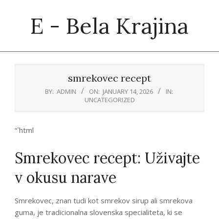
Skip
E - Bela Krajina
to
content
Primary
Navigation
smrekovec recept
Menu
BY:
ADMIN
ON:
JANUARY 14, 2026
IN:
UNCATEGORIZED
“`html
Smrekovec recept: Uživajte
v okusu narave
Smrekovec, znan tudi kot smrekov sirup ali smrekova
guma, je tradicionalna slovenska specialiteta, ki se