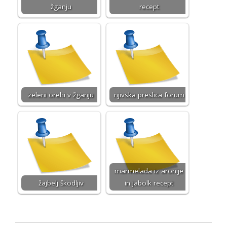
žganju
recept
zeleni orehi v žganju
njivska preslica forum
marmelada iz aronije
žajbelj škodljiv
in jabolk recept