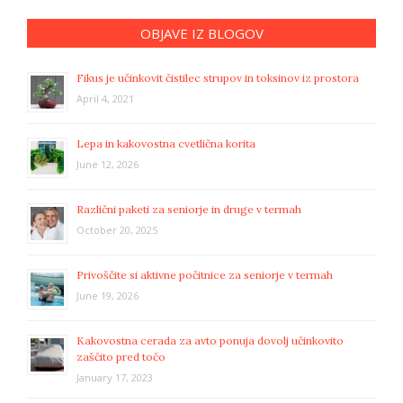
OBJAVE IZ BLOGOV
Fikus je učinkovit čistilec strupov in toksinov iz prostora
April 4, 2021
Lepa in kakovostna cvetlična korita
June 12, 2026
Različni paketi za seniorje in druge v termah
October 20, 2025
Privoščite si aktivne počitnice za seniorje v termah
June 19, 2026
Kakovostna cerada za avto ponuja dovolj učinkovito
zaščito pred točo
January 17, 2023