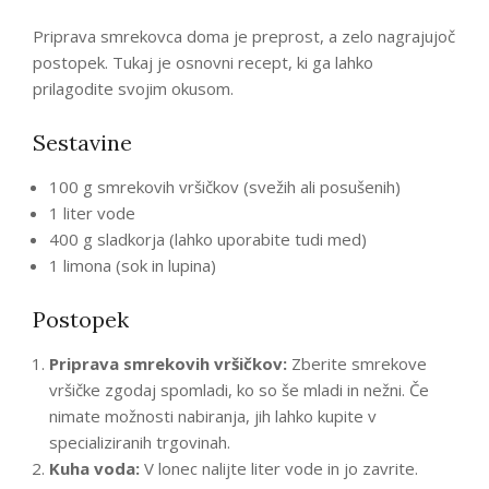
Priprava smrekovca doma je preprost, a zelo nagrajujoč
postopek. Tukaj je osnovni recept, ki ga lahko
prilagodite svojim okusom.
Sestavine
100 g smrekovih vršičkov (svežih ali posušenih)
1 liter vode
400 g sladkorja (lahko uporabite tudi med)
1 limona (sok in lupina)
Postopek
Priprava smrekovih vršičkov:
Zberite smrekove
vršičke zgodaj spomladi, ko so še mladi in nežni. Če
nimate možnosti nabiranja, jih lahko kupite v
specializiranih trgovinah.
Kuha voda:
V lonec nalijte liter vode in jo zavrite.