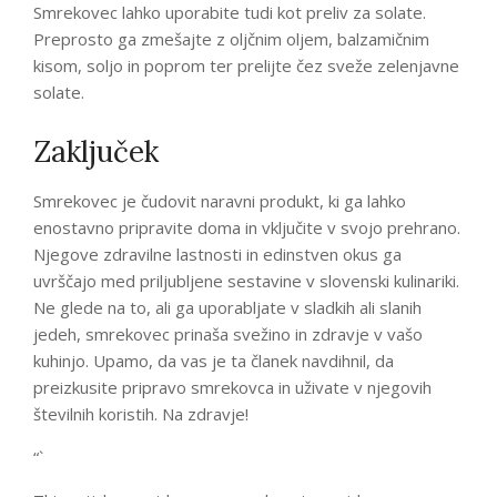
Smrekovec lahko uporabite tudi kot preliv za solate.
Preprosto ga zmešajte z oljčnim oljem, balzamičnim
kisom, soljo in poprom ter prelijte čez sveže zelenjavne
solate.
Zaključek
Smrekovec je čudovit naravni produkt, ki ga lahko
enostavno pripravite doma in vključite v svojo prehrano.
Njegove zdravilne lastnosti in edinstven okus ga
uvrščajo med priljubljene sestavine v slovenski kulinariki.
Ne glede na to, ali ga uporabljate v sladkih ali slanih
jedeh, smrekovec prinaša svežino in zdravje v vašo
kuhinjo. Upamo, da vas je ta članek navdihnil, da
preizkusite pripravo smrekovca in uživate v njegovih
številnih koristih. Na zdravje!
“`