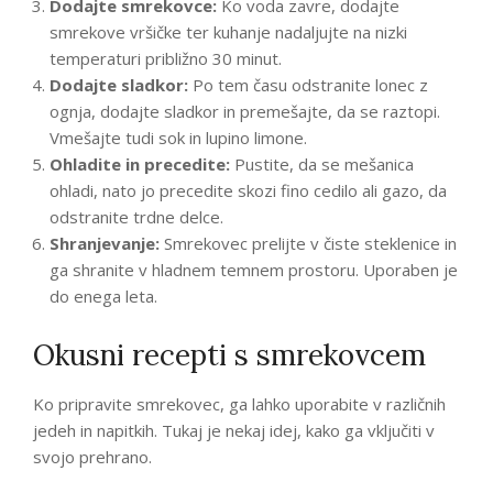
Dodajte smrekovce:
Ko voda zavre, dodajte
smrekove vršičke ter kuhanje nadaljujte na nizki
temperaturi približno 30 minut.
Dodajte sladkor:
Po tem času odstranite lonec z
ognja, dodajte sladkor in premešajte, da se raztopi.
Vmešajte tudi sok in lupino limone.
Ohladite in precedite:
Pustite, da se mešanica
ohladi, nato jo precedite skozi fino cedilo ali gazo, da
odstranite trdne delce.
Shranjevanje:
Smrekovec prelijte v čiste steklenice in
ga shranite v hladnem temnem prostoru. Uporaben je
do enega leta.
Okusni recepti s smrekovcem
Ko pripravite smrekovec, ga lahko uporabite v različnih
jedeh in napitkih. Tukaj je nekaj idej, kako ga vključiti v
svojo prehrano.