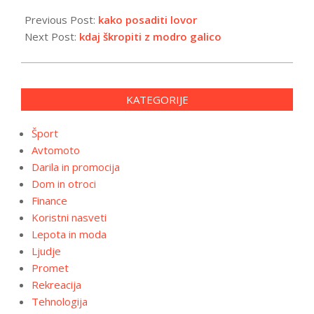
2026-
01-
Previous Post:
kako posaditi lovor
14
Next Post:
kdaj škropiti z modro galico
KATEGORIJE
Šport
Avtomoto
Darila in promocija
Dom in otroci
Finance
Koristni nasveti
Lepota in moda
Ljudje
Promet
Rekreacija
Tehnologija