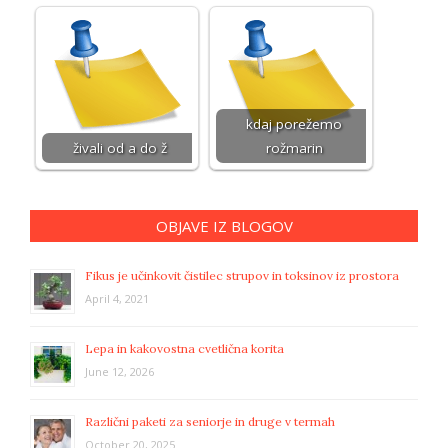
kdaj porežemo
živali od a do ž
rožmarin
OBJAVE IZ BLOGOV
Fikus je učinkovit čistilec strupov in toksinov iz prostora
April 4, 2021
Lepa in kakovostna cvetlična korita
June 12, 2026
Različni paketi za seniorje in druge v termah
October 20, 2025