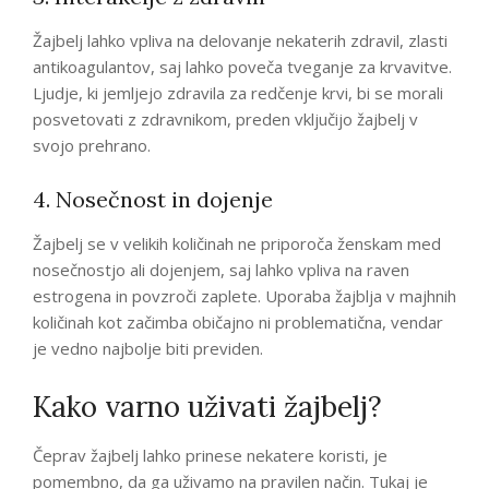
Žajbelj lahko vpliva na delovanje nekaterih zdravil, zlasti
antikoagulantov, saj lahko poveča tveganje za krvavitve.
Ljudje, ki jemljejo zdravila za redčenje krvi, bi se morali
posvetovati z zdravnikom, preden vključijo žajbelj v
svojo prehrano.
4. Nosečnost in dojenje
Žajbelj se v velikih količinah ne priporoča ženskam med
nosečnostjo ali dojenjem, saj lahko vpliva na raven
estrogena in povzroči zaplete. Uporaba žajblja v majhnih
količinah kot začimba običajno ni problematična, vendar
je vedno najbolje biti previden.
Kako varno uživati žajbelj?
Čeprav žajbelj lahko prinese nekatere koristi, je
pomembno, da ga uživamo na pravilen način. Tukaj je