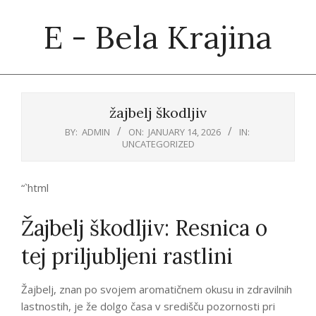
Skip
E - Bela Krajina
to
content
Primary
Navigation
žajbelj škodljiv
Menu
BY:
ADMIN
ON:
JANUARY 14, 2026
IN:
UNCATEGORIZED
“`html
Žajbelj škodljiv: Resnica o
tej priljubljeni rastlini
Žajbelj, znan po svojem aromatičnem okusu in zdravilnih
lastnostih, je že dolgo časa v središču pozornosti pri