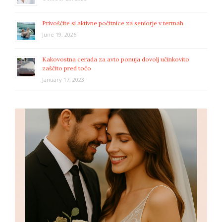
Privoščite si aktivne počitnice za seniorje v termah
June 19, 2026
Kakovostna cerada za avto ponuja dovolj učinkovito
zaščito pred točo
January 17, 2023