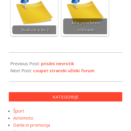
kdaj porežemo
živali od a do ž
rožmarin
2026-
01-
Previous Post:
prisilni nevrotik
14
Next Post:
coupet stranski učinki forum
KATEGORIJE
Šport
Avtomoto
Darila in promocija