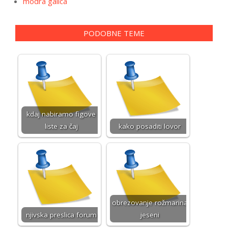
modra galica
PODOBNE TEME
kdaj nabiramo figove
liste za čaj
kako posaditi lovor
obrezovanje rožmarina
njivska preslica forum
jeseni