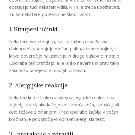
obstajajo tudi nekateri vidiki, ki jih je treba upoštevati.
Tu so nekatere potencialne škodljivosti:
1. Strupeni učinki
Nekatere vrste žajblja, kot je žajbelj divji (Salvia
divinorum), vsebujejo močne psihoaktivne spojine, ki
lahko povzročijo halucinacije in druge duševne motnje.
Uporaba teh vrst žajblja je lahko nevarna in prav tako
zakonsko omejena v mnogih državah.
2. Alergijske reakcije
Nekateri ljudje lahko razvijejo alergijske reakcije na
žajbelj, ki se lahko kažejo kot srbeča koža, izpuščaji ali
celo težave z dihanjem. Pred uporabo žajblja v večjih
količinah je priporočljivo opraviti alergijski test.
3. Interakcije z zdravili