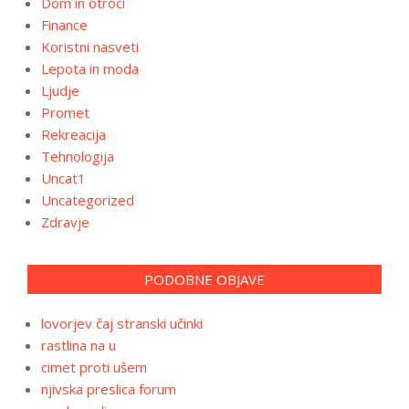
Dom in otroci
Finance
Koristni nasveti
Lepota in moda
Ljudje
Promet
Rekreacija
Tehnologija
Uncat1
Uncategorized
Zdravje
PODOBNE OBJAVE
lovorjev čaj stranski učinki
rastlina na u
cimet proti ušem
njivska preslica forum