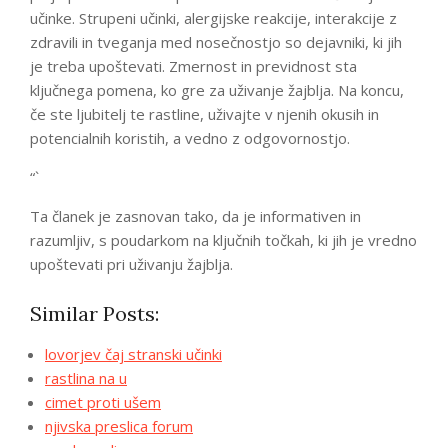
učinke. Strupeni učinki, alergijske reakcije, interakcije z
zdravili in tveganja med nosečnostjo so dejavniki, ki jih
je treba upoštevati. Zmernost in previdnost sta
ključnega pomena, ko gre za uživanje žajblja. Na koncu,
če ste ljubitelj te rastline, uživajte v njenih okusih in
potencialnih koristih, a vedno z odgovornostjo.
“`
Ta članek je zasnovan tako, da je informativen in
razumljiv, s poudarkom na ključnih točkah, ki jih je vredno
upoštevati pri uživanju žajblja.
Similar Posts:
lovorjev čaj stranski učinki
rastlina na u
cimet proti ušem
njivska preslica forum