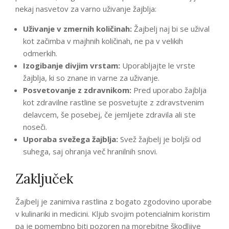
nekaj nasvetov za varno uživanje žajblja:
Uživanje v zmernih količinah:
Žajbelj naj bi se užival
kot začimba v majhnih količinah, ne pa v velikih
odmerkih.
Izogibanje divjim vrstam:
Uporabljajte le vrste
žajblja, ki so znane in varne za uživanje.
Posvetovanje z zdravnikom:
Pred uporabo žajblja
kot zdravilne rastline se posvetujte z zdravstvenim
delavcem, še posebej, če jemljete zdravila ali ste
noseči.
Uporaba svežega žajblja:
Svež žajbelj je boljši od
suhega, saj ohranja več hranilnih snovi.
Zaključek
Žajbelj je zanimiva rastlina z bogato zgodovino uporabe
v kulinariki in medicini. Kljub svojim potencialnim koristim
pa je pomembno biti pozoren na morebitne škodljive