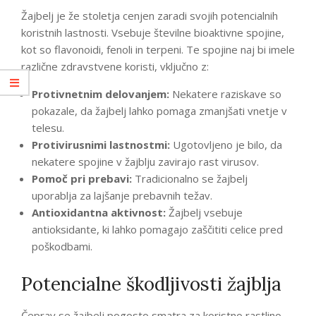
Žajbelj je že stoletja cenjen zaradi svojih potencialnih
koristnih lastnosti. Vsebuje številne bioaktivne spojine,
kot so flavonoidi, fenoli in terpeni. Te spojine naj bi imele
različne zdravstvene koristi, vključno z:
Protivnetnim delovanjem:
Nekatere raziskave so
pokazale, da žajbelj lahko pomaga zmanjšati vnetje v
telesu.
Protivirusnimi lastnostmi:
Ugotovljeno je bilo, da
nekatere spojine v žajblju zavirajo rast virusov.
Pomoč pri prebavi:
Tradicionalno se žajbelj
uporablja za lajšanje prebavnih težav.
Antioxidantna aktivnost:
Žajbelj vsebuje
antioksidante, ki lahko pomagajo zaščititi celice pred
poškodbami.
Potencialne škodljivosti žajblja
Čeprav se žajbelj pogosto smatra za koristno rastlino,