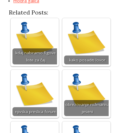
modra galica
Related Posts:
kdaj nabiramo figove
liste za čaj
kako posaditi lovor
obrezovanje rožmarina
njivska preslica forum
jeseni