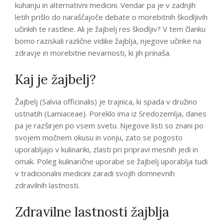
kuhanju in alternativni medicini. Vendar pa je v zadnjih
letih prišlo do naraščajoče debate o morebitnih škodljivih
učinkih te rastline. Ali je žajbelj res škodljiv? V tem članku
bomo raziskali različne vidike žajblja, njegove učinke na
zdravje in morebitne nevarnosti, ki jih prinaša.
Kaj je žajbelj?
Žajbelj (Salvia officinalis) je trajnica, ki spada v družino
ustnatih (Lamiaceae). Poreklo ima iz Sredozemlja, danes
pa je razširjen po vsem svetu. Njegove listi so znani po
svojem močnem okusu in vonju, zato se pogosto
uporabljajo v kulinariki, zlasti pri pripravi mesnih jedi in
omak. Poleg kulinarične uporabe se žajbelj uporablja tudi
v tradicionalni medicini zaradi svojih domnevnih
zdravilnih lastnosti.
Zdravilne lastnosti žajblja