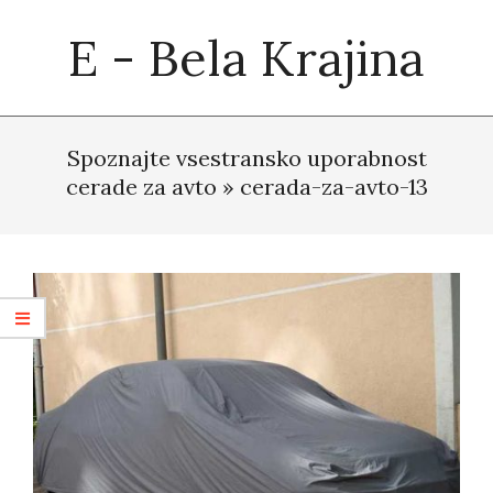
Skip
E - Bela Krajina
to
content
Primary
Navigation
Spoznajte vsestransko uporabnost
Menu
cerade za avto »
cerada-za-avto-13