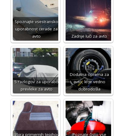
Spoznajte vsestransko
uporabnost cerade za
avto
Zadnje luči za avto
Dodatna oprema za
5 razlogov za uporabo
avto, ki je vedno
prevleke za avto
dobrodošla
Izbira primernih tepihov
Poznate čisto vse