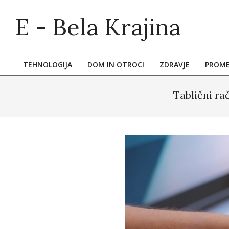
Skip
E - Bela Krajina
to
content
TEHNOLOGIJA
DOM IN OTROCI
ZDRAVJE
PROM
Primary
Navigation
Tablični ra
Menu