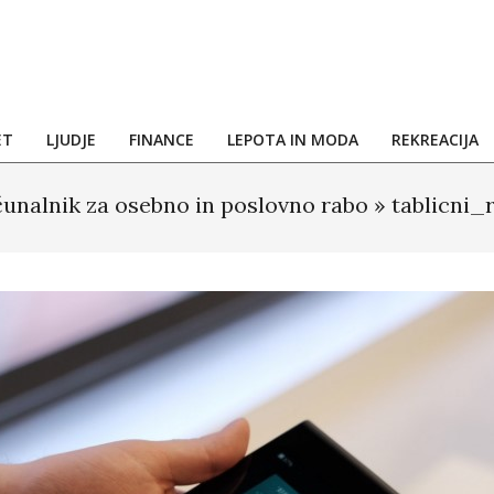
ET
LJUDJE
FINANCE
LEPOTA IN MODA
REKREACIJA
čunalnik za osebno in poslovno rabo »
tablicni_