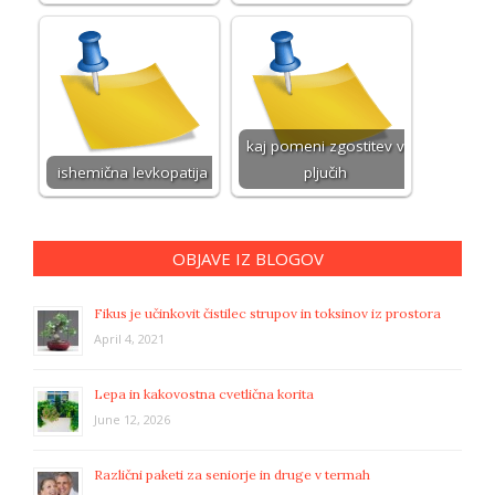
kaj pomeni zgostitev v
ishemična levkopatija
pljučih
OBJAVE IZ BLOGOV
Fikus je učinkovit čistilec strupov in toksinov iz prostora
April 4, 2021
Lepa in kakovostna cvetlična korita
June 12, 2026
Različni paketi za seniorje in druge v termah