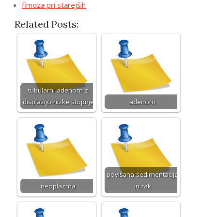
fimoza pri starejših
Related Posts:
tubularni adenom z
displazijo nizke stopnje
adenom
povišana sedimentacija
neoplazma
in rak