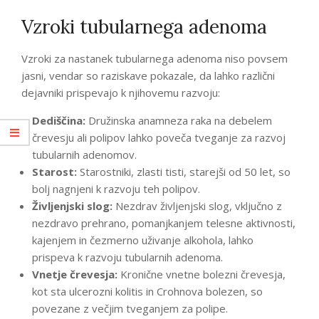
Vzroki tubularnega adenoma
Vzroki za nastanek tubularnega adenoma niso povsem
jasni, vendar so raziskave pokazale, da lahko različni
dejavniki prispevajo k njihovemu razvoju:
Dediščina:
Družinska anamneza raka na debelem
črevesju ali polipov lahko poveča tveganje za razvoj
tubularnih adenomov.
Starost:
Starostniki, zlasti tisti, starejši od 50 let, so
bolj nagnjeni k razvoju teh polipov.
Življenjski slog:
Nezdrav življenjski slog, vključno z
nezdravo prehrano, pomanjkanjem telesne aktivnosti,
kajenjem in čezmerno uživanje alkohola, lahko
prispeva k razvoju tubularnih adenoma.
Vnetje črevesja:
Kronične vnetne bolezni črevesja,
kot sta ulcerozni kolitis in Crohnova bolezen, so
povezane z večjim tveganjem za polipe.