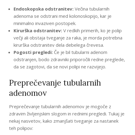
Endoskopska odstranitev:
Večina tubularnih
adenoma se odstrani med kolonoskopijo, kar je
minimalno invaziven postopek.
Kirurška odstranitev:
V redkih primerih, ko je polip
večji ali obstaja tveganje za raka, je morda potrebna
kirurška odstranitev dela debelega črevesa.
Pogosti pregledi:
Če je bil tubularni adenom
odstranjen, bodo zdravniki priporočili redne preglede,
da se zagotovi, da se novi polipi ne razvijejo.
Preprečevanje tubularnih
adenomov
Preprečevanje tubularnih adenomov je mogoče z
zdravim življenjskim slogom in rednimi pregledi. Tukaj je
nekaj nasvetov, kako zmanjšati tveganje za nastanek
teh polipov: