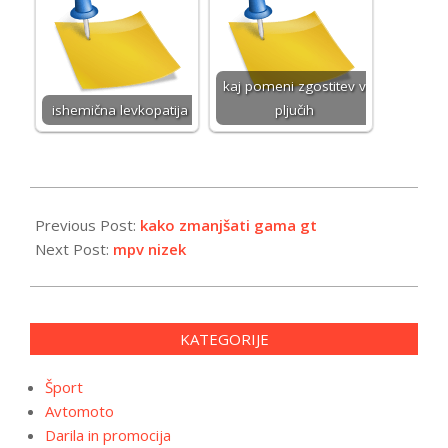
kaj pomeni zgostitev v
ishemična levkopatija
pljučih
2026-
01-
Previous Post:
kako zmanjšati gama gt
14
Next Post:
mpv nizek
KATEGORIJE
Šport
Avtomoto
Darila in promocija