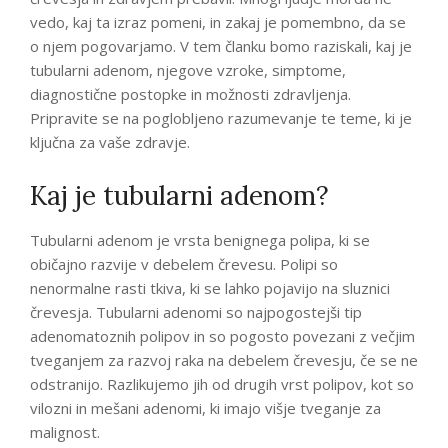
vedo, kaj ta izraz pomeni, in zakaj je pomembno, da se
o njem pogovarjamo. V tem članku bomo raziskali, kaj je
tubularni adenom, njegove vzroke, simptome,
diagnostične postopke in možnosti zdravljenja.
Pripravite se na poglobljeno razumevanje te teme, ki je
ključna za vaše zdravje.
Kaj je tubularni adenom?
Tubularni adenom je vrsta benignega polipa, ki se
običajno razvije v debelem črevesu. Polipi so
nenormalne rasti tkiva, ki se lahko pojavijo na sluznici
črevesja. Tubularni adenomi so najpogostejši tip
adenomatoznih polipov in so pogosto povezani z večjim
tveganjem za razvoj raka na debelem črevesju, če se ne
odstranijo. Razlikujemo jih od drugih vrst polipov, kot so
vilozni in mešani adenomi, ki imajo višje tveganje za
malignost.