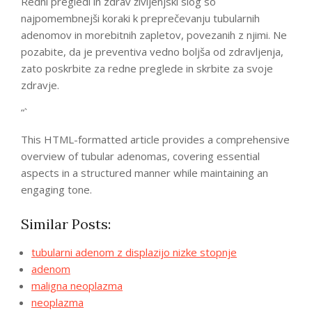
Redni pregledi in zdrav življenjski slog so
najpomembnejši koraki k preprečevanju tubularnih
adenomov in morebitnih zapletov, povezanih z njimi. Ne
pozabite, da je preventiva vedno boljša od zdravljenja,
zato poskrbite za redne preglede in skrbite za svoje
zdravje.
“`
This HTML-formatted article provides a comprehensive
overview of tubular adenomas, covering essential
aspects in a structured manner while maintaining an
engaging tone.
Similar Posts:
tubularni adenom z displazijo nizke stopnje
adenom
maligna neoplazma
neoplazma