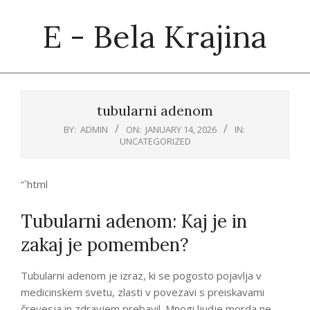
Skip
E - Bela Krajina
to
content
Primary
Navigation
tubularni adenom
Menu
BY:
ADMIN
ON:
JANUARY 14, 2026
IN:
UNCATEGORIZED
“`html
Tubularni adenom: Kaj je in
zakaj je pomemben?
Tubularni adenom je izraz, ki se pogosto pojavlja v
medicinskem svetu, zlasti v povezavi s preiskavami
črevesja in zdravjem prebavil. Mnogi ljudje morda ne