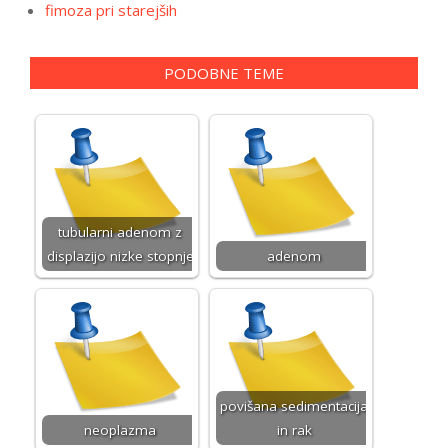
fimoza pri starejših
PODOBNE TEME
tubularni adenom z
displazijo nizke stopnje
adenom
povišana sedimentacija
neoplazma
in rak