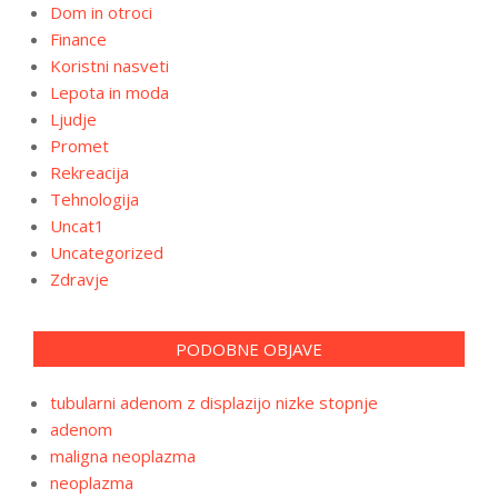
Dom in otroci
Finance
Koristni nasveti
Lepota in moda
Ljudje
Promet
Rekreacija
Tehnologija
Uncat1
Uncategorized
Zdravje
PODOBNE OBJAVE
tubularni adenom z displazijo nizke stopnje
adenom
maligna neoplazma
neoplazma