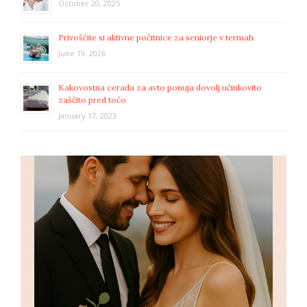
October 20, 2025
Privoščite si aktivne počitnice za seniorje v termah
June 19, 2026
Kakovostna cerada za avto ponuja dovolj učinkovito
zaščito pred točo
January 17, 2023