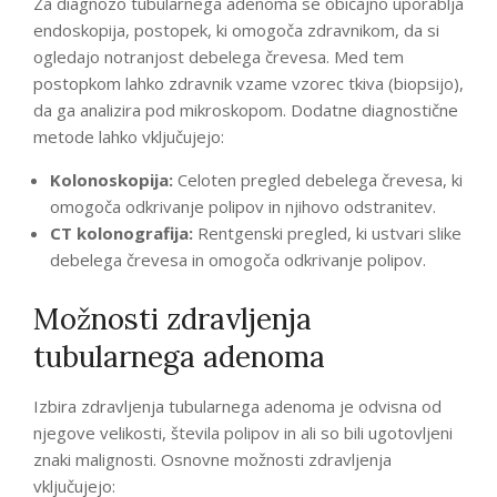
Za diagnozo tubularnega adenoma se običajno uporablja
endoskopija, postopek, ki omogoča zdravnikom, da si
ogledajo notranjost debelega črevesa. Med tem
postopkom lahko zdravnik vzame vzorec tkiva (biopsijo),
da ga analizira pod mikroskopom. Dodatne diagnostične
metode lahko vključujejo:
Kolonoskopija:
Celoten pregled debelega črevesa, ki
omogoča odkrivanje polipov in njihovo odstranitev.
CT kolonografija:
Rentgenski pregled, ki ustvari slike
debelega črevesa in omogoča odkrivanje polipov.
Možnosti zdravljenja
tubularnega adenoma
Izbira zdravljenja tubularnega adenoma je odvisna od
njegove velikosti, števila polipov in ali so bili ugotovljeni
znaki malignosti. Osnovne možnosti zdravljenja
vključujejo: