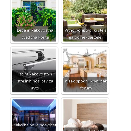
Lepa in kakovostna
Vrtno pohištvo, ki ste si
cvetlična korita
ga od nekdaj želeli
Izbira kakovostnih
strešnih nosilcev za
nizek spodnji krvni tlak
avto
forum
Kako najbolje poskrbeti