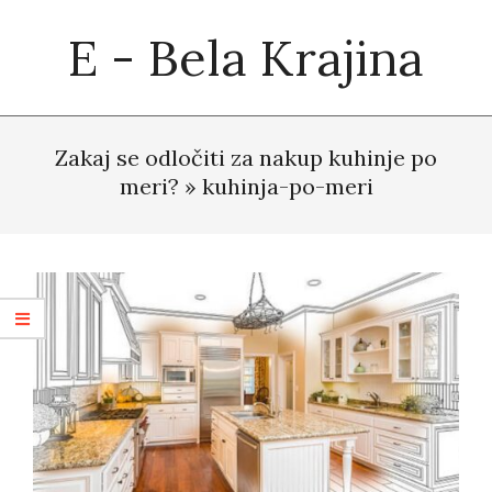
Skip
E - Bela Krajina
to
content
Primary
Navigation
Zakaj se odločiti za nakup kuhinje po
Menu
meri? »
kuhinja-po-meri