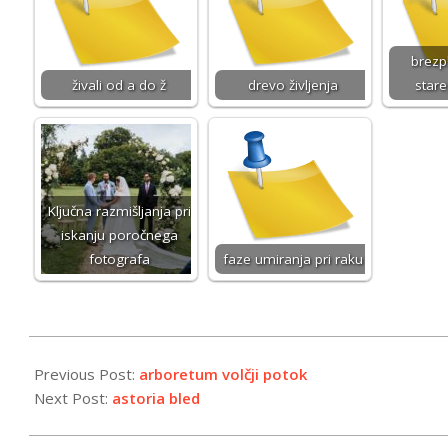
brezp
živali od a do ž
drevo življenja
stare
Ključna razmišljanja pri
iskanju poročnega
fotografa
faze umiranja pri raku
2024-
04-
Previous Post:
arboretum volčji potok
15
Next Post:
astoria bled