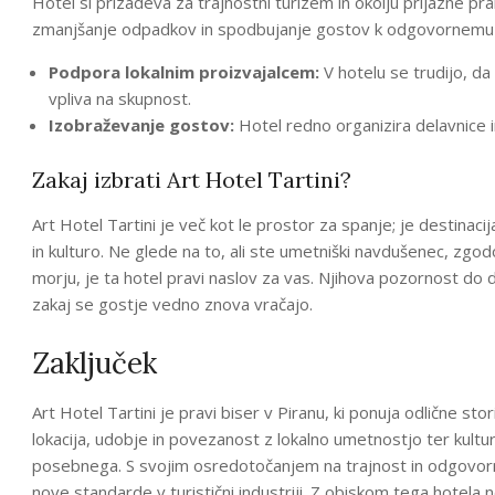
Hotel si prizadeva za trajnostni turizem in okolju prijazne pra
zmanjšanje odpadkov in spodbujanje gostov k odgovornemu
Podpora lokalnim proizvajalcem:
V hotelu se trudijo, da
vpliva na skupnost.
Izobraževanje gostov:
Hotel redno organizira delavnice 
Zakaj izbrati Art Hotel Tartini?
Art Hotel Tartini je več kot le prostor za spanje; je destinaci
in kulturo. Ne glede na to, ali ste umetniški navdušenec, zgodo
morju, je ta hotel pravi naslov za vas. Njihova pozornost do 
zakaj se gostje vedno znova vračajo.
Zaključek
Art Hotel Tartini je pravi biser v Piranu, ki ponuja odlične st
lokacija, udobje in povezanost z lokalno umetnostjo ter kulturo
posebnega. S svojim osredotočanjem na trajnost in odgovorno
nove standarde v turistični industriji. Z obiskom tega hotela 