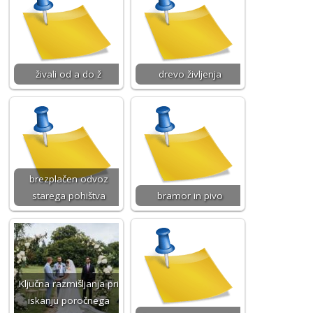
živali od a do ž
drevo življenja
brezplačen odvoz
starega pohištva
bramor in pivo
Ključna razmišljanja pri
iskanju poročnega