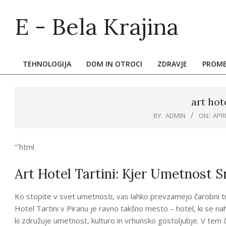
Skip
E - Bela Krajina
to
content
TEHNOLOGIJA
DOM IN OTROCI
ZDRAVJE
PROM
Primary
Navigation
Menu
art hote
BY:
ADMIN
ON:
APRI
“`html
Art Hotel Tartini: Kjer Umetnost 
Ko stopite v svet umetnosti, vas lahko prevzamejo čarobni tren
Hotel Tartini v Piranu je ravno takšno mesto – hotel, ki se n
ki združuje umetnost, kulturo in vrhunsko gostoljubje. V tem 