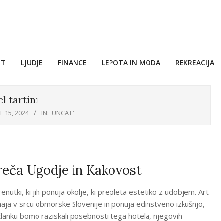
ET
LJUDJE
FINANCE
LEPOTA IN MODA
REKREACIJA
l tartini
L 15, 2024
IN:
UNCAT1
Sreča Ugodje in Kakovost
utki, ki jih ponuja okolje, ki prepleta estetiko z udobjem. Art
ahaja v srcu obmorske Slovenije in ponuja edinstveno izkušnjo,
članku bomo raziskali posebnosti tega hotela, njegovih