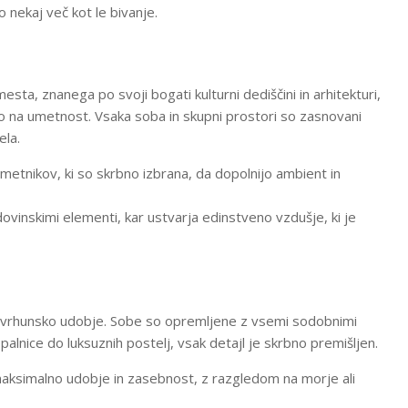
jo nekaj več kot le bivanje.
sta, znanega po svoji bogati kulturni dediščini in arhitekturi,
ijo na umetnost. Vsaka soba in skupni prostori so zasnovani
ela.
umetnikov, ki so skrbno izbrana, da dopolnijo ambient in
vinskimi elementi, kar ustvarja edinstveno vzdušje, ki je
di vrhunsko udobje. Sobe so opremljene z vsemi sodobnimi
palnice do luksuznih postelj, vsak detajl je skrbno premišljen.
aksimalno udobje in zasebnost, z razgledom na morje ali