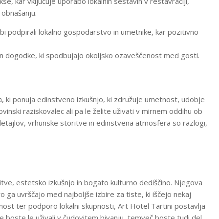
kse, kar vključuje uporabo lokalnih sestavin v restavraciji,
 obnašanju.
 bi podpirali lokalno gospodarstvo in umetnike, kar pozitivno
in dogodke, ki spodbujajo okoljsko ozaveščenost med gosti.
ja, ki ponuja edinstveno izkušnjo, ki združuje umetnost, udobje
vinski raziskovalec ali pa le želite uživati v mirnem oddihu ob
detajlov, vrhunske storitve in edinstvena atmosfera so razlogi,
oritve, estetsko izkušnjo in bogato kulturno dediščino. Njegova
 ga uvrščajo med najboljše izbire za tiste, ki iščejo nekaj
st ter podporo lokalni skupnosti, Art Hotel Tartini postavlja
ne boste le uživali v čudovitem bivanju, temveč boste tudi del