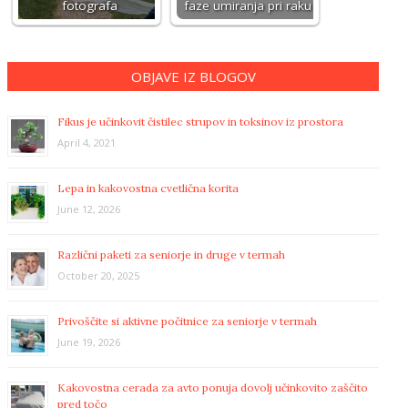
fotografa
faze umiranja pri raku
OBJAVE IZ BLOGOV
Fikus je učinkovit čistilec strupov in toksinov iz prostora
April 4, 2021
Lepa in kakovostna cvetlična korita
June 12, 2026
Različni paketi za seniorje in druge v termah
October 20, 2025
Privoščite si aktivne počitnice za seniorje v termah
June 19, 2026
Kakovostna cerada za avto ponuja dovolj učinkovito zaščito
pred točo