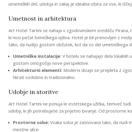
umetniških del, udobja in zakaj je idealna izbira za vse, ki išče
Umetnost in arhitektura
Art Hotel Tartini se nahaja v zgodovinskem središču Pirana, me
ki nosi pečat beneškega vpliva. Hotel je bil prenovljen z misl
tako, da nudijo gostom občutek, kot da so del umetniškega d
Umetniške instalacije:
V hotelu se nahajajo dela lokalnih 
gostom omogočijo nove perspektive.
Arhitekturni elementi:
Moderni dizajn se prepleta z zgodo
hkrati sodobno in tradicionalno.
Udobje in storitve
Art Hotel Tartini ne ponuja le estetskega užitka, temveč tu
udobji, ki jih potrebujete za prijetno bivanje. Od prostorne ko
Prostorne sobe:
Vsaka soba je zasnovana tako, da nudi m
mestne ulice.