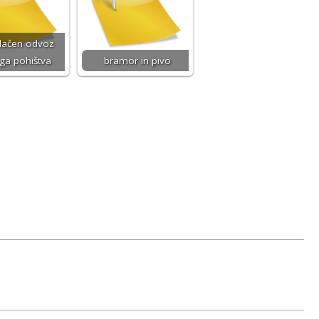
lačen odvoz
ga pohištva
bramor in pivo