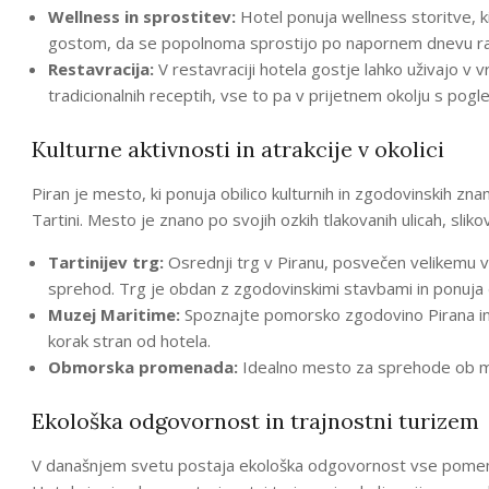
Wellness in sprostitev:
Hotel ponuja wellness storitve, k
gostom, da se popolnoma sprostijo po napornem dnevu ra
Restavracija:
V restavraciji hotela gostje lahko uživajo v vrh
tradicionalnih receptih, vse to pa v prijetnem okolju s pog
Kulturne aktivnosti in atrakcije v okolici
Piran je mesto, ki ponuja obilico kulturnih in zgodovinskih zna
Tartini. Mesto je znano po svojih ozkih tlakovanih ulicah, slikov
Tartinijev trg:
Osrednji trg v Piranu, posvečen velikemu vio
sprehod. Trg je obdan z zgodovinskimi stavbami in ponuja č
Muzej Maritime:
Spoznajte pomorsko zgodovino Pirana in 
korak stran od hotela.
Obmorska promenada:
Idealno mesto za sprehode ob morj
Ekološka odgovornost in trajnostni turizem
V današnjem svetu postaja ekološka odgovornost vse pomembn