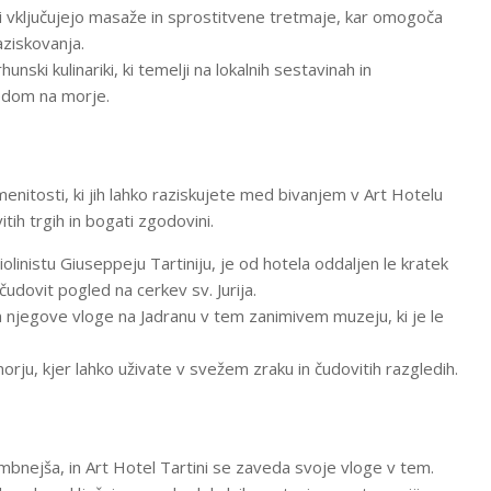
i vključujejo masaže in sprostitvene tretmaje, kar omogoča
ziskovanja.
unski kulinariki, ki temelji na lokalnih sestavinah in
ledom na morje.
menitosti, ki jih lahko raziskujete med bivanjem v Art Hotelu
itih trgih in bogati zgodovini.
linistu Giuseppeju Tartiniju, je od hotela oddaljen le kratek
udovit pogled na cerkev sv. Jurija.
njegove vloge na Jadranu v tem zanimivem muzeju, ki je le
u, kjer lahko uživate v svežem zraku in čudovitih razgledih.
ejša, in Art Hotel Tartini se zaveda svoje vloge v tem.