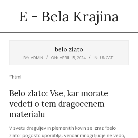
Skip
E - Bela Krajina
to
content
Primary
Navigation
belo zlato
Menu
BY:
ADMIN
ON:
APRIL 15, 2024
IN:
UNCAT1
“`html
Belo zlato: Vse, kar morate
vedeti o tem dragocenem
materialu
V svetu draguljev in plemenitih kovin se izraz “belo
zlato” pogosto uporablja, vendar mnogi ljudje ne vedo,