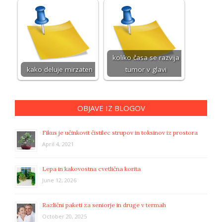
koliko časa se razvija
kako deluje mirzaten
tumor v glavi
OBJAVE IZ BLOGOV
Fikus je učinkovit čistilec strupov in toksinov iz prostora
April 4, 2021
Lepa in kakovostna cvetlična korita
June 12, 2026
Različni paketi za seniorje in druge v termah
October 20, 2025