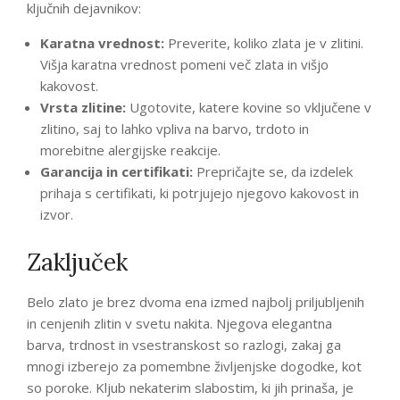
ključnih dejavnikov:
Karatna vrednost:
Preverite, koliko zlata je v zlitini.
Višja karatna vrednost pomeni več zlata in višjo
kakovost.
Vrsta zlitine:
Ugotovite, katere kovine so vključene v
zlitino, saj to lahko vpliva na barvo, trdoto in
morebitne alergijske reakcije.
Garancija in certifikati:
Prepričajte se, da izdelek
prihaja s certifikati, ki potrjujejo njegovo kakovost in
izvor.
Zaključek
Belo zlato je brez dvoma ena izmed najbolj priljubljenih
in cenjenih zlitin v svetu nakita. Njegova elegantna
barva, trdnost in vsestranskost so razlogi, zakaj ga
mnogi izberejo za pomembne življenjske dogodke, kot
so poroke. Kljub nekaterim slabostim, ki jih prinaša, je