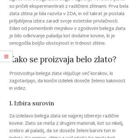
so pričeli eksperimentirati z različnimi zlitinami. Prva bela
zlata zlitina je bila razvita v ZDA, in od takrat je postala
priljubljena izbira zaradi svoje estetske privlačnosti.
Eden od pomembnih mejnikov v zgodovini belega zlata
je bilo odkrivanje paladija kot dodatne kovine, ki je
omogočila boljšo obstojnost in trdnost zlitine.
Kako se proizvaja belo zlato?
Proizvodnja belega zlata vključuje več korakov, ki
zagotavljajo, da končni izdelek doseže želeno kakovost
in videz.
1. Izbira surovin
Za izdelavo belega zlata se najprej izberejo različne
kovine. Zlato se meša z drugimi materiali, kot so nikelj,
srebro ali paladij, da se doseže želeni barvni ton in
trdota. Na primer, zlitina z več nikelja bo imela bolj