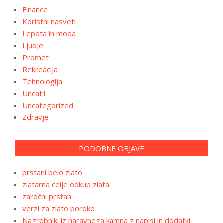
Finance
Koristni nasveti
Lepota in moda
Ljudje
Promet
Rekreacija
Tehnologija
Uncat1
Uncategorized
Zdravje
PODOBNE OBJAVE
prstani belo zlato
zlatarna celje odkup zlata
zaročni prstan
verzi za zlato poroko
Nagrobniki iz naravnega kamna z napisi in dodatki