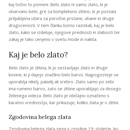
kaj točno to pomeni. Belo zlato ni samo zlato, ki je
obarvano belo; gre za kompleksno zlitino, ki je postala
priljubljena izbira za poročne prstane, uhane in druge
dragocenosti. V tem članku bomo raziskali, kaj je belo
zlato, kako se izdeluje, njegove prednosti in slabosti ter
zakaj je tako cenjeno v svetu mode in nakita.
Kaj je belo zlato?
Belo zlato je zlitina, ki jo sestavljajo zlato in druge
kovine, ki ji dajejo značilno belo barvo. Najpogosteje se
uporablja nikelj, paladij ali srebro. Zlato samo po sebi
ima rumeno barvo, zato se zlitine uporabljajo za dosego
želenega videza. Belo zlato je običajno označeno s
karatno vrednostjo, kar prikazuje, koliko zlata je v zlitini.
Zgodovina belega zlata
Zgodovina belega zlata sega v zgodnje 19. stoletje, ko