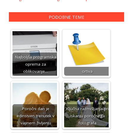
PODOBNE TEME
Najboljša programska
oprema za
oblikovanje…
ortiva
Poročni dan je
Ključna razmišljanja pri
edinstven trenutek v
iskanju poročnega
vajinem življenju
fotografa