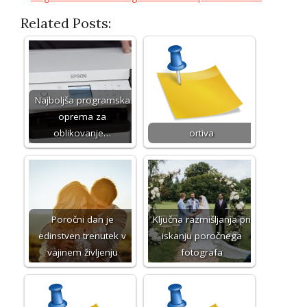
Related Posts:
Najboljša programska
oprema za
oblikovanje…
ortiva
Poročni dan je
Ključna razmišljanja pri
edinstven trenutek v
iskanju poročnega
vajinem življenju
fotografa