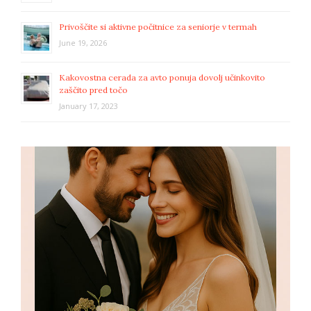
Privoščite si aktivne počitnice za seniorje v termah
June 19, 2026
Kakovostna cerada za avto ponuja dovolj učinkovito
zaščito pred točo
January 17, 2023