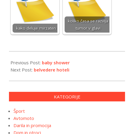
koliko časa se razvija
kako deluje mirzaten
tumor v glavi
2024-
04-
Previous Post:
baby shower
15
Next Post:
belvedere hoteli
KATEGORIJE
Šport
Avtomoto
Darila in promocija
Dom in otroci