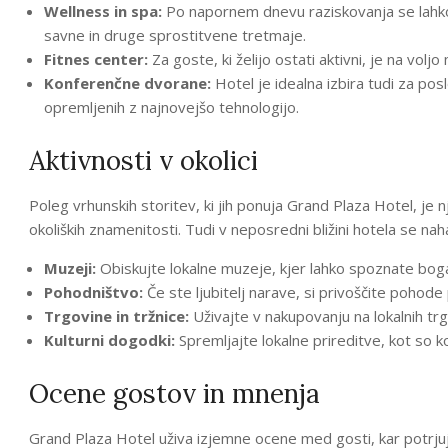
Wellness in spa:
Po napornem dnevu raziskovanja se lahko
savne in druge sprostitvene tretmaje.
Fitnes center:
Za goste, ki želijo ostati aktivni, je na vol
Konferenčne dvorane:
Hotel je idealna izbira tudi za po
opremljenih z najnovejšo tehnologijo.
Aktivnosti v okolici
Poleg vrhunskih storitev, ki jih ponuja Grand Plaza Hotel, je 
okoliških znamenitosti. Tudi v neposredni bližini hotela se nah
Muzeji:
Obiskujte lokalne muzeje, kjer lahko spoznate bog
Pohodništvo:
Če ste ljubitelj narave, si privoščite pohode p
Trgovine in tržnice:
Uživajte v nakupovanju na lokalnih trg
Kulturni dogodki:
Spremljajte lokalne prireditve, kot so ko
Ocene gostov in mnenja
Grand Plaza Hotel uživa izjemne ocene med gosti, kar potrjuj