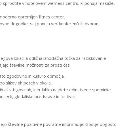
 sprostite v hotelovem wellness centru, ki ponuja masaže,
jo moderno opremljen fitnes center.
slovne dogodke, saj ponuja več konferenčnih dvoran,
njegova lokacija odlična izhodiščna točka za raziskovanje
ajajo številne možnosti za prosti čas:
ato zgodovino in kulturo območja.
o slikovitih poteh v okolici.
ih ali v trgovinah, kjer lahko najdete edinstvene spominke.
ncerti, gledališke predstave in festivali.
ejo številne pozitivne povratne informacije. Gostje pogosto