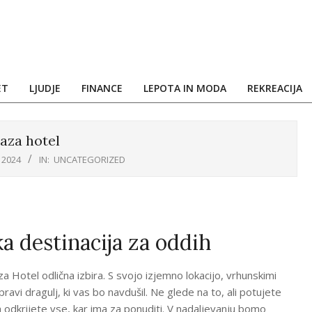
ET
LJUDJE
FINANCE
LEPOTA IN MODA
REKREACIJA
aza hotel
 2024
IN:
UNCATEGORIZED
a destinacija za oddih
Hotel odlična izbira. S svojo izjemno lokacijo, vrhunskimi
 pravi dragulj, ki vas bo navdušil. Ne glede na to, ali potujete
a odkrijete vse, kar ima za ponuditi. V nadaljevanju bomo