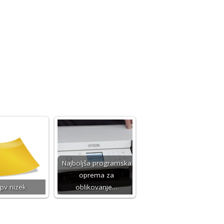
Najboljša programska
oprema za
pv nizek
oblikovanje…