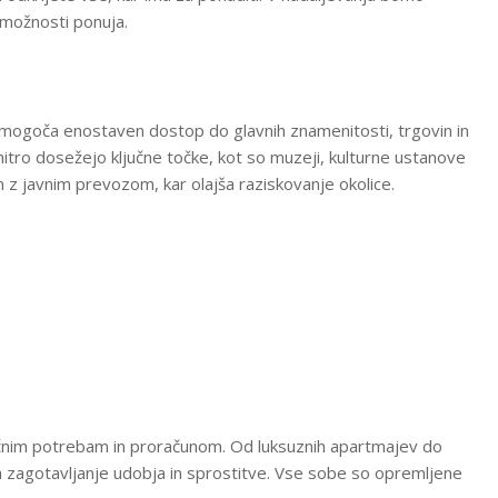
e možnosti ponuja.
omogoča enostaven dostop do glavnih znamenitosti, trgovin in
itro dosežejo ključne točke, kot so muzeji, kulturne ustanove
 z javnim prevozom, kar olajša raziskovanje okolice.
ličnim potrebam in proračunom. Od luksuznih apartmajev do
a zagotavljanje udobja in sprostitve. Vse sobe so opremljene