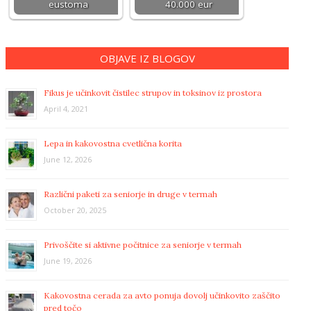
eustoma
40.000 eur
OBJAVE IZ BLOGOV
Fikus je učinkovit čistilec strupov in toksinov iz prostora
April 4, 2021
Lepa in kakovostna cvetlična korita
June 12, 2026
Različni paketi za seniorje in druge v termah
October 20, 2025
Privoščite si aktivne počitnice za seniorje v termah
June 19, 2026
Kakovostna cerada za avto ponuja dovolj učinkovito zaščito
pred točo