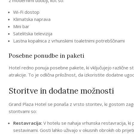
z modernimi udobji, kot so:
Wi-Fi dostop
Klimatska naprava
Mini bar
Satelitska televizija
Lastna kopalnica z vrhunskimi toaletnimi potrebščinami
Posebne ponudbe in paketi
Hotel redno ponuja posebne pakete, ki vključujejo različne sto
atrakcije. To je odlična priložnost, da izkoristite dodatne ugod
Storitve in dodatne možnosti
Grand Plaza Hotel se ponaša z vrsto storitev, ki gostom zagot
storitvami so:
Restavracija:
V hotelu se nahaja vrhunska restavracija, ki p
sestavinami. Gosti lahko uživajo v okusnih obrokih ob prij