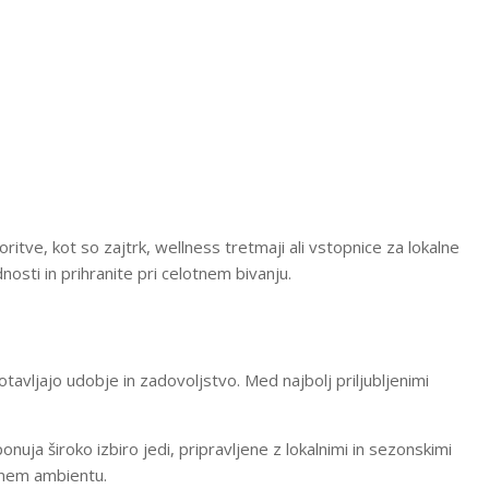
ritve, kot so zajtrk, wellness tretmaji ali vstopnice za lokalne
nosti in prihranite pri celotnem bivanju.
avljajo udobje in zadovoljstvo. Med najbolj priljubljenimi
onuja široko izbiro jedi, pripravljene z lokalnimi in sezonskimi
etnem ambientu.