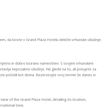
 tem, da boste v Grand Plaza Hotelu deležni vrhunske izkušnje.
prijetno in dobro locirano namestitev. S svojimi vrhunskimi
gotavlja nepozabno izkušnjo. Ne glede na to, ali potujete za
ste počutili kot doma. Rezervirajte svoj termin še danes in
ew of the Grand Plaza Hotel, detailing its location,
rsational tone.