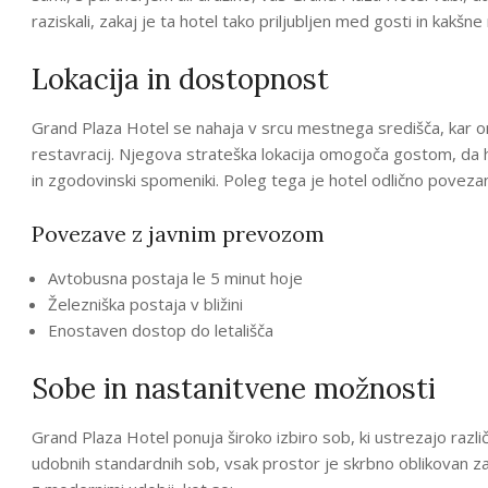
raziskali, zakaj je ta hotel tako priljubljen med gosti in kakšn
Lokacija in dostopnost
Grand Plaza Hotel se nahaja v srcu mestnega središča, kar 
restavracij. Njegova strateška lokacija omogoča gostom, da h
in zgodovinski spomeniki. Poleg tega je hotel odlično povezan
Povezave z javnim prevozom
Avtobusna postaja le 5 minut hoje
Železniška postaja v bližini
Enostaven dostop do letališča
Sobe in nastanitvene možnosti
Grand Plaza Hotel ponuja široko izbiro sob, ki ustrezajo raz
udobnih standardnih sob, vsak prostor je skrbno oblikovan z