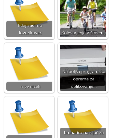
kdaj sadimo
lovorikovec
Kolesarjenje v Sloveniji
Najboljša programska
oprema za
mpv nizek
oblikovanje…
brunarica na ključ za