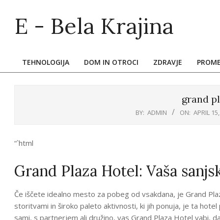
Skip
E - Bela Krajina
to
content
TEHNOLOGIJA
DOM IN OTROCI
ZDRAVJE
PROM
Primary
Navigation
Menu
grand pl
BY:
ADMIN
ON:
APRIL 15,
“`html
Grand Plaza Hotel: Vaša sanjsk
Če iščete idealno mesto za pobeg od vsakdana, je Grand Plaza 
storitvami in široko paleto aktivnosti, ki jih ponuja, je ta hotel
sami, s partnerjem ali družino, vas Grand Plaza Hotel vabi, d