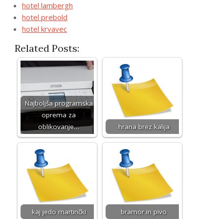
hotel lambergh
hotel prebold
hotel krvavec
Related Posts:
Najboljša programska
oprema za
oblikovanje…
hrana brez kalija
kaj jedo martinčki
bramor in pivo