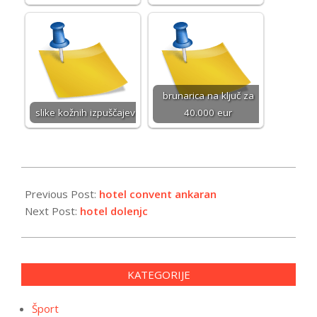
brunarica na ključ za
slike kožnih izpuščajev
40.000 eur
2024-
04-
Previous Post:
hotel convent ankaran
15
Next Post:
hotel dolenjc
KATEGORIJE
Šport