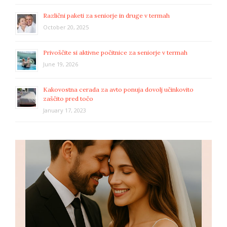
Različni paketi za seniorje in druge v termah
October 20, 2025
Privoščite si aktivne počitnice za seniorje v termah
June 19, 2026
Kakovostna cerada za avto ponuja dovolj učinkovito
zaščito pred točo
January 17, 2023