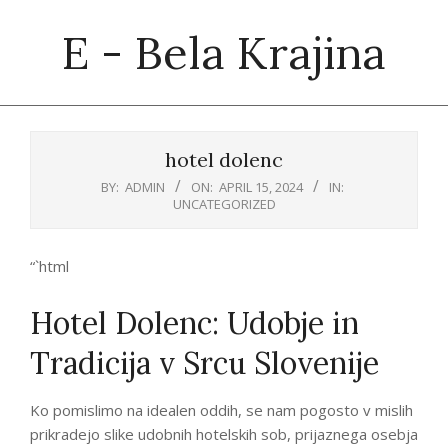
Skip
E - Bela Krajina
to
content
Primary
Navigation
hotel dolenc
Menu
BY:
ADMIN
ON:
APRIL 15, 2024
IN:
UNCATEGORIZED
“`html
Hotel Dolenc: Udobje in
Tradicija v Srcu Slovenije
Ko pomislimo na idealen oddih, se nam pogosto v mislih
prikradejo slike udobnih hotelskih sob, prijaznega osebja