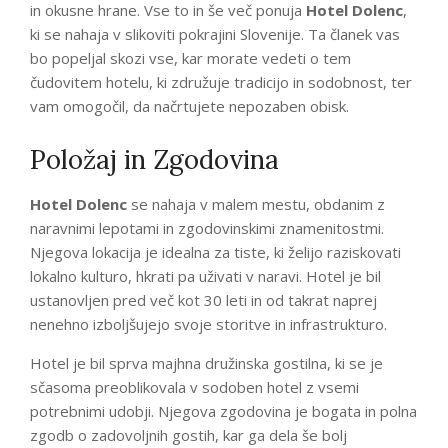
in okusne hrane. Vse to in še več ponuja
Hotel Dolenc
,
ki se nahaja v slikoviti pokrajini Slovenije. Ta članek vas
bo popeljal skozi vse, kar morate vedeti o tem
čudovitem hotelu, ki združuje tradicijo in sodobnost, ter
vam omogočil, da načrtujete nepozaben obisk.
Položaj in Zgodovina
Hotel Dolenc
se nahaja v malem mestu, obdanim z
naravnimi lepotami in zgodovinskimi znamenitostmi.
Njegova lokacija je idealna za tiste, ki želijo raziskovati
lokalno kulturo, hkrati pa uživati v naravi. Hotel je bil
ustanovljen pred več kot 30 leti in od takrat naprej
nenehno izboljšujejo svoje storitve in infrastrukturo.
Hotel je bil sprva majhna družinska gostilna, ki se je
sčasoma preoblikovala v sodoben hotel z vsemi
potrebnimi udobji. Njegova zgodovina je bogata in polna
zgodb o zadovoljnih gostih, kar ga dela še bolj