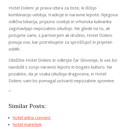
Hotel Dolenc je prava izbira za tiste, ki iščejo
kombinacijo udobja, tradicije in naravne lepote. Njegova
odlična lokacija, prijazno osebje in vrhunska kulinarika
zagotavljajo nepozabno izkušnjo. Ne glede na to, ali
potujete sami, s partnerjem ali družino, Hotel Dolenc
ponuja vse, kar potrebujete za sproščujoč in prijeten
oddih.
Obiščite Hotel Dolenc in odkrijte čar Slovenije, ki vas bo
navdušil s svojo naravno lepoto in bogato kulturo. Ne
pozabite, da je vsaka izkušnja dragocena, in Hotel
Dolenc vam bo pomagal ustvariti nepozabne spomine.
“`
Similar Posts:
hotel adria convent
hotel marinšek