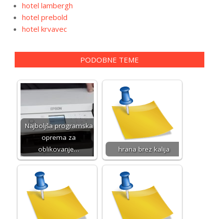
hotel lambergh
hotel prebold
hotel krvavec
PODOBNE TEME
Najboljša programska
oprema za
oblikovanje…
hrana brez kalija