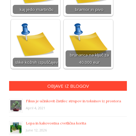
kaj jedo martinčki
bramor in pivo
brunarica na ključ za
slike kožnih izpuščajev
40.000 eur
OBJAVE IZ BLOGOV
Fikus je učinkovit čistilec strupov in toksinov iz prostora
April 4, 2021
Lepa in kakovostna cvetlična korita
June 12, 2026