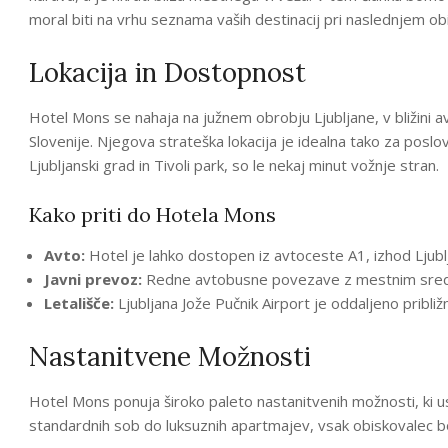
moral biti na vrhu seznama vaših destinacij pri naslednjem ob
Lokacija in Dostopnost
Hotel Mons se nahaja na južnem obrobju Ljubljane, v bližini
Slovenije. Njegova strateška lokacija je idealna tako za poslo
Ljubljanski grad in Tivoli park, so le nekaj minut vožnje stran.
Kako priti do Hotela Mons
Avto:
Hotel je lahko dostopen iz avtoceste A1, izhod Ljub
Javni prevoz:
Redne avtobusne povezave z mestnim sred
Letališče:
Ljubljana Jože Pučnik Airport je oddaljeno pribli
Nastanitvene Možnosti
Hotel Mons ponuja široko paleto nastanitvenih možnosti, ki 
standardnih sob do luksuznih apartmajev, vsak obiskovalec b