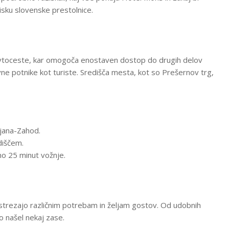
isku slovenske prestolnice.
 avtoceste, kar omogoča enostaven dostop do drugih delov
vne potnike kot turiste. Središča mesta, kot so Prešernov trg,
ljana-Zahod.
iščem.
žno 25 minut vožnje.
ustrezajo različnim potrebam in željam gostov. Od udobnih
o našel nekaj zase.