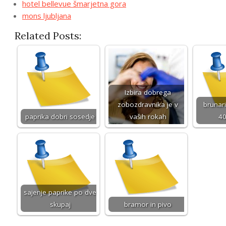
hotel bellevue šmarjetna gora
mons ljubljana
Related Posts:
Izbira dobrega
zobozdravnika je v
brunari
paprika dobri sosedje
vaših rokah
40
sajenje paprike po dve
skupaj
bramor in pivo