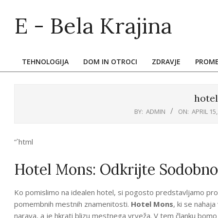
Skip
E - Bela Krajina
to
content
TEHNOLOGIJA
DOM IN OTROCI
ZDRAVJE
PROM
Primary
Navigation
Menu
hote
BY:
ADMIN
ON:
APRIL 15,
“`html
Hotel Mons: Odkrijte Sodobno 
Ko pomislimo na idealen hotel, si pogosto predstavljamo pro
pomembnih mestnih znamenitosti.
Hotel Mons
, ki se nahaja
narava, a je hkrati blizu mestnega vrveža. V tem članku bomo 