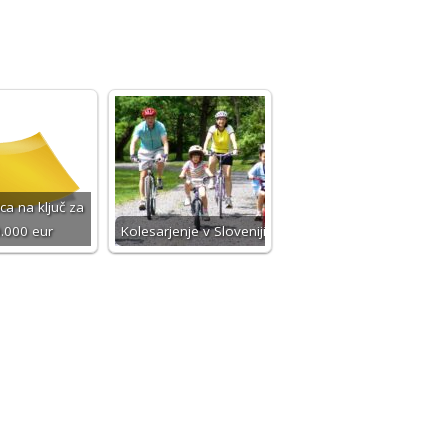
ca na ključ za
.000 eur
Kolesarjenje v Sloveniji