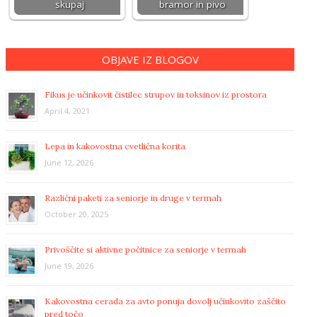
skupaj
bramor in pivo
OBJAVE IZ BLOGOV
Fikus je učinkovit čistilec strupov in toksinov iz prostora
April 4, 2021
Lepa in kakovostna cvetlična korita
June 12, 2026
Različni paketi za seniorje in druge v termah
October 20, 2025
Privoščite si aktivne počitnice za seniorje v termah
June 19, 2026
Kakovostna cerada za avto ponuja dovolj učinkovito zaščito
pred točo