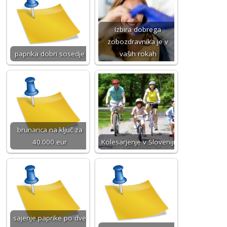
Izbira dobrega
zobozdravnika je v
paprika dobri sosedje
vaših rokah
brunarica na ključ za
40.000 eur
Kolesarjenje v Sloveniji
sajenje paprike po dve