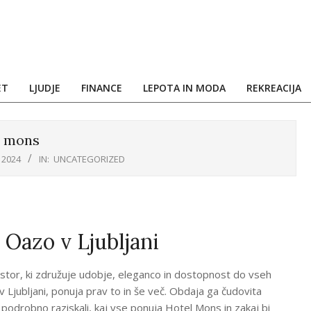
ET
LJUDJE
FINANCE
LEPOTA IN MODA
REKREACIJA
l mons
 2024
IN:
UNCATEGORIZED
Oazo v Ljubljani
stor, ki združuje udobje, eleganco in dostopnost do vseh
 v Ljubljani, ponuja prav to in še več. Obdaja ga čudovita
podrobno raziskali, kaj vse ponuja Hotel Mons in zakaj bi