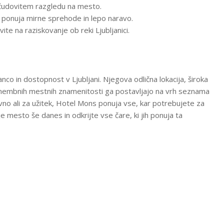
v čudovitem razgledu na mesto.
ki ponuja mirne sprehode in lepo naravo.
ite na raziskovanje ob reki Ljubljanici.
nco in dostopnost v Ljubljani. Njegova odlična lokacija, široka
pomembnih mestnih znamenitosti ga postavljajo na vrh seznama
ovno ali za užitek, Hotel Mons ponuja vse, kar potrebujete za
e mesto še danes in odkrijte vse čare, ki jih ponuja ta