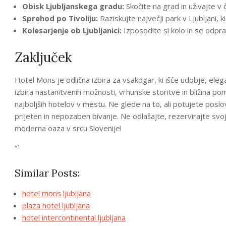
Obisk Ljubljanskega gradu:
Skočite na grad in uživajte 
Sprehod po Tivoliju:
Raziskujte največji park v Ljubljani, 
Kolesarjenje ob Ljubljanici:
Izposodite si kolo in se odprav
Zaključek
Hotel Mons je odlična izbira za vsakogar, ki išče udobje, elega
izbira nastanitvenih možnosti, vrhunske storitve in bližina 
najboljših hotelov v mestu. Ne glede na to, ali potujete posl
prijeten in nepozaben bivanje. Ne odlašajte, rezervirajte svoj
moderna oaza v srcu Slovenije!
“`
Similar Posts:
hotel mons ljubljana
plaza hotel ljubljana
hotel intercontinental ljubljana