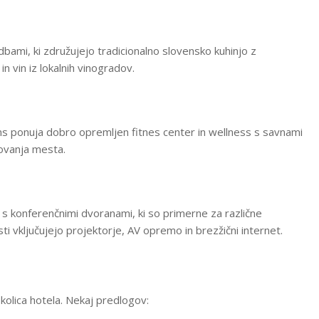
dbami, ki združujejo tradicionalno slovensko kuhinjo z
in vin iz lokalnih vinogradov.
ons ponuja dobro opremljen fitnes center in wellness s savnami
ovanja mesta.
 s konferenčnimi dvoranami, ki so primerne za različne
vključujejo projektorje, AV opremo in brezžični internet.
 okolica hotela. Nekaj predlogov: