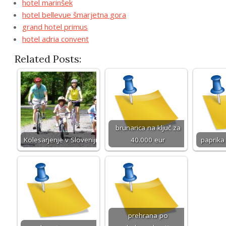
hotel marinšek
hotel bellevue šmarjetna gora
grand hotel primus
hotel adria convent
Related Posts:
brunarica na ključ za
Kolesarjenje v Sloveniji
40.000 eur
paprika
prehrana po