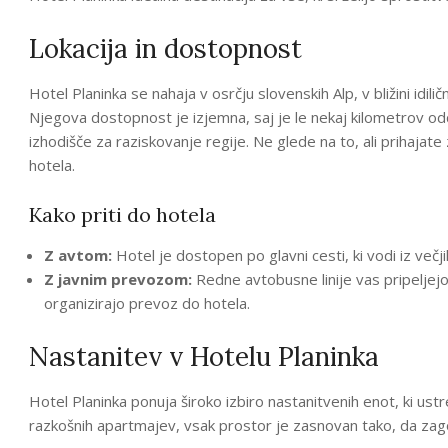
Lokacija in dostopnost
Hotel Planinka se nahaja v osrčju slovenskih Alp, v bližini idil
Njegova dostopnost je izjemna, saj je le nekaj kilometrov odd
izhodišče za raziskovanje regije. Ne glede na to, ali prihaja
hotela.
Kako priti do hotela
Z avtom:
Hotel je dostopen po glavni cesti, ki vodi iz večji
Z javnim prevozom:
Redne avtobusne linije vas pripeljej
organizirajo prevoz do hotela.
Nastanitev v Hotelu Planinka
Hotel Planinka ponuja široko izbiro nastanitvenih enot, ki us
razkošnih apartmajev, vsak prostor je zasnovan tako, da zago