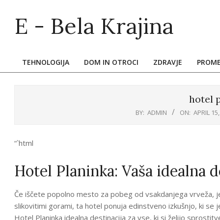
Skip
E - Bela Krajina
to
content
TEHNOLOGIJA
DOM IN OTROCI
ZDRAVJE
PROM
Primary
Navigation
Menu
hotel 
BY:
ADMIN
ON:
APRIL 15,
“`html
Hotel Planinka: Vaša idealna d
Če iščete popolno mesto za pobeg od vsakdanjega vrveža, je 
slikovitimi gorami, ta hotel ponuja edinstveno izkušnjo, ki se j
Hotel Planinka idealna destinacija za vse, ki si želijo sprostit