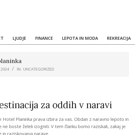
ET
LJUDJE
FINANCE
LEPOTA IN MODA
REKREACIJA
planinka
 2024
IN:
UNCATEGORIZED
estinacija za oddih v naravi
Hotel Planinka prava izbira za vas. Obdan z naravno lepoto in
e ne boste želeli izogniti. V tem članku bomo raziskali, zakaj je
ve in raziskovanja narave.