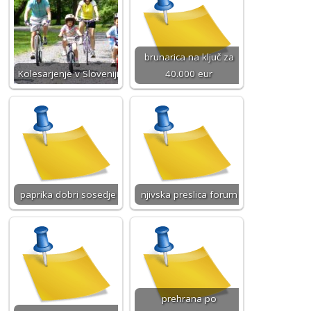
brunarica na ključ za
Kolesarjenje v Sloveniji
40.000 eur
paprika dobri sosedje
njivska preslica forum
prehrana po