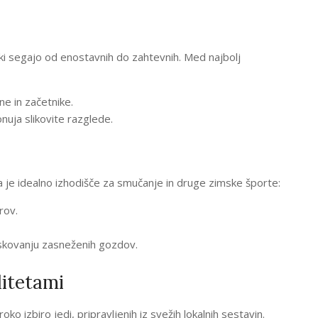
 ki segajo od enostavnih do zahtevnih. Med najbolj
e in začetnike.
onuja slikovite razglede.
a je idealno izhodišče za smučanje in druge zimske športe:
rov.
iskovanju zasneženih gozdov.
litetami
ko izbiro jedi, pripravljenih iz svežih lokalnih sestavin.