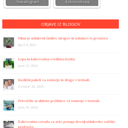
hepatogram
kolonoskopiji
OBJAVE IZ BLOGOV
Fikus je učinkovit čistilec strupov in toksinov iz prostora
April 4, 2021
Lepa in kakovostna cvetlična korita
June 12, 2026
Različni paketi za seniorje in druge v termah
October 20, 2025
Privoščite si aktivne počitnice za seniorje v termah
June 19, 2026
Kakovostna cerada za avto ponuja dovolj učinkovito zaščito
pred točo