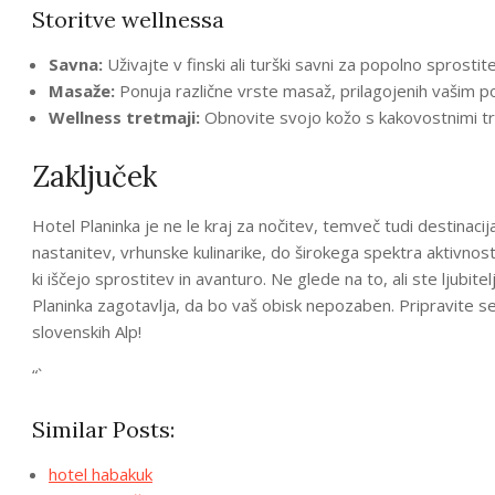
Storitve wellnessa
Savna:
Uživajte v finski ali turški savni za popolno sprostit
Masaže:
Ponuja različne vrste masaž, prilagojenih vašim 
Wellness tretmaji:
Obnovite svojo kožo s kakovostnimi tre
Zaključek
Hotel Planinka je ne le kraj za nočitev, temveč tudi destinaci
nastanitev, vrhunske kulinarike, do širokega spektra aktivnosti 
ki iščejo sprostitev in avanturo. Ne glede na to, ali ste ljubit
Planinka zagotavlja, da bo vaš obisk nepozaben. Pripravite se 
slovenskih Alp!
“`
Similar Posts:
hotel habakuk