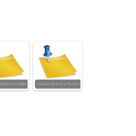
 dobri sosedje
njivska preslica forum