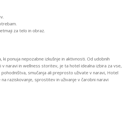
ev.
potrebam.
tmaji za telo in obraz.
ja, ki ponuja nepozabne izkušnje in aktivnosti. Od udobnih
v naravi in wellness storitev, je ta hotel idealna izbira za vse,
elj pohodništva, smučanja ali preprosto uživate v naravi, Hotel
na raziskovanje, sprostitev in uživanje v čarobni naravi