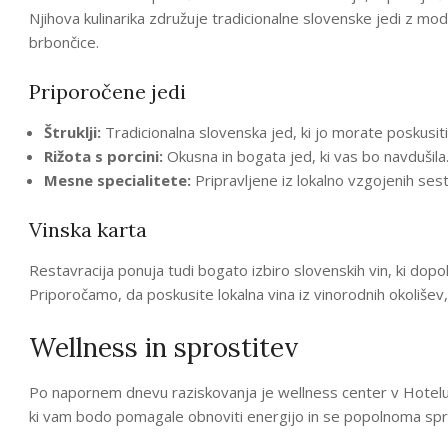
Njihova kulinarika združuje tradicionalne slovenske jedi z mo
brbončice.
Priporočene jedi
Štruklji:
Tradicionalna slovenska jed, ki jo morate poskusiti
Rižota s porcini:
Okusna in bogata jed, ki vas bo navdušila
Mesne specialitete:
Pripravljene iz lokalno vzgojenih sest
Vinska karta
Restavracija ponuja tudi bogato izbiro slovenskih vin, ki dopol
Priporočamo, da poskusite lokalna vina iz vinorodnih okolišev, 
Wellness in sprostitev
Po napornem dnevu raziskovanja je wellness center v Hotelu Pl
ki vam bodo pomagale obnoviti energijo in se popolnoma spro