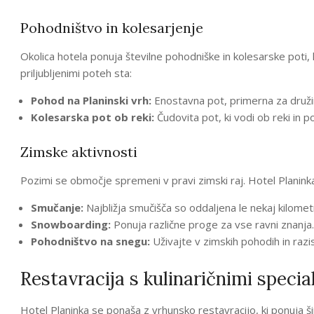
Pohodništvo in kolesarjenje
Okolica hotela ponuja številne pohodniške in kolesarske poti,
priljubljenimi poteh sta:
Pohod na Planinski vrh:
Enostavna pot, primerna za družin
Kolesarska pot ob reki:
Čudovita pot, ki vodi ob reki in p
Zimske aktivnosti
Pozimi se območje spremeni v pravi zimski raj. Hotel Planink
Smučanje:
Najbližja smučišča so oddaljena le nekaj kilomet
Snowboarding:
Ponuja različne proge za vse ravni znanja.
Pohodništvo na snegu:
Uživajte v zimskih pohodih in raz
Restavracija s kulinaričnimi specia
Hotel Planinka se ponaša z vrhunsko restavracijo, ki ponuja širo