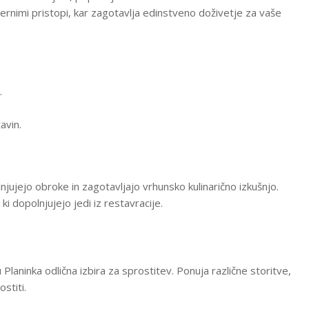
dernimi pristopi, kar zagotavlja edinstveno doživetje za vaše
.
.
avin.
njujejo obroke in zagotavljajo vrhunsko kulinarično izkušnjo.
ki dopolnjujejo jedi iz restavracije.
aninka odlična izbira za sprostitev. Ponuja različne storitve,
stiti.