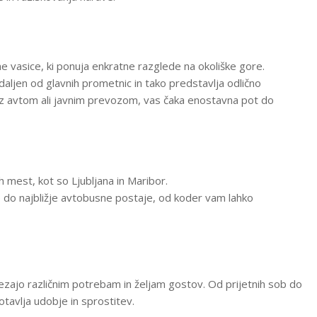
ične vasice, ki ponuja enkratne razglede na okoliške gore.
aljen od glavnih prometnic in tako predstavlja odlično
te z avtom ali javnim prevozom, vas čaka enostavna pot do
h mest, kot so Ljubljana in Maribor.
o do najbližje avtobusne postaje, od koder vam lahko
trezajo različnim potrebam in željam gostov. Od prijetnih sob do
tavlja udobje in sprostitev.