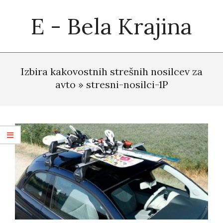
Skip
E - Bela Krajina
to
content
Primary
Navigation
Izbira kakovostnih strešnih nosilcev za
Menu
avto »
stresni-nosilci-1P