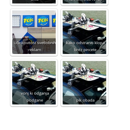
Učinkovitost svetlobnih
kako odstraniti klopa
reklam
brez pincete
vonj ki odganja
podgane
pik obada
2024-