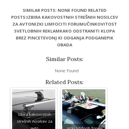
SIMILAR POSTS: NONE FOUND RELATED
POSTS:IZBIRA KAKOVOSTNIH STREŠNIH NOSILCEV
ZA AVTONIZKI LIMFOCITI FORUMUČINKOVITOST
SVETLOBNIH REKLAMKAKO ODSTRANITI KLOPA
BREZ PINCETEVONJ KI ODGANJA PODGANEPIK
OBADA
Similar Posts:
None Found
Related Posts:
Izbira kakovostnih
strešnih nosilcev za
avto
nizki limfociti forum