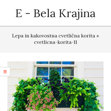
Skip
E - Bela Krajina
to
content
Primary
Navigation
Lepa in kakovostna cvetlična korita »
Menu
cvetlicna-korita-11