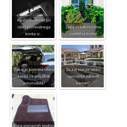
Ključni dejavniki pri
izbiri pomivalnega
Lepa in kakovostna
korita iz…
cvetlična korita
Zakaj je koristna izbira
Za kaj vse se lahko
korita za prtljažnik
uporablja naravni
avtomobila?
kamen?
Izbira primernih tepihov