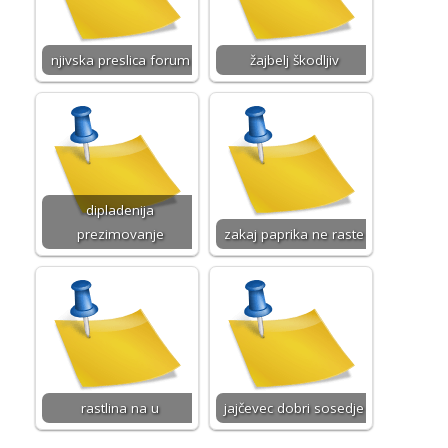
njivska preslica forum
žajbelj škodljiv
dipladenija
prezimovanje
zakaj paprika ne raste
rastlina na u
jajčevec dobri sosedje