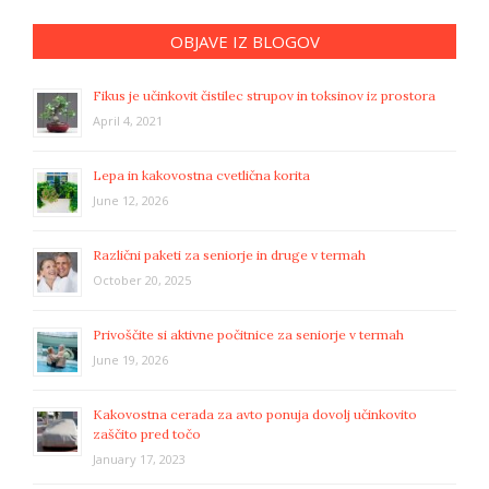
OBJAVE IZ BLOGOV
Fikus je učinkovit čistilec strupov in toksinov iz prostora
April 4, 2021
Lepa in kakovostna cvetlična korita
June 12, 2026
Različni paketi za seniorje in druge v termah
October 20, 2025
Privoščite si aktivne počitnice za seniorje v termah
June 19, 2026
Kakovostna cerada za avto ponuja dovolj učinkovito
zaščito pred točo
January 17, 2023