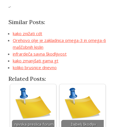
“`
Similar Posts:
kako znižati cdt
Orehovo olje je zakladnica omega-3 in omega-6
maščobnih kislin
infrardeča savna škodljivost
kako zmanjšati gama gt
koliko brusnice dnevno
Related Posts:
njivska preslica forum
žajbelj škodljiv