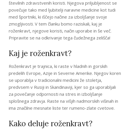
številnih zdravstvenih koristi. Njegova priljubljenost se
povečuje tako med ljubitelji naravne medicine kot tudi
med športniki, ki iščejo načine za izboljšanje svoje
zmogljivosti. V tem članku bomo raziskali, kaj je
roženkravt, njegove koristi, način uporabe in še več.
Pripravite se na odkrivanje tega čudežnega zelišča!
Kaj je roženkravt?
Roženkravt je trajnica, ki raste v hladnih in gorskih
predelih Evrope, Azije in Severne Amerike. Njegov koren
se uporablja v tradicionalni medicini že stoletja,
predvsem v Rusiji in Skandinaviji, kjer so ga uporabljali
za povečanje odpornosti na stres in izboljšanje
splošnega zdravja. Raste na višjih nadmorskih višinah in
ima značilne mesnate liste ter rumeno-zlate cvetove.
Kako deluje roženkravt?