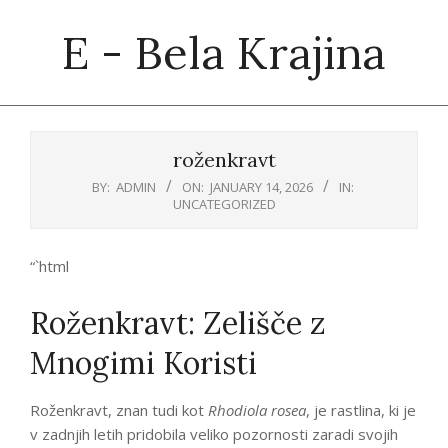
Skip
E - Bela Krajina
to
content
Primary
Navigation
roženkravt
Menu
BY:
ADMIN
ON:
JANUARY 14, 2026
IN:
UNCATEGORIZED
“`html
Roženkravt: Zelišče z
Mnogimi Koristi
Roženkravt, znan tudi kot
Rhodiola rosea
, je rastlina, ki je
v zadnjih letih pridobila veliko pozornosti zaradi svojih