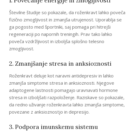
1. Povečanje energije in zmogljivosti
Številne študije so pokazale, da roženkravt lahko poveča
fizično zmogljivost in zmanjša utrujenost. Uporablja se
ga pogosto med športniki, saj pomaga pri hitrejši
regeneraciji po napornih treningih. Prav tako lahko
poveča vzdržljivost in izboljša splošno telesno
zmogljivost.
2. Zmanjšanje stresa in anksioznosti
Roženkravt deluje kot naravni antidepresiv in lahko
zmanjša simptome stresa in anksioznosti. Njegove
adaptogene lastnosti pomagajo uravnavati hormone
stresa in izboljšati razpoloženje. Raziskave so pokazale,
da redno uživanje roženkravta lahko zmanjša simptome,
povezane z anksioznostjo in depresijo.
3. Podpora imunskemu sistemu