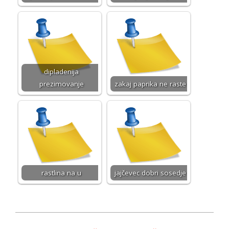
dipladenija
prezimovanje
zakaj paprika ne raste
rastlina na u
jajčevec dobri sosedje
2026-