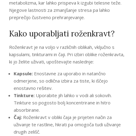
metabolizma, kar lahko prispeva k izgubi telesne teže.
Njegove lastnosti za zmanjšanje stresa pa lahko
preprečijo čustveno prehranjevanje.
Kako uporabljati roženkravt?
Roženkravt je na voljo v različnih oblikah, vključno s
kapsulami, tinkturami in čaji. Pri izbiri oblike roženkravta,
ki jo želite uživati, upoštevajte naslednje:
Kapsule:
Enostavne za uporabo in natančno
odmerjene, so odlična izbira za tiste, ki iščejo
enostavno rešitev.
Tinkture:
Uporabite jih lahko v vodi ali sokovih.
Tinkture so pogosto bolj koncentrirane in hitro
absorbirane.
Čaj:
Roženkravt v obliki čaja je prijeten način za
uživanje te rastline, hkrati pa omogoča tudi uživanje
drugih zelišč.