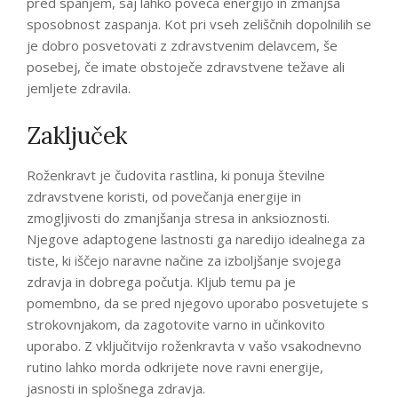
pred spanjem, saj lahko poveča energijo in zmanjša
sposobnost zaspanja. Kot pri vseh zeliščnih dopolnilih se
je dobro posvetovati z zdravstvenim delavcem, še
posebej, če imate obstoječe zdravstvene težave ali
jemljete zdravila.
Zaključek
Roženkravt je čudovita rastlina, ki ponuja številne
zdravstvene koristi, od povečanja energije in
zmogljivosti do zmanjšanja stresa in anksioznosti.
Njegove adaptogene lastnosti ga naredijo idealnega za
tiste, ki iščejo naravne načine za izboljšanje svojega
zdravja in dobrega počutja. Kljub temu pa je
pomembno, da se pred njegovo uporabo posvetujete s
strokovnjakom, da zagotovite varno in učinkovito
uporabo. Z vključitvijo roženkravta v vašo vsakodnevno
rutino lahko morda odkrijete nove ravni energije,
jasnosti in splošnega zdravja.