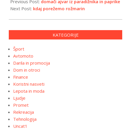
01-
Previous Post:
domači ajvar iz paradižnika in paprike
14
Next Post:
kdaj porežemo rožmarin
KATEGORIJE
Šport
Avtomoto
Darila in promocija
Dom in otroci
Finance
Koristni nasveti
Lepota in moda
Ljudje
Promet
Rekreacija
Tehnologija
Uncat1