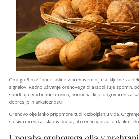
Omega-3 maščobne kisline v orehovem olju so ključne za delo
signalov. Redno uživanje orehovega olja izboljšuje spomin, p
spodbuja tvorbo melatonina, hormona, ki je odgovoren za ka
depresije in anksioznosti.
Orehovo olje lahko pripomore tudi k izboljšanju vida. Grgran
so siva mrena ali slabovidnost, ob redni uporabi pa lahko celo
Uporaba orehovega olja v prehrani