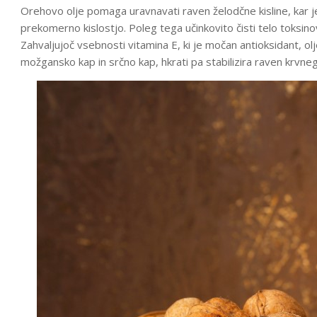
Orehovo olje pomaga uravnavati raven želodčne kisline, kar je 
prekomerno kislostjo. Poleg tega učinkovito čisti telo toksinov,
Zahvaljujoč vsebnosti vitamina E, ki je močan antioksidant, olj
možgansko kap in srčno kap, hkrati pa stabilizira raven krvneg