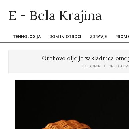
Skip
E - Bela Krajina
to
content
TEHNOLOGIJA
DOM IN OTROCI
ZDRAVJE
PROM
Primary
Navigation
Menu
Orehovo olje je zakladnica ome
BY:
ADMIN
ON:
DECEMB