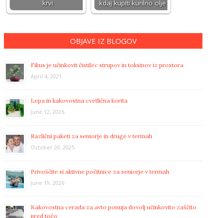
krvi
kdaj kupiti kurilno olje
OBJAVE IZ BLOGOV
Fikus je učinkovit čistilec strupov in toksinov iz prostora
April 4, 2021
Lepa in kakovostna cvetlična korita
June 12, 2026
Različni paketi za seniorje in druge v termah
October 20, 2025
Privoščite si aktivne počitnice za seniorje v termah
June 19, 2026
Kakovostna cerada za avto ponuja dovolj učinkovito zaščito
pred točo