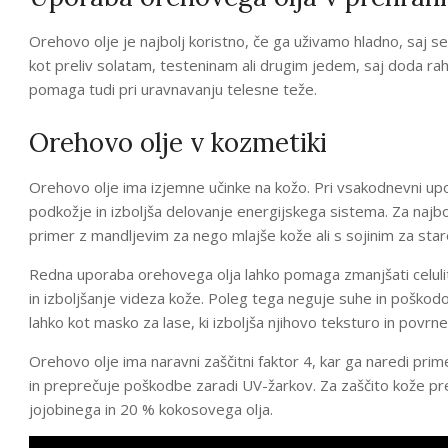
Orehovo olje je najbolj koristno, če ga uživamo hladno, saj s
kot preliv solatam, testeninam ali drugim jedem, saj doda rah
pomaga tudi pri uravnavanju telesne teže.
Orehovo olje v kozmetiki
Orehovo olje ima izjemne učinke na kožo. Pri vsakodnevni upor
podkožje in izboljša delovanje energijskega sistema. Za najbolj
primer z mandljevim za nego mlajše kože ali s sojinim za star
Redna uporaba orehovega olja lahko pomaga zmanjšati celulit
in izboljšanje videza kože. Poleg tega neguje suhe in poško
lahko kot masko za lase, ki izboljša njihovo teksturo in povrne 
Orehovo olje ima naravni zaščitni faktor 4, kar ga naredi prime
in preprečuje poškodbe zaradi UV-žarkov. Za zaščito kože 
jojobinega in 20 % kokosovega olja.