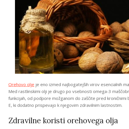
Orehovo olje
je eno izmed najbogatejših virov esencialnih maš
Med rastlinskimi olji je drugo po vsebnosti omega-3 maščobnih k
funkcijah, od podpore možganom do zaščite pred kroničnimi b
E, ki dodatno prispevajo k njegovim zdravilnim lastnostim.
Zdravilne koristi orehovega olja