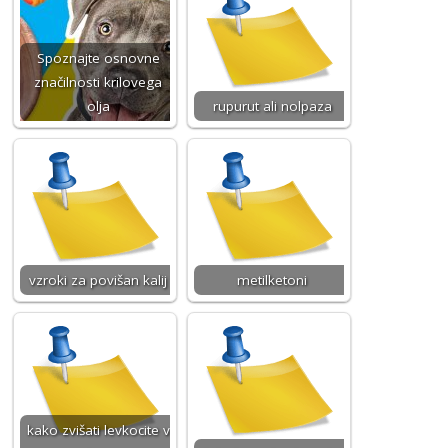
Spoznajte osnovne
značilnosti krilovega
olja
rupurut ali nolpaza
vzroki za povišan kalij
metilketoni
kako zvišati levkocite v