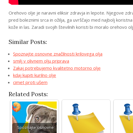
Orehovo olje je naravni eliksir zdravja in lepote. Njegove zdr
pred boleznimi srca in ožilja, ga uvrščajo med najbolj korist
kože in las. Zaradi svojih številnih koristi bi moralo orehovo ol
Similar Posts:
Spoznajte osnovne značilnosti krilovega olja
smilj v olivnem olju priprava
Zakaj potrebujemo kvalitetno motorno olje
kdaj kupiti kurilno olje
cimet proti ušem
Related Posts:
Spoznajte osnovne