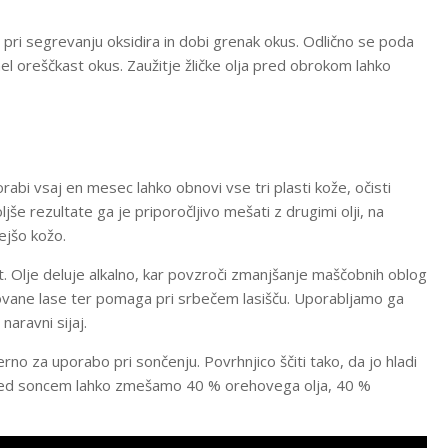
e pri segrevanju oksidira in dobi grenak okus. Odlično se poda
el oreščkast okus. Zaužitje žličke olja pred obrokom lahko
abi vsaj en mesec lahko obnovi vse tri plasti kože, očisti
še rezultate ga je priporočljivo mešati z drugimi olji, na
ejšo kožo.
. Olje deluje alkalno, kar povzroči zmanjšanje maščobnih oblog
dovane lase ter pomaga pri srbečem lasišču. Uporabljamo ga
naravni sijaj.
rno za uporabo pri sončenju. Povrhnjico ščiti tako, da jo hladi
pred soncem lahko zmešamo 40 % orehovega olja, 40 %