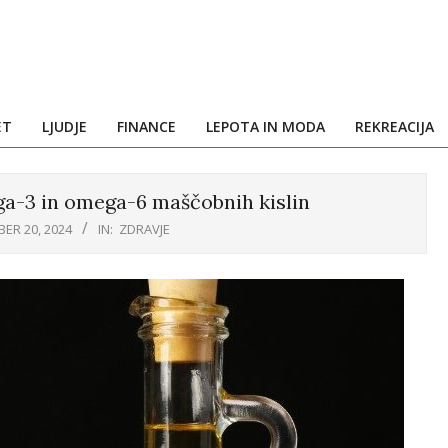
ET
LJUDJE
FINANCE
LEPOTA IN MODA
REKREACIJA
ga-3 in omega-6 maščobnih kislin
ER 20, 2024
IN:
ZDRAVJE