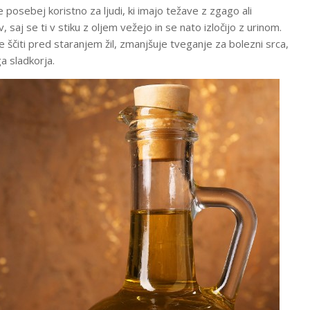
posebej koristno za ljudi, ki imajo težave z zgago ali
 saj se ti v stiku z oljem vežejo in se nato izločijo z urinom.
e ščiti pred staranjem žil, zmanjšuje tveganje za bolezni srca,
a sladkorja.