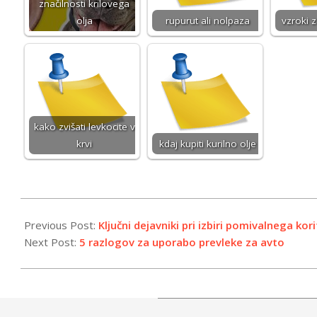
značilnosti krilovega
olja
rupurut ali nolpaza
vzroki z
kako zvišati levkocite v
krvi
kdaj kupiti kurilno olje
2024-
12-
Previous Post:
Ključni dejavniki pri izbiri pomivalnega kor
20
Next Post:
5 razlogov za uporabo prevleke za avto