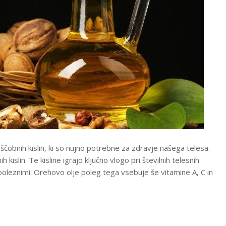
čobnih kislin, ki so nujno potrebne za zdravje našega telesa.
islin. Te kisline igrajo ključno vlogo pri številnih telesnih
oleznimi. Orehovo olje poleg tega vsebuje še vitamine A, C in