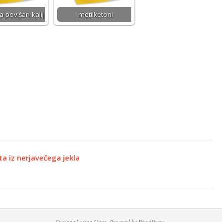
a povišan kalij
metilketoni
ita iz nerjavečega jekla
Designed using
Unos
. Powered by
WordPress
.