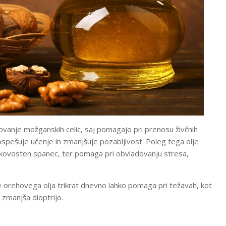
vanje možganskih celic, saj pomagajo pri prenosu živčnih
ospešuje učenje in zmanjšuje pozabljivost. Poleg tega olje
kovosten spanec, ter pomaga pri obvladovanju stresa,
je orehovega olja trikrat dnevno lahko pomaga pri težavah, kot
 zmanjša dioptrijo.