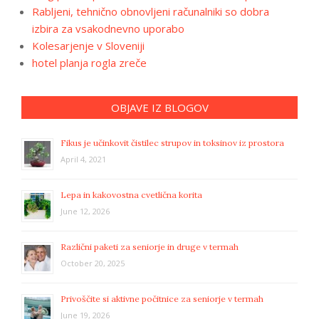
Rabljeni, tehnično obnovljeni računalniki so dobra
izbira za vsakodnevno uporabo
Kolesarjenje v Sloveniji
hotel planja rogla zreče
OBJAVE IZ BLOGOV
Fikus je učinkovit čistilec strupov in toksinov iz prostora
April 4, 2021
Lepa in kakovostna cvetlična korita
June 12, 2026
Različni paketi za seniorje in druge v termah
October 20, 2025
Privoščite si aktivne počitnice za seniorje v termah
June 19, 2026