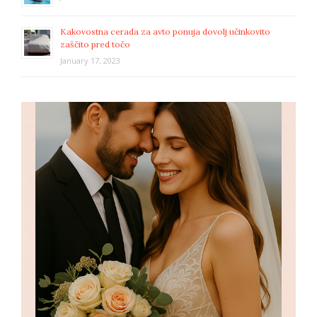
Kakovostna cerada za avto ponuja dovolj učinkovito
zaščito pred točo
January 17, 2023