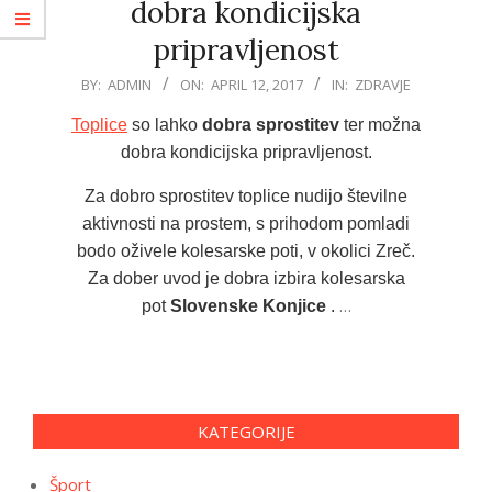
dobra kondicijska
pripravljenost
2017-
BY:
ADMIN
ON:
APRIL 12, 2017
IN:
ZDRAVJE
04-
Toplice
so lahko
dobra sprostitev
ter možna
12
dobra kondicijska pripravljenost.
Za dobro sprostitev toplice nudijo številne
aktivnosti na prostem, s prihodom pomladi
bodo oživele kolesarske poti, v okolici Zreč.
Za dober uvod je dobra izbira kolesarska
…
pot
Slovenske Konjice
.
KATEGORIJE
Šport