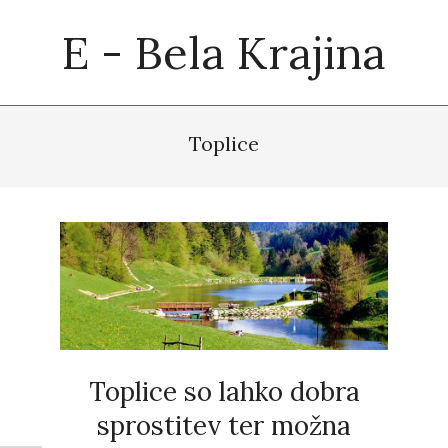
Skip
E - Bela Krajina
to
content
Primary
Navigation
Toplice
Menu
Toplice so lahko dobra
sprostitev ter možna