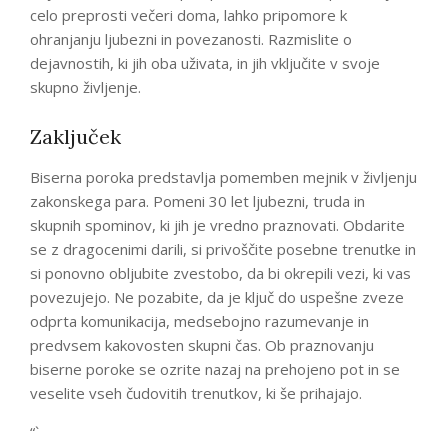
celo preprosti večeri doma, lahko pripomore k
ohranjanju ljubezni in povezanosti. Razmislite o
dejavnostih, ki jih oba uživata, in jih vključite v svoje
skupno življenje.
Zaključek
Biserna poroka predstavlja pomemben mejnik v življenju
zakonskega para. Pomeni 30 let ljubezni, truda in
skupnih spominov, ki jih je vredno praznovati. Obdarite
se z dragocenimi darili, si privoščite posebne trenutke in
si ponovno obljubite zvestobo, da bi okrepili vezi, ki vas
povezujejo. Ne pozabite, da je ključ do uspešne zveze
odprta komunikacija, medsebojno razumevanje in
predvsem kakovosten skupni čas. Ob praznovanju
biserne poroke se ozrite nazaj na prehojeno pot in se
veselite vseh čudovitih trenutkov, ki še prihajajo.
“`