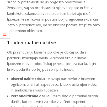
sreče. V preteklosti so jih pogosto povezovali z
ženskami, saj so predstavljali njihovo lepoto in čar. V
kontekstu zakonske zveze biseri simbolizirajo moč
ljubezni, ki se razvija in postaja bolj dragocena skozi čas.
Zato ni presenetljivo, da se biserna poroka šteje za tako
pomembno obletnico.
Tradicionalne daritve
Ob praznovanju biserne poroke je običajno, da si
partnerji izmenjajo darila, ki simbolizirajo njihovo
ljubezen in zvestobo. Tukaj je nekaj idej za darila, ki jih
lahko podarite ob tej posebni priložnosti:
Biserni nakit:
Obdarite svojo partnerko z bisernim
ogrlicom, uhani ali zapestnico, ki bo krasila njen videz
in simbolizirala vašo ljubezen.
Personalizirana darila:
Razmislite o personaliziranih
darilih, kot so okvirji za slike z vašimi skupnimi