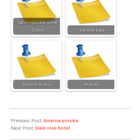
samooplodne sorte
češenj
zunanja kala
bramor in pivo
krasula
2024-
04-
Previous Post:
biserna poroka
15
Next Post:
bled rose hotel