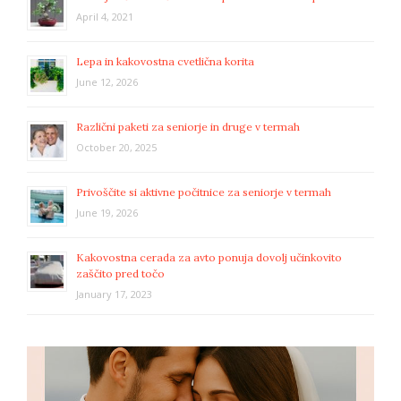
April 4, 2021
Lepa in kakovostna cvetlična korita
June 12, 2026
Različni paketi za seniorje in druge v termah
October 20, 2025
Privoščite si aktivne počitnice za seniorje v termah
June 19, 2026
Kakovostna cerada za avto ponuja dovolj učinkovito
zaščito pred točo
January 17, 2023