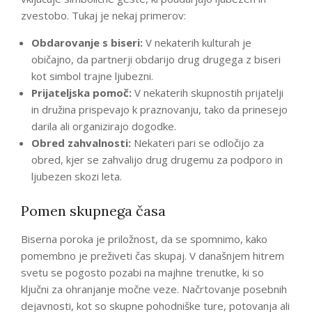
zvestobo. Tukaj je nekaj primerov:
Obdarovanje s biseri:
V nekaterih kulturah je
običajno, da partnerji obdarijo drug drugega z biseri
kot simbol trajne ljubezni.
Prijateljska pomoč:
V nekaterih skupnostih prijatelji
in družina prispevajo k praznovanju, tako da prinesejo
darila ali organizirajo dogodke.
Obred zahvalnosti:
Nekateri pari se odločijo za
obred, kjer se zahvalijo drug drugemu za podporo in
ljubezen skozi leta.
Pomen skupnega časa
Biserna poroka je priložnost, da se spomnimo, kako
pomembno je preživeti čas skupaj. V današnjem hitrem
svetu se pogosto pozabi na majhne trenutke, ki so
ključni za ohranjanje močne veze. Načrtovanje posebnih
dejavnosti, kot so skupne pohodniške ture, potovanja ali