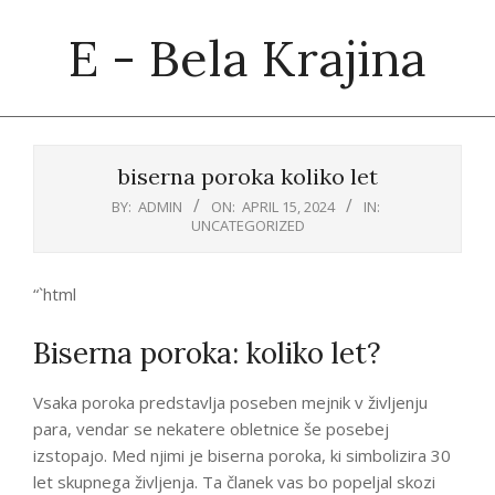
Skip
E - Bela Krajina
to
content
Primary
Navigation
biserna poroka koliko let
Menu
BY:
ADMIN
ON:
APRIL 15, 2024
IN:
UNCATEGORIZED
“`html
Biserna poroka: koliko let?
Vsaka poroka predstavlja poseben mejnik v življenju
para, vendar se nekatere obletnice še posebej
izstopajo. Med njimi je biserna poroka, ki simbolizira 30
let skupnega življenja. Ta članek vas bo popeljal skozi