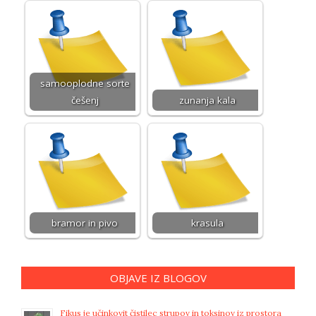
samooplodne sorte
češenj
zunanja kala
bramor in pivo
krasula
OBJAVE IZ BLOGOV
Fikus je učinkovit čistilec strupov in toksinov iz prostora