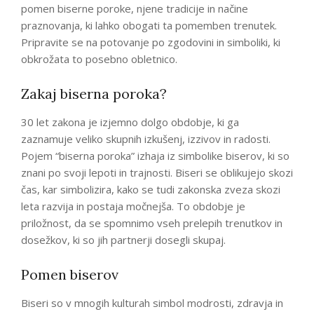
pomen biserne poroke, njene tradicije in načine
praznovanja, ki lahko obogati ta pomemben trenutek.
Pripravite se na potovanje po zgodovini in simboliki, ki
obkrožata to posebno obletnico.
Zakaj biserna poroka?
30 let zakona je izjemno dolgo obdobje, ki ga
zaznamuje veliko skupnih izkušenj, izzivov in radosti.
Pojem “biserna poroka” izhaja iz simbolike biserov, ki so
znani po svoji lepoti in trajnosti. Biseri se oblikujejo skozi
čas, kar simbolizira, kako se tudi zakonska zveza skozi
leta razvija in postaja močnejša. To obdobje je
priložnost, da se spomnimo vseh prelepih trenutkov in
dosežkov, ki so jih partnerji dosegli skupaj.
Pomen biserov
Biseri so v mnogih kulturah simbol modrosti, zdravja in