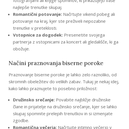
fotografijami ali knjige spominov, ki prikazujejo vaše
najlepše trenutke skupaj.
Romantični potovanje:
Načrtujte vikend pobeg ali
potovanje na kraj, kjer ste preživeli nepozabne
trenutke v preteklosti.
Vstopnice za dogodek:
Presenetite svojega
partnerja z vstopnicami za koncert ali gledališče, ki ga
obožuje.
Načini praznovanja biserne poroke
Praznovanje biserne poroke je lahko zelo raznoliko, od
skromnih obeležitev do velikih zabav. Tukaj je nekaj idej,
kako lahko praznujete to posebno priložnost:
Družinsko srečanje:
Povabite najbližje družinske
člane in prijatelje na družinsko srečanje, kjer se lahko
skupaj spomnite prelepih trenutkov in si izmenjate
zgodbe.
Romantična večerja:
Načrtujte intimno večerjo v