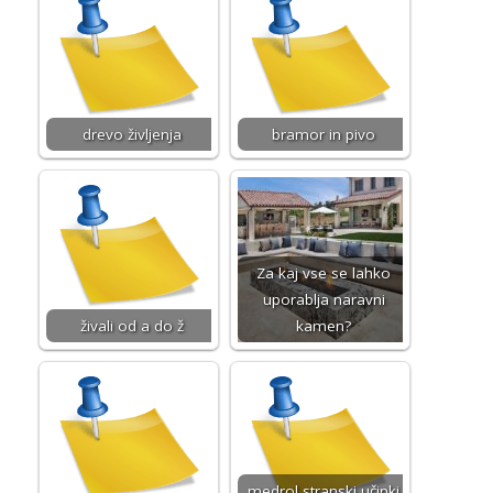
drevo življenja
bramor in pivo
Za kaj vse se lahko
uporablja naravni
živali od a do ž
kamen?
medrol stranski učinki