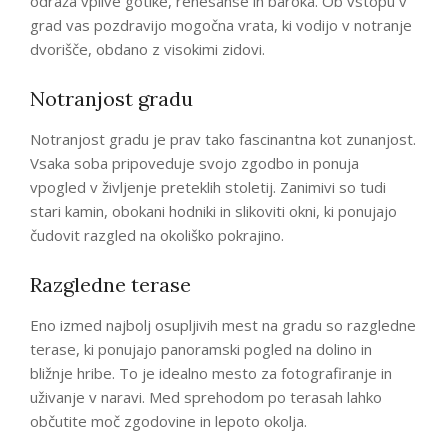
odraža vplive gotike, renesanse in baroka. Ob vstopu v
grad vas pozdravijo mogočna vrata, ki vodijo v notranje
dvorišče, obdano z visokimi zidovi.
Notranjost gradu
Notranjost gradu je prav tako fascinantna kot zunanjost.
Vsaka soba pripoveduje svojo zgodbo in ponuja
vpogled v življenje preteklih stoletij. Zanimivi so tudi
stari kamin, obokani hodniki in slikoviti okni, ki ponujajo
čudovit razgled na okoliško pokrajino.
Razgledne terase
Eno izmed najbolj osupljivih mest na gradu so razgledne
terase, ki ponujajo panoramski pogled na dolino in
bližnje hribe. To je idealno mesto za fotografiranje in
uživanje v naravi. Med sprehodom po terasah lahko
občutite moč zgodovine in lepoto okolja.