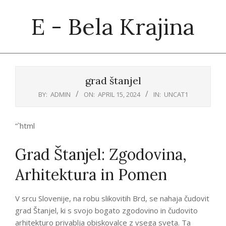
Skip
E - Bela Krajina
to
content
Primary
Navigation
grad štanjel
Menu
BY:
ADMIN
ON:
APRIL 15, 2024
IN:
UNCAT1
“`html
Grad Štanjel: Zgodovina,
Arhitektura in Pomen
V srcu Slovenije, na robu slikovitih Brd, se nahaja čudovit
grad Štanjel, ki s svojo bogato zgodovino in čudovito
arhitekturo privablja obiskovalce z vsega sveta. Ta