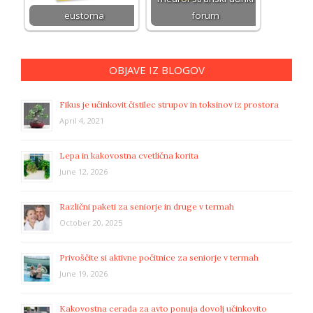
eustoma
forum
OBJAVE IZ BLOGOV
Fikus je učinkovit čistilec strupov in toksinov iz prostora
April 4, 2021
Lepa in kakovostna cvetlična korita
June 12, 2026
Različni paketi za seniorje in druge v termah
October 20, 2025
Privoščite si aktivne počitnice za seniorje v termah
June 19, 2026
Kakovostna cerada za avto ponuja dovolj učinkovito