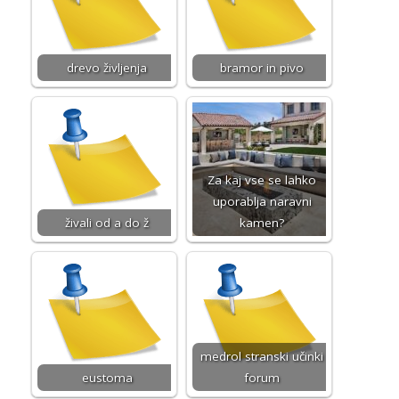
drevo življenja
bramor in pivo
Za kaj vse se lahko
uporablja naravni
živali od a do ž
kamen?
medrol stranski učinki
eustoma
forum