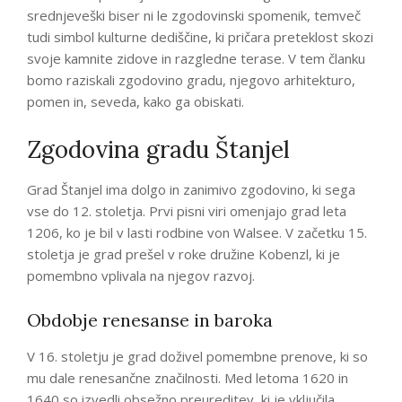
srednjeveški biser ni le zgodovinski spomenik, temveč
tudi simbol kulturne dediščine, ki pričara preteklost skozi
svoje kamnite zidove in razgledne terase. V tem članku
bomo raziskali zgodovino gradu, njegovo arhitekturo,
pomen in, seveda, kako ga obiskati.
Zgodovina gradu Štanjel
Grad Štanjel ima dolgo in zanimivo zgodovino, ki sega
vse do 12. stoletja. Prvi pisni viri omenjajo grad leta
1206, ko je bil v lasti rodbine von Walsee. V začetku 15.
stoletja je grad prešel v roke družine Kobenzl, ki je
pomembno vplivala na njegov razvoj.
Obdobje renesanse in baroka
V 16. stoletju je grad doživel pomembne prenove, ki so
mu dale renesančne značilnosti. Med letoma 1620 in
1640 so izvedli obsežno preureditev, ki je vključila