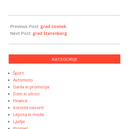
2024-
04-
Previous Post:
grad zovnek
15
Next Post:
grad štatenberg
KATEGORIJE
Šport
Avtomoto
Darila in promocija
Dom in otroci
Finance
Koristni nasveti
Lepota in moda
Ljudje
Promet