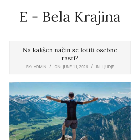
Skip
E - Bela Krajina
to
content
Primary
Navigation
Na kakšen način se lotiti osebne
Menu
rasti?
BY:
ADMIN
ON:
JUNE 11, 2026
IN:
LJUDJE