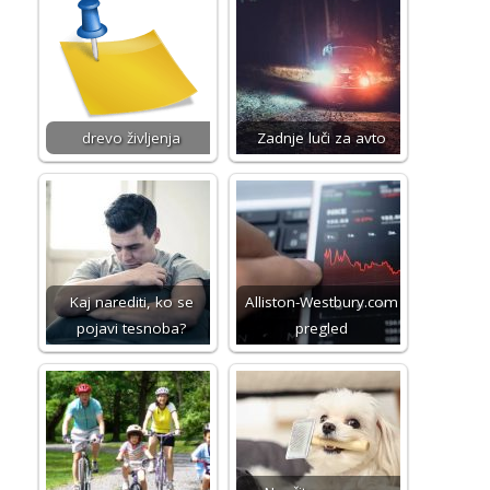
drevo življenja
Zadnje luči za avto
Kaj narediti, ko se
Alliston-Westbury.com
pojavi tesnoba?
pregled