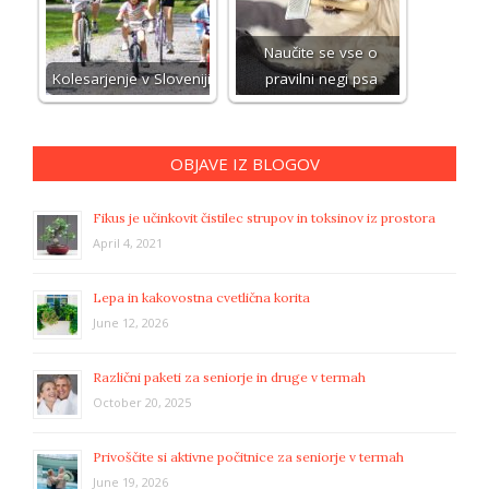
Naučite se vse o
Kolesarjenje v Sloveniji
pravilni negi psa
OBJAVE IZ BLOGOV
Fikus je učinkovit čistilec strupov in toksinov iz prostora
April 4, 2021
Lepa in kakovostna cvetlična korita
June 12, 2026
Različni paketi za seniorje in druge v termah
October 20, 2025
Privoščite si aktivne počitnice za seniorje v termah
June 19, 2026