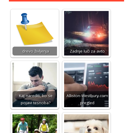
drevo življenja
Zadnje luči za avto
Kaj narediti, ko se
Alliston-Westbury.com
pojavi tesnoba?
pregled