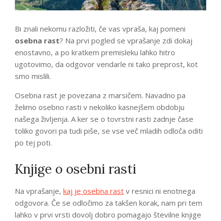
Bi znali nekomu razložiti, če vas vpraša, kaj pomeni
osebna rast
? Na prvi pogled se vprašanje zdi dokaj
enostavno, a po kratkem premisleku lahko hitro
ugotovimo, da odgovor vendarle ni tako preprost, kot
smo mislili.
Osebna rast je povezana z marsičem. Navadno pa
želimo osebno rasti v nekoliko kasnejšem obdobju
našega življenja. A ker se o tovrstni rasti zadnje čase
toliko govori pa tudi piše, se vse več mladih odloča oditi
po tej poti.
Knjige o osebni rasti
Na vprašanje,
kaj je osebna rast
v resnici ni enotnega
odgovora. Če se odločimo za takšen korak, nam pri tem
lahko v prvi vrsti dovolj dobro pomagajo številne knjige