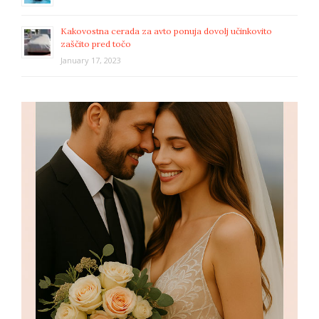
Kakovostna cerada za avto ponuja dovolj učinkovito
zaščito pred točo
January 17, 2023