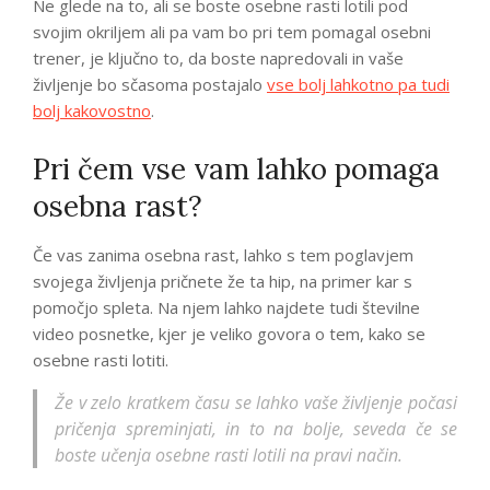
Ne glede na to, ali se boste osebne rasti lotili pod
svojim okriljem ali pa vam bo pri tem pomagal osebni
trener, je ključno to, da boste napredovali in vaše
življenje bo sčasoma postajalo
vse bolj lahkotno pa tudi
bolj kakovostno
.
Pri čem vse vam lahko pomaga
osebna rast?
Če vas zanima osebna rast, lahko s tem poglavjem
svojega življenja pričnete že ta hip, na primer kar s
pomočjo spleta. Na njem lahko najdete tudi številne
video posnetke, kjer je veliko govora o tem, kako se
osebne rasti lotiti.
Že v zelo kratkem času se lahko vaše življenje počasi
pričenja spreminjati, in to na bolje, seveda če se
boste učenja osebne rasti lotili na pravi način.