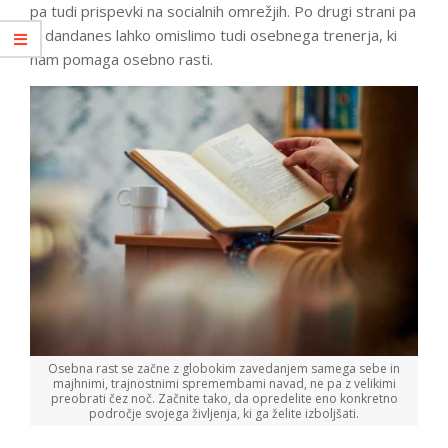
pa tudi prispevki na socialnih omrežjih. Po drugi strani pa
si dandanes lahko omislimo tudi osebnega trenerja, ki
nam pomaga osebno rasti.
Osebna rast se začne z globokim zavedanjem samega sebe in
majhnimi, trajnostnimi spremembami navad, ne pa z velikimi
preobrati čez noč. Začnite tako, da opredelite eno konkretno
področje svojega življenja, ki ga želite izboljšati.