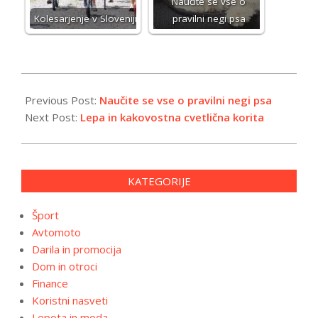
Naučite se vse o
Kolesarjenje v Sloveniji
pravilni negi psa
2026-
06-
Previous Post:
Naučite se vse o pravilni negi psa
11
Next Post:
Lepa in kakovostna cvetlična korita
KATEGORIJE
Šport
Avtomoto
Darila in promocija
Dom in otroci
Finance
Koristni nasveti
Lepota in moda