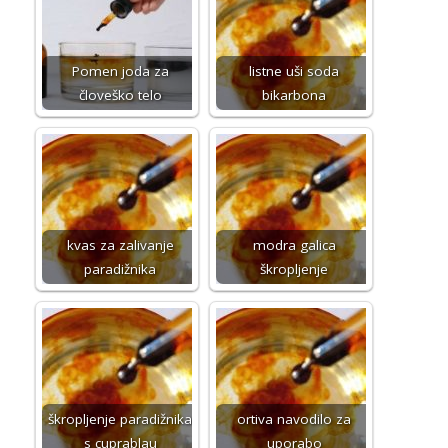
Pomen joda za
listne uši soda
človeško telo
bikarbona
kvas za zalivanje
modra galica
paradižnika
škropljenje
škropljenje paradižnika
ortiva navodilo za
s cuprablau
uporabo