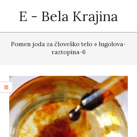
Skip
E - Bela Krajina
to
content
Primary
Navigation
Pomen joda za človeško telo »
lugolova-
Menu
raztopina-6