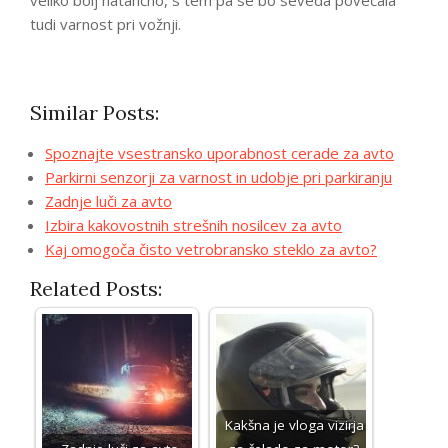
veliko bolj natančno, s tem pa se bo seveda povečala
tudi varnost pri vožnji.
Similar Posts:
Spoznajte vsestransko uporabnost cerade za avto
Parkirni senzorji za varnost in udobje pri parkiranju
Zadnje luči za avto
Izbira kakovostnih strešnih nosilcev za avto
Kaj omogoča čisto vetrobransko steklo za avto?
Related Posts:
Kakšna je vloga vizirja