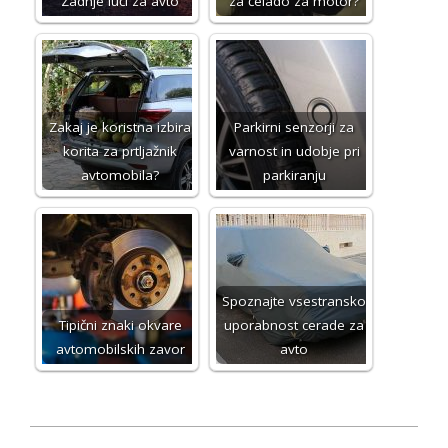
Zadnje luči za avto
za čelado za motor?
Zakaj je koristna izbira
Parkirni senzorji za
korita za prtljažnik
varnost in udobje pri
avtomobila?
parkiranju
Spoznajte vsestransko
Tipični znaki okvare
uporabnost cerade za
avtomobilskih zavor
avto
2017-