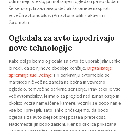
odmrznejo steklo, pri notranjem ogledalu pa so dodani
še senzorji, ki zaznavajo dež ali žaromete nasproti
vozečih avtomobilov. (Pri avtomobilih z aktivnimi
žarometi.)
Ogledala za avto izpodrivajo
nove tehnologije
Kako dolgo bomo ogledala za avto še uporabljali? Lahko
bi rekli, da se njihovo obdobje končuje.
Digitalizacija
spreminja tudi vožnjo
. Pri parkiranju avtomobila se
marsikdo nič več ne zanaša na bočna in vzvratno
ogledalo, temveč na parkirne senzorje. Prav tako je vse
več avtomobilov, ki imajo za pregled nad zunanjostjo in
okolico vozila nameščene kamere. Vozniki se bodo nanje
vse bolj privajali, zato lahko pričakujemo, da bodo
ogledala za avto slej kot prej postala preteklost.
Nadomestili jih bodo zasloni, kjer bo okolica prikazana