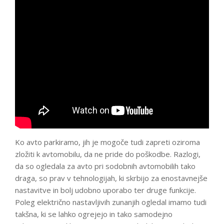
Ko avto parkiramo, jih je mogoče tudi zapreti oziroma
zložiti k avtomobilu, da ne pride do poškodbe. Razlogi,
da so ogledala za avto pri sodobnih avtomobilih tako
draga, so prav v tehnologijah, ki skrbijo za enostavnejše
nastavitve in bolj udobno uporabo ter druge funkcije.
Poleg električno nastavljivih zunanjih ogledal imamo tudi
takšna, ki se lahko ogrejejo in tako samodejno