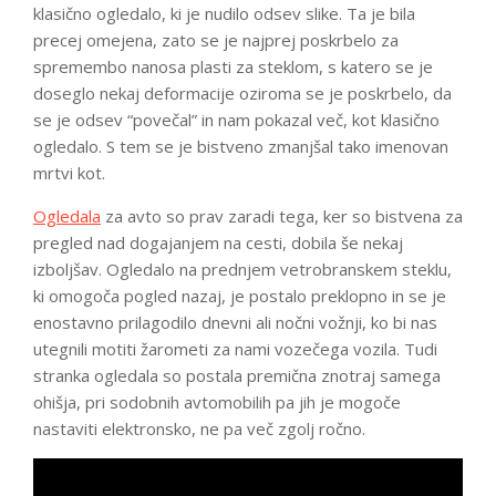
klasično ogledalo, ki je nudilo odsev slike. Ta je bila
precej omejena, zato se je najprej poskrbelo za
spremembo nanosa plasti za steklom, s katero se je
doseglo nekaj deformacije oziroma se je poskrbelo, da
se je odsev “povečal” in nam pokazal več, kot klasično
ogledalo. S tem se je bistveno zmanjšal tako imenovan
mrtvi kot.
Ogledala
za avto so prav zaradi tega, ker so bistvena za
pregled nad dogajanjem na cesti, dobila še nekaj
izboljšav. Ogledalo na prednjem vetrobranskem steklu,
ki omogoča pogled nazaj, je postalo preklopno in se je
enostavno prilagodilo dnevni ali nočni vožnji, ko bi nas
utegnili motiti žarometi za nami vozečega vozila. Tudi
stranka ogledala so postala premična znotraj samega
ohišja, pri sodobnih avtomobilih pa jih je mogoče
nastaviti elektronsko, ne pa več zgolj ročno.