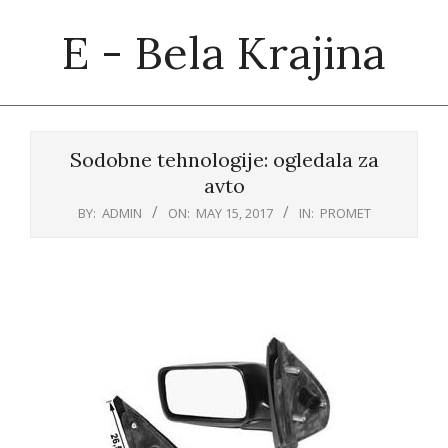
Skip
E - Bela Krajina
to
content
Primary
Navigation
Sodobne tehnologije: ogledala za
Menu
avto
BY:
ADMIN
ON:
MAY 15, 2017
IN:
PROMET