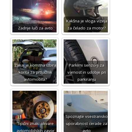
Kakšna je vloga vizirja
Zadnje luči za avto
za čelado za motor?
Zakaj je koristna izbira
Parkirni senzorji za
korita za prtljažnik
varnost in udobje pri
avtomobila?
parkiranju
Spoznajte vsestransko
Tipični znaki okvare
uporabnost cerade za
avtomobilskih zavor
avto