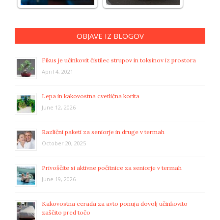
OBJAVE IZ BLOGOV
Fikus je učinkovit čistilec strupov in toksinov iz prostora
April 4, 2021
Lepa in kakovostna cvetlična korita
June 12, 2026
Različni paketi za seniorje in druge v termah
October 20, 2025
Privoščite si aktivne počitnice za seniorje v termah
June 19, 2026
Kakovostna cerada za avto ponuja dovolj učinkovito
zaščito pred točo