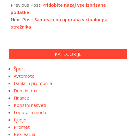
05-
Previous Post:
Pridobite nazaj vse izbrisane
15
podatke
Next Post:
Samostojna uporaba virtualnega
strežnika
KATEGORIJE
Šport
Avtomoto
Darila in promocija
Dom in otroci
Finance
Koristni nasveti
Lepota in moda
Ljudje
Promet
Rekreacija