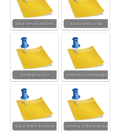
kdaj ven po pljučnici
zastoj urina znaki
kortikalna cista
ishemična levkopatija
kaj je edem kostnine
rumena vodena driska