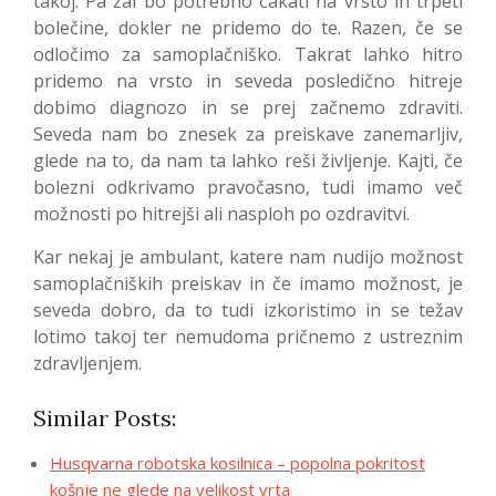
takoj. Pa žal bo potrebno čakati na vrsto in trpeti
bolečine, dokler ne pridemo do te. Razen, če se
odločimo za samoplačniško. Takrat lahko hitro
pridemo na vrsto in seveda posledično hitreje
dobimo diagnozo in se prej začnemo zdraviti.
Seveda nam bo znesek za preiskave zanemarljiv,
glede na to, da nam ta lahko reši življenje. Kajti, če
bolezni odkrivamo pravočasno, tudi imamo več
možnosti po hitrejši ali nasploh po ozdravitvi.
Kar nekaj je ambulant, katere nam nudijo možnost
samoplačniških preiskav in če imamo možnost, je
seveda dobro, da to tudi izkoristimo in se težav
lotimo takoj ter nemudoma pričnemo z ustreznim
zdravljenjem.
Similar Posts:
Husqvarna robotska kosilnica – popolna pokritost
košnje ne glede na velikost vrta