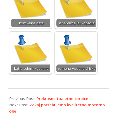
kortikalna cista
ishemična levkopatija
kaj je edem kostnine
rumena vodena driska
2018-
10-
Previous Post:
Prekrasne toaletne torbice
25
Next Post:
Zakaj potrebujemo kvalitetno motorno
olje