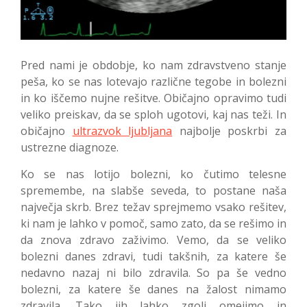
Pred nami je obdobje, ko nam zdravstveno stanje
peša, ko se nas lotevajo različne tegobe in bolezni
in ko iščemo nujne rešitve. Običajno opravimo tudi
veliko preiskav, da se sploh ugotovi, kaj nas teži. In
običajno
ultrazvok ljubljana
najbolje poskrbi za
ustrezne diagnoze.
Ko se nas lotijo bolezni, ko čutimo telesne
spremembe, na slabše seveda, to postane naša
največja skrb. Brez težav sprejmemo vsako rešitev,
ki nam je lahko v pomoč, samo zato, da se rešimo in
da znova zdravo zaživimo. Vemo, da se veliko
bolezni danes zdravi, tudi takšnih, za katere še
nedavno nazaj ni bilo zdravila. So pa še vedno
bolezni, za katere še danes na žalost nimamo
zdravila. Tako jih lahko zgolj omejimo in