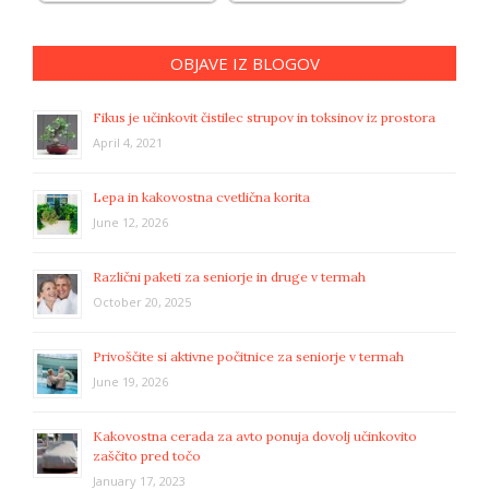
OBJAVE IZ BLOGOV
Fikus je učinkovit čistilec strupov in toksinov iz prostora
April 4, 2021
Lepa in kakovostna cvetlična korita
June 12, 2026
Različni paketi za seniorje in druge v termah
October 20, 2025
Privoščite si aktivne počitnice za seniorje v termah
June 19, 2026
Kakovostna cerada za avto ponuja dovolj učinkovito
zaščito pred točo
January 17, 2023