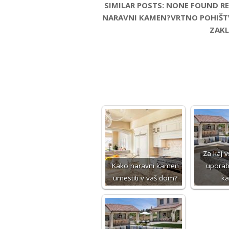
SIMILAR POSTS: NONE FOUND R
NARAVNI KAMEN?VRTNO POHIŠTVO
ZAKL
Za kaj 
Kako naravni kamen
uporab
umestiti v vaš dom?
k