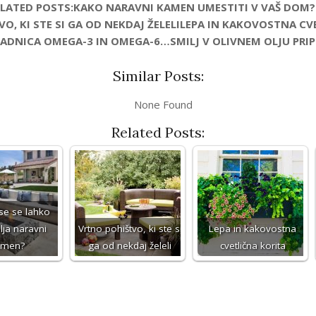
ELATED POSTS:KAKO NARAVNI KAMEN UMESTITI V VAŠ DOM?Z
, KI STE SI GA OD NEKDAJ ŽELELILEPA IN KAKOVOSTNA CV
ADNICA OMEGA-3 IN OMEGA-6…SMILJ V OLIVNEM OLJU PRI
Similar Posts:
None Found
Related Posts:
vse se lahko
lja naravni
Vrtno pohištvo, ki ste si
Lepa in kakovostna
amen?
ga od nekdaj želeli
cvetlična korita