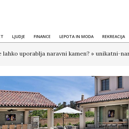
ET
LJUDJE
FINANCE
LEPOTA IN MODA
REKREACIJA
se lahko uporablja naravni kamen? »
unikatni-na