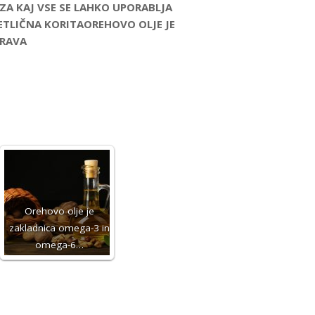
A KAJ VSE SE LAHKO UPORABLJA
ETLIČNA KORITAOREHOVO OLJE JE
PRAVA
Orehovo olje je
zakladnica omega-3 in
omega-6…