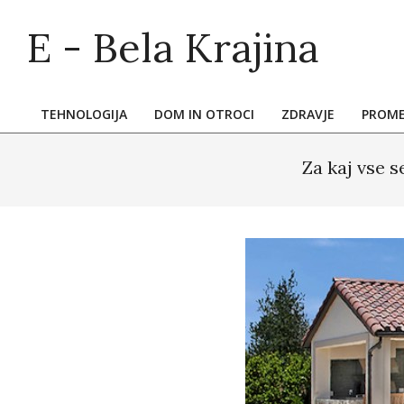
Skip
E - Bela Krajina
to
content
TEHNOLOGIJA
DOM IN OTROCI
ZDRAVJE
PROM
Primary
Navigation
Za kaj vse 
Menu